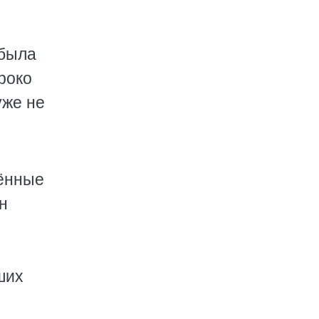
 была
роко
уже не
лённые
н
ших