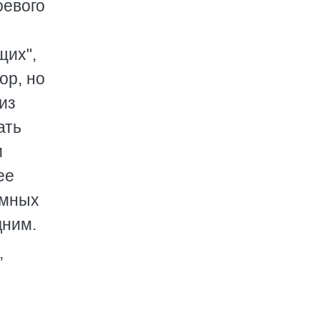
оевого
щих",
ор, но
из
ать
и
ее
ёмных
дним.
,