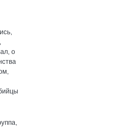
ись,
,
ал, о
нства
ом,
убийцы
руппа,