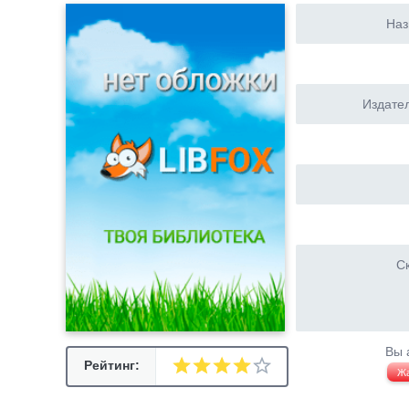
Наз
Издател
Ск
Вы 
Рейтинг:
Ж