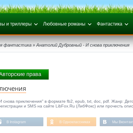
вы и триллеры
Любовные романы
Фантастика
я фантастика
» Анатолий Дубровный - И снова приключения
Авторские права
ключения
снова приключения" в формате fb2, epub, txt, doc, pdf. Жанр: Дет
регистрации и SMS на сайте LibFox.Ru (ЛибФокс) или прочесть опи
В Instagram
В Одноклассниках
Мы Вконтак