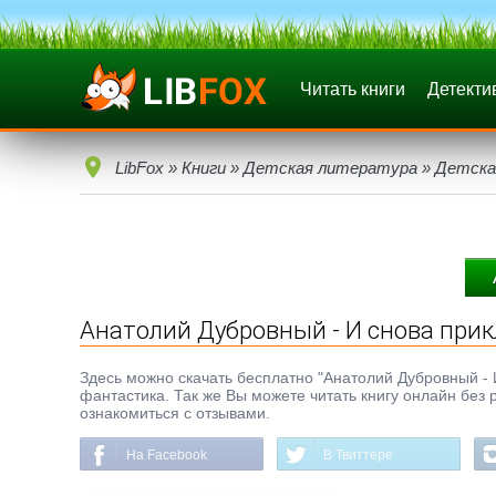
Читать книги
Детекти
LibFox
»
Книги
»
Детская литература
»
Детска
Анатолий Дубровный - И снова при
Здесь можно скачать бесплатно "Анатолий Дубровный - И 
фантастика. Так же Вы можете читать книгу онлайн без 
ознакомиться с отзывами.
На Facebook
В Твиттере