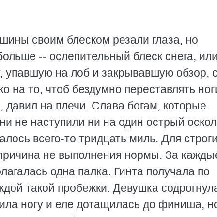
ины своим блеском резали глаза, но
ольше -- ослепительный блеск снега, или
, упавшую на лоб и закрывавшую обзор, 
о на то, чтоб бездумно переставлять ног
 давил на плечи. Слава богам, которые
ни не наступили ни на один острый оскол
алось всего-то тридцать миль. Для строг
 причина не выполнения нормы. За кажды
олагалась одна палка. Гинта получала по
ждой такой пробежки. Девушка содрогнул
ила ногу и еле дотащилась до финиша, н