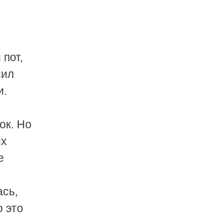
 пот,
сил
и.
ок. Но
их
е
ась,
о это