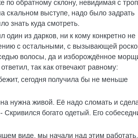
е по обратному склону, невидимая с троп
на скальном выступе, надо было задрать
ыло знать куда смотреть.
 один из дарков, ни к кому конкретно не
нению с остальными, с вызывающей роск
оседью волосы, да и изборождённое мор
ответил, так как отвечают равному:
ежит, сегодня получила бы не меньше
на нужна живой. Её надо сломать и сдел
- Скривился богато одетый. Его собеседн
чшем виде, мы начали над этим работать