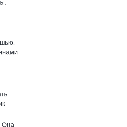
ы.
ошью.
щинами
ать
ик
. Она