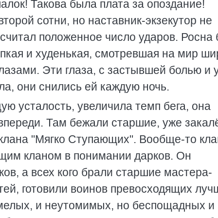
алок! Такова была плата за опоздание!
торой сотни, но наставник-экзекутор не
отсчитал положенное число ударов. Росна
упкая и худенькая, смотревшая на мир ши
азами. Эти глаза, с застывшей болью и 
ла, они снились ей каждую ночь.
ю усталость, увеличила темп бега, она
 впереди. Там бежали старшие, уже зака
 клана "Мягко Ступающих". Вообще-то кла
щим кланом в понимании дарков. Он
ов, а всех кого брали старшие мастера-
етей, готовили воинов превосходящих луч
Умелых, и неутомимых, но беспощадных и