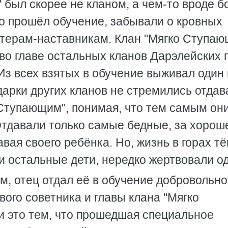
 был скорее не кланом, а чем-то вроде б
то прошёл обучение, забывали о кровных
стерам-наставникам. Клан "Мягко Ступаю
во главе остальных кланов Дарэлейских г
з всех взятых в обучение выживал один 
 дарки других кланов не стремились отдав
 Ступающим", понимая, что тем самым он
Отдавали только самые бедные, за хорош
вая своего ребёнка. Но, жизнь в горах т
и остальные дети, нередко жертвовали о
, отец отдал её в обучение добровольно
вого советника и главы клана "Мягко
 это тем, что прошедшая специальное