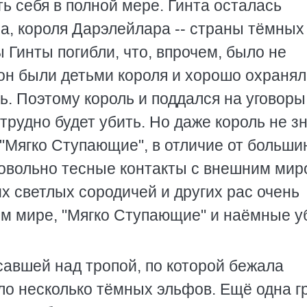
ь себя в полной мере. Гинта осталась
, короля Дарэлейлара -- страны тёмных
 Гинты погибли, что, впрочем, было не
 он были детьми короля и хорошо охранял
ь. Поэтому король и поддался на уговоры
трудно будет убить. Но даже король не зн
. "Мягко Ступающие", в отличие от больши
овольно тесные контакты с внешним мир
их светлых сородичей и других рас очень
ем мире, "Мягко Ступающие" и наёмные 
авшей над тропой, по которой бежала
ло несколько тёмных эльфов. Ещё одна г