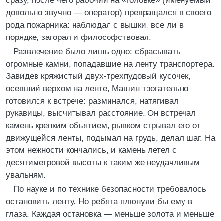
сразу, после чего рабочий на «головке» (именуемый
довольно звучно — оператор) превращался в своего
рода пожарника: наблюдал с вышки, все ли в
порядке, загорал и философствовал.
Развлечение было лишь одно: сбрасывать
огромные камни, попадавшие на ленту транспортера.
Завидев кряжистый двух-трехпудовый кусочек,
осевший верхом на ленте, Машин трогательно
готовился к встрече: разминался, натягивал
рукавицы, высчитывал расстояние. Он встречал
камень крепким объятием, рывком отрывал его от
движущейся ленты, подымал на грудь, делал шаг. На
этом нежности кончались, и камень летел с
десятиметровой высоты к таким же неудачливым
увальням.
По науке и по технике безопасности требовалось
остановить ленту. Но ребята плюнули бы ему в
глаза. Каждая остановка — меньше золота и меньше