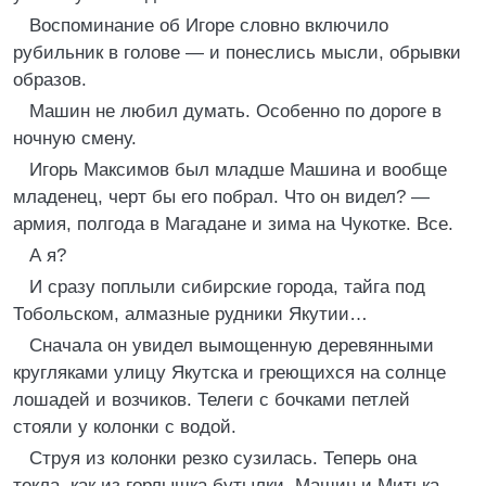
Воспоминание об Игоре словно включило
рубильник в голове — и понеслись мысли, обрывки
образов.
Машин не любил думать. Особенно по дороге в
ночную смену.
Игорь Максимов был младше Машина и вообще
младенец, черт бы его побрал. Что он видел? —
армия, полгода в Магадане и зима на Чукотке. Все.
А я?
И сразу поплыли сибирские города, тайга под
Тобольском, алмазные рудники Якутии…
Сначала он увидел вымощенную деревянными
кругляками улицу Якутска и греющихся на солнце
лошадей и возчиков. Телеги с бочками петлей
стояли у колонки с водой.
Струя из колонки резко сузилась. Теперь она
текла, как из горлышка бутылки. Машин и Митька