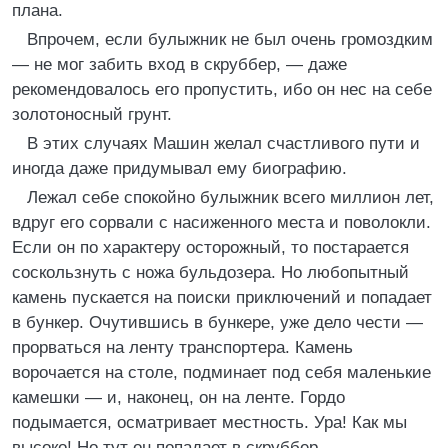
плана.
Впрочем, если булыжник не был очень громоздким
— не мог забить вход в скруббер, — даже
рекомендовалось его пропустить, ибо он нес на себе
золотоносный грунт.
В этих случаях Машин желал счастливого пути и
иногда даже придумывал ему биографию.
Лежал себе спокойно булыжник всего миллион лет,
вдруг его сорвали с насиженного места и поволокли.
Если он по характеру осторожный, то постарается
соскользнуть с ножа бульдозера. Но любопытный
камень пускается на поиски приключений и попадает
в бункер. Очутившись в бункере, уже дело чести —
прорваться на ленту транспортера. Камень
ворочается на столе, подминает под себя маленькие
камешки — и, наконец, он на ленте. Гордо
подымается, осматривает местность. Ура! Как мы
высоко! Но тут он попадает в скруббер.