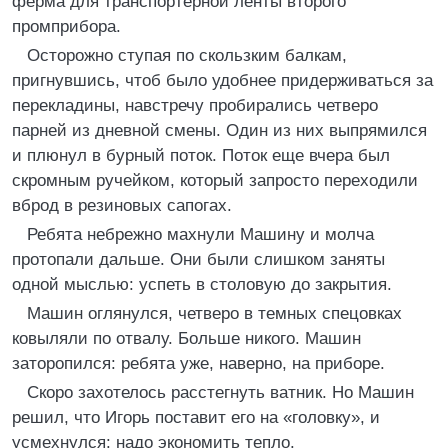
ферма для транспортерной ленты второго
промприбора.
Осторожно ступая по скользким балкам,
пригнувшись, чтоб было удобнее придерживаться за
перекладины, навстречу пробирались четверо
парней из дневной смены. Один из них выпрямился
и плюнул в бурный поток. Поток еще вчера был
скромным ручейком, который запросто переходили
вброд в резиновых сапогах.
Ребята небрежно махнули Машину и молча
протопали дальше. Они были слишком заняты
одной мыслью: успеть в столовую до закрытия.
Машин оглянулся, четверо в темных спецовках
ковыляли по отвалу. Больше никого. Машин
заторопился: ребята уже, наверно, на приборе.
Скоро захотелось расстегнуть ватник. Но Машин
решил, что Игорь поставит его на «головку», и
усмехнулся: надо экономить тепло.