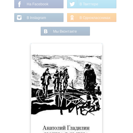
На Facebook
В Твиттере
В Instagram
В Одноклассниках
Мы Вконтакте