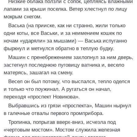
Низкие облака ползли с сопок, цепляясь влажными
лапами за крыши поселка. Ветер хлестнул по лицу
мокрым снегом.
Васька (на прииске, как ни странно, жили только
одни коты, все Васьки, и за неимением кошек по
ночам «ударяли» за мышами) — Васька испуганно
фыркнул и метнулся обратно в теплую будку.
Машин с пренебрежением захлопнул за ним дверь,
застегнул последнюю пуговицу ватника и, весело
матерясь, зашагал на смену.
Весел он был потому, что выспался, тепло оделся
и только что поужинал. А ругаться он начал,
переходя «проспект Новикова».
Выбравшись из грязи «проспекта», Машин нырнул
в галечные отвалы первого промприбора.
Тропинка, попрыгав вверх-вниз, исчезла под
«чертовым мостом». Мостом служила железная