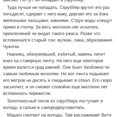
Туда лучше не попадать. Скруббер крутит его раз
пятьдесят, сдирает с него кожу, дергает его за бока
железными пальцами, камнями. Струи воды хлещут
прямо в глотку. За весь миллион лет искатель
приключений не видал такого ужаса. Разве что
вспоминался старый сон: вулкан, лава, образование
Чукотки.
Наконец, обезумевший, избитый, камень летит
вниз на стакерную ленту. На него еще некоторое
время валится град камней. Они бьют безбожно по
самым любимым мозолям. Но вот лента подымает
его метров на десять и скидывает в отвал. Его скоро
засыплют, и он сможет спокойно еще миллион лет
вспоминать пережитое.
Золотоносный песок из скруббера поступает в
колоду, а галька в самородкоуловитель.
Машин смотрит на колоды. Там расхаживает Витя