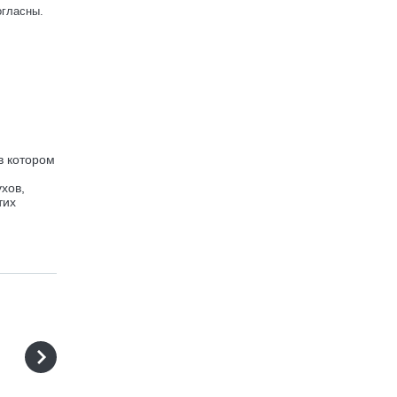
огласны.
в котором
хов,
тих