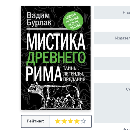
Наз
Издател
Ск
Рейтинг:
Вы 