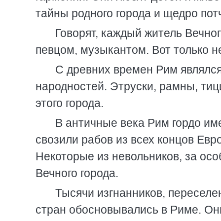
тайны родного города и щедро пот
Говорят, каждый житель Вечног
певцом, музыкантом. Вот только н
С древних времен Рим являлс
народностей. Этруски, рамны, ти
этого города.
В античные века Рим гордо им
свозили рабов из всех концов Евр
Некоторые из невольников, за ос
Вечного города.
Тысячи изгнанников, переселе
стран обосновывались в Риме. Они