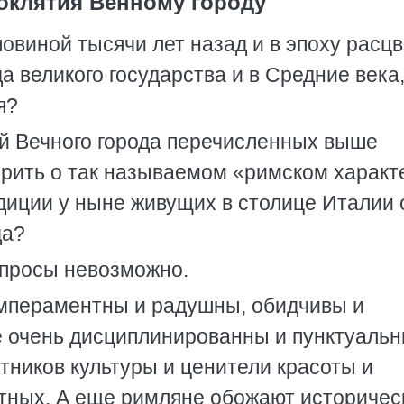
оклятия Венному городу
ловиной тысячи лет назад и в эпоху расц
 великого государства и в Средние века,
я?
ей Вечного города перечисленных выше
орить о так называемом «римском характ
диции у ныне живущих в столице Италии 
да?
опросы невозможно.
мпераментны и радушны, обидчивы и
 очень дисциплинированны и пунктуальн
тников культуры и ценители красоты и
отных. А еще римляне обожают историчес