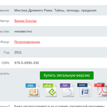
вание:
Мистика Древнего Рима. Тайны, легенды, предания
Автор:
Вадим Бурлак
ьство:
неизвестно
Жанр:
Религиоведение
Год:
2011
ISBN:
978-5-6995-330
ачать:
Купить легальную версию
автор?
Книга распространяется на условиях партнёрской программы.