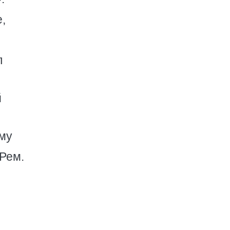
,
л
й
ому
 Рем.