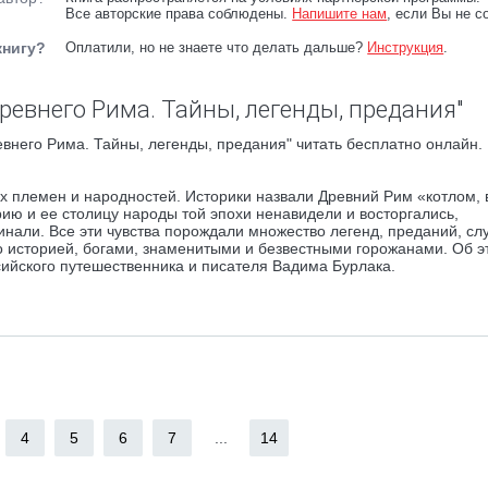
Все авторские права соблюдены.
Напишите нам
, если Вы не с
книгу?
Оплатили, но не знаете что делать дальше?
Инструкция
.
ревнего Рима. Тайны, легенды, предания"
внего Рима. Тайны, легенды, предания" читать бесплатно онлайн.
 племен и народностей. Историки назвали Древний Рим «котлом, 
ю и ее столицу народы той эпохи ненавидели и восторгались,
инали. Все эти чувства порождали множество легенд, преданий, слу
о историей, богами, знаменитыми и безвестными горожанами. Об э
ссийского путешественника и писателя Вадима Бурлака.
4
5
6
7
...
14