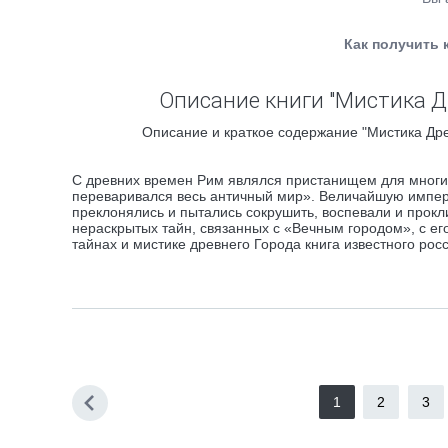
Как получить 
Описание книги "Мистика Д
Описание и краткое содержание "Мистика Дре
С древних времен Рим являлся пристанищем для многих
переваривался весь античный мир». Величайшую импери
преклонялись и пытались сокрушить, воспевали и прокл
нераскрытых тайн, связанных с «Вечным городом», с ег
тайнах и мистике древнего Города книга известного ро
1
2
3