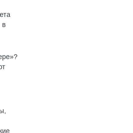
вета
 в
ере»?
от
ы,
кие