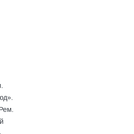
.
од».
 Рем.
ий
.