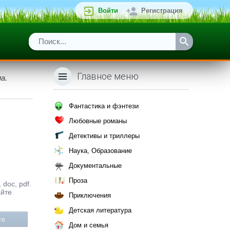
Войти
Регистрация
Главное меню
а.
Фантастика и фэнтези
Любовные романы
Детективы и триллеры
Наука, Образование
Документальные
Проза
doc, pdf.
айте
Приключения
Детская литература
те
Дом и семья