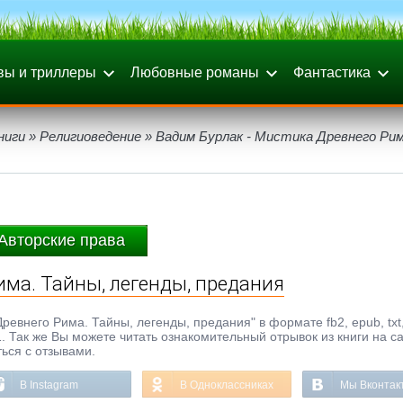
вы и триллеры
Любовные романы
Фантастика
ниги
»
Религиоведение
» Вадим Бурлак - Мистика Древнего Рим
Авторские права
има. Тайны, легенды, предания
ревнего Рима. Тайны, легенды, предания" в формате fb2, epub, txt, 
. Так же Вы можете читать ознакомительный отрывок из книги на с
ься с отзывами.
В Instagram
В Одноклассниках
Мы Вконтак