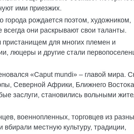
чуют ими приезжих.
о города рождается поэтом, художником,
е всегда они раскрывают свои таланты.
я пристанищем для многих племен и
ции, люцеры и другие стали первопоселе
еновался «Caput mundi» – главой мира. 
опы, Северной Африки, Ближнего Востока
обые заслуги, становились вольными жит
нцев, военнопленных, торговцев из разн
 вбирали местную культуру, традиции,