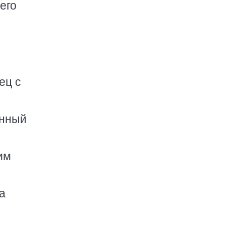
его
ец с
енный
 им
а