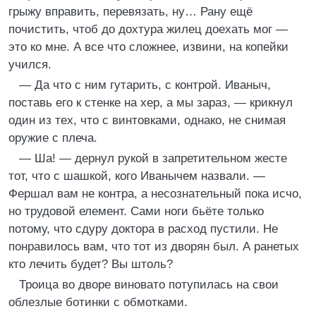
грыжу вправить, перевязать, ну… Рану ещё
почистить, чтоб до дохтура жилец доехать мог —
это ко мне. А все что сложнее, извини, на копейки
учился.
— Да что с ним гутарить, с контрой. Иваныч,
поставь его к стенке на хер, а мы зараз, — крикнул
один из тех, что с винтовками, однако, не снимая
оружие с плеча.
— Ша! — дернул рукой в запретительном жесте
тот, что с шашкой, кого Иванычем назвали. —
Фершал вам не контра, а несознательный пока исчо,
но трудовой елемент. Сами ноги бьёте только
потому, что сдуру доктора в расход пустили. Не
понравилось вам, что тот из дворян был. А ранетых
кто лечить будет? Вы штоль?
Троица во дворе виновато потупилась на свои
облезлые ботинки с обмотками.