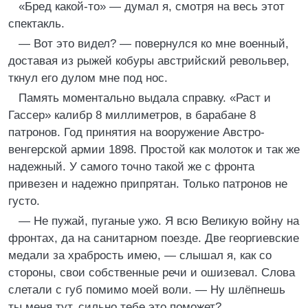
«Бред какой-то» — думал я, смотря на весь этот
спектакль.
— Вот это видел? — повернулся ко мне военный,
доставая из рыжей кобуры австрийский револьвер,
ткнул его дулом мне под нос.
Память моментально выдала справку. «Раст и
Гассер» калибр 8 миллиметров, в барабане 8
патронов. Год принятия на вооружение Австро-
венгерской армии 1898. Простой как молоток и так же
надежный. У самого точно такой же с фронта
привезен и надежно припрятан. Только патронов не
густо.
— Не пужай, пуганые ужо. Я всю Великую войну на
фронтах, да на санитарном поезде. Две георгиевские
медали за храбрость имею, — слышал я, как со
стороны, свои собственные речи и ошизевал. Слова
слетали с губ помимо моей воли. — Ну шлёпнешь
ты меня тут, сильно тебе это поможет?