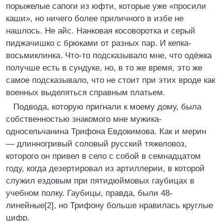
порыжелые сапоги из юфти, которые уже «просили
каши», но ничего более приличного в избе не
нашлось. Не айс. Нанковая косоворотка и серый
пиджачишко с брюками от разных пар. И кепка-
восьмиклинка. Что-то подсказывало мне, что одёжка
получше есть в сундуке, но, в то же время, это же
самое подсказывало, что не стоит при этих вроде как
военных выделяться справным платьем.
Подвода, которую пригнали к моему дому, была
собственностью знакомого мне мужика-
односельчанина Трифона Евдокимова. Как и мерин
— длинногривый соловый русский тяжеловоз,
которого он привел в село с собой в семнадцатом
году, когда дезертировал из артиллерии, в которой
служил ездовым при пятидюймовых гаубицах в
учебном полку. Гаубицы, правда, были 48-
линейные[2], но Трифону больше нравилась круглые
цифр.