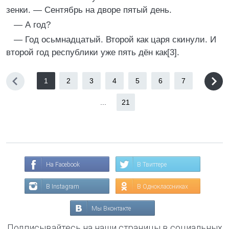
зенки. — Сентябрь на дворе пятый день.
— А год?
— Год осьмнадцатый. Второй как царя скинули. И
второй год республики уже пять дён как[3].
1
2
3
4
5
6
7
...
21
На Facebook
В Твиттере
В Instagram
В Одноклассниках
Мы Вконтакте
Подписывайтесь на наши страницы в социальных