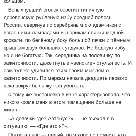
кольцом.
Вспыхнувший огонек осветил типичную
деревенскую рубленую избу средней полосы
России, сверкнув по серебряным окладам икон с
погасшими лампадами и шарикам спинки медной
кровати, по белёному боку большой печки и тёмным
крышкам двух больших сундуков. Не бедную избу,
но и не богатую. Так, серединка на половинку по
зажиточности, даже гнутые «венские» стулья есть. И
сам тут же удивился этим своим мыслям о
зажиточности. По меркам начала двадцать первого
века вокруг была жуткая убогость.
К тому же обстановка в избе характеризовала, что
никого кроме меня в этом помещении больше не
живет.
«А девочки где? Автобус?» — не въехал я в
ситуацию, — «Где это я?».
Потрогал нос — целый, но я хорошо помнил, что