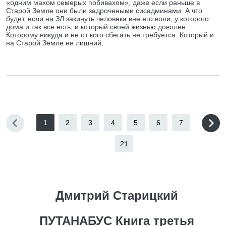
«одним махом семерых побивахом», даже если раньше в
Старой Земле они были задрочеными сисадминами. А что
будет, если на ЗЛ закинуть человека вне его воли, у которого
дома и так все есть, и который своей жизнью доволен.
Которому никуда и не от кого сбегать не требуется. Который и
на Старой Земле не лишний.
1
2
3
4
5
6
7
...
21
Дмитрий Старицкий
ПУТАНАБУС Книга третья