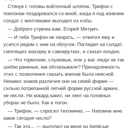
Стянув с головы войлочный шляпок, Трифон с
поклоном поздоровался со мной, когда я под конвоем
солдат с винтовками выходил из избы.
— Доброго утречка вам, Егорий Митрич.
— И тебе Трифон не хворать, — ответил ему и
уселся рядом с ним на облучок. Поглядел на солдат,
смолящих махорку в самокрутках, и сказал ехидно.
— Что тормозим, служивые, или у вас люди не так
шибко раненые, как обсказывали? Принадлежность
этих с позволения сказать воинов была неясной.
Никаких знаков различия они на своей форме —
сильно потрепанной летней форме русской армии,
не несли. Ни кокард каких, ни лент на головных
уборах не было. Как и погон.
— Трифон, — спросил тихонечко, — Напомни мне:
какое сегодня число?
— Так это… — вылупил на меня он белёсые