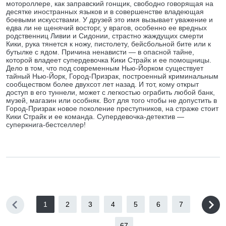
мотороллере, как заправский гонщик, свободно говорящая на
десятке иностранных языков и в совершенстве владеющая
боевыми искусствами. У друзей это имя вызывает уважение и
едва ли не щенячий восторг, у врагов, особенно ее вредных
родственниц Ливии и Сидонии, страстно жаждущих смерти
Кики, рука тянется к ножу, пистолету, бейсбольной бите или к
бутылке с ядом. Причина ненависти — в опасной тайне,
которой владеет супердевочка Кики Страйк и ее помощницы.
Дело в том, что под современным Нью-Йорком существует
тайный Нью-Йорк, Город-Призрак, построенный криминальным
сообществом более двухсот лет назад. И тот, кому открыт
доступ в его туннели, может с легкостью ограбить любой банк,
музей, магазин или особняк. Вот для того чтобы не допустить в
Город-Призрак новое поколение преступников, на страже стоит
Кики Страйк и ее команда. Супердевочка-детектив —
суперкнига-бестселлер!
1
2
3
4
5
6
7
...
67