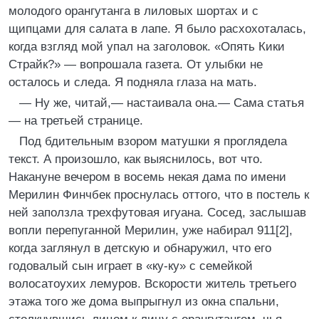
молодого орангутанга в лиловых шортах и с
щипцами для салата в лапе. Я было расхохоталась,
когда взгляд мой упал на заголовок. «Опять Кики
Страйк?» — вопрошала газета. От улыбки не
осталось и следа. Я подняла глаза на мать.
— Ну же, читай,— настаивала она.— Сама статья
— на третьей странице.
Под бдительным взором матушки я проглядела
текст. А произошло, как выяснилось, вот что.
Накануне вечером в восемь некая дама по имени
Мерилин Финчбек проснулась оттого, что в постель к
ней заползла трехфутовая игуана. Сосед, заслышав
вопли перепуганной Мерилин, уже набирал 911[2],
когда заглянул в детскую и обнаружил, что его
годовалый сын играет в «ку-ку» с семейкой
волосатоухих лемуров. Вскорости житель третьего
этажа того же дома выпрыгнул из окна спальни,