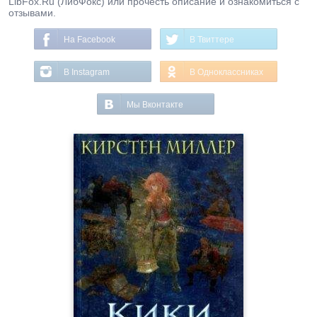
LibFox.Ru (ЛибФокс) или прочесть описание и ознакомиться с
отзывами.
На Facebook
В Твиттере
В Instagram
В Одноклассниках
Мы Вконтакте