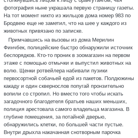
столкнувшись лицом к лицу с орангутангом, чья
фотография ныне украшала первую страницу газеты.
На тот момент никто из жильцов дома номер 983 по
Бродвею еще не заметил, что на шее у каждого из
животных привязано по записке.
Примчавшись на вызовы из дома Мерилин
Финчбек, полицейские быстро обнаружили источник
беспорядков. Кто-то проник в зоомагазин на первом
этаже с помощью отмычки и выпустил животных на
волю. Щенки ротвейлера набивали пузики
первосортной собачьей едой из пакетов. Полдюжины
какаду и один сквернослов попугай пронзительно
вопили со стропил. Но вместо того чтобы искать
загадочного благодетеля братьев наших меньших,
полиция арестовала самого владельца магазина. В
глубине помещения, за потайной дверью,
обнаружились клетки, по большей части пустые.
Внутри дрыхла накачанная снотворным парочка