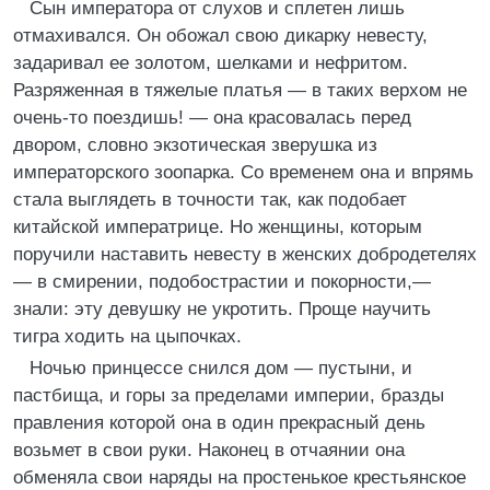
Сын императора от слухов и сплетен лишь
отмахивался. Он обожал свою дикарку невесту,
задаривал ее золотом, шелками и нефритом.
Разряженная в тяжелые платья — в таких верхом не
очень-то поездишь! — она красовалась перед
двором, словно экзотическая зверушка из
императорского зоопарка. Со временем она и впрямь
стала выглядеть в точности так, как подобает
китайской императрице. Но женщины, которым
поручили наставить невесту в женских добродетелях
— в смирении, подобострастии и покорности,—
знали: эту девушку не укротить. Проще научить
тигра ходить на цыпочках.
Ночью принцессе снился дом — пустыни, и
пастбища, и горы за пределами империи, бразды
правления которой она в один прекрасный день
возьмет в свои руки. Наконец в отчаянии она
обменяла свои наряды на простенькое крестьянское