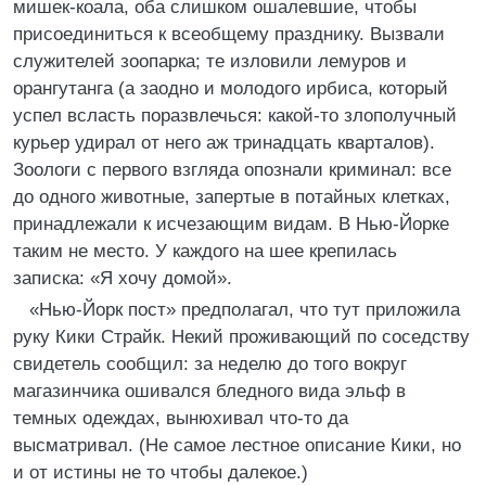
мишек-коала, оба слишком ошалевшие, чтобы
присоединиться к всеобщему празднику. Вызвали
служителей зоопарка; те изловили лемуров и
орангутанга (а заодно и молодого ирбиса, который
успел всласть поразвлечься: какой-то злополучный
курьер удирал от него аж тринадцать кварталов).
Зоологи с первого взгляда опознали криминал: все
до одного животные, запертые в потайных клетках,
принадлежали к исчезающим видам. В Нью-Йорке
таким не место. У каждого на шее крепилась
записка: «Я хочу домой».
«Нью-Йорк пост» предполагал, что тут приложила
руку Кики Страйк. Некий проживающий по соседству
свидетель сообщил: за неделю до того вокруг
магазинчика ошивался бледного вида эльф в
темных одеждах, вынюхивал что-то да
высматривал. (Не самое лестное описание Кики, но
и от истины не то чтобы далекое.)