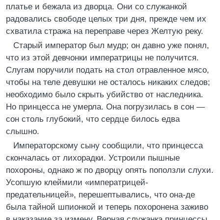
платье и бежала из дворца. Они со служанкой
радовались свободе целых три дня, прежде чем их
схватила стража на переправе через Желтую реку.
Старый император был мудр; он давно уже понял,
что из этой девчонки императрицы не получится.
Слугам поручили подать на стол отравленное мясо,
чтобы на теле девушки не осталось никаких следов;
необходимо было скрыть убийство от наследника.
Но принцесса не умерла. Она погрузилась в сон —
сон столь глубокий, что сердце билось едва
слышно.
Императорскому сыну сообщили, что принцесса
скончалась от лихорадки. Устроили пышные
похороны, однако ж по дворцу опять поползли слухи.
Усопшую клеймили «императрицей-
предательницей», перешептывались, что она-де
была тайной шпионкой и теперь похоронена заживо
в наказание за измену. Верная служанка принцессы