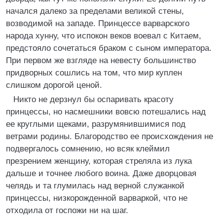
начался далеко за пределами великой стены,
возводимой на западе. Принцессе варварского
народа хунну, что испокон веков воевал с Китаем,
предстояло сочетаться браком с сыном императора.
При первом же взгляде на невесту большинство
придворных сошлись на том, что мир куплен
слишком дорогой ценой.
Никто не дерзнул бы оспаривать красоту
принцессы, но насмешники вовсю потешались над
ее круглыми щеками, разрумянившимися под
ветрами родины. Благородство ее происхождения не
подвергалось сомнению, но всяк клеймил
презрением женщину, которая стреляла из лука
дальше и точнее любого воина. Даже дворцовая
челядь и та глумилась над верной служанкой
принцессы, низкорожденной варваркой, что не
отходила от госпожи ни на шаг.