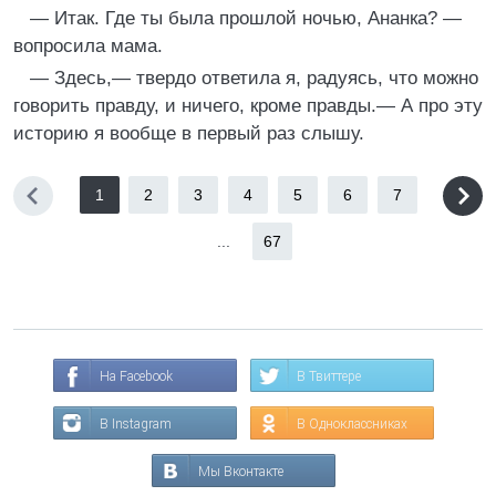
— Итак. Где ты была прошлой ночью, Ананка? —
вопросила мама.
— Здесь,— твердо ответила я, радуясь, что можно
говорить правду, и ничего, кроме правды.— А про эту
историю я вообще в первый раз слышу.
1
2
3
4
5
6
7
...
67
На Facebook
В Твиттере
В Instagram
В Одноклассниках
Мы Вконтакте