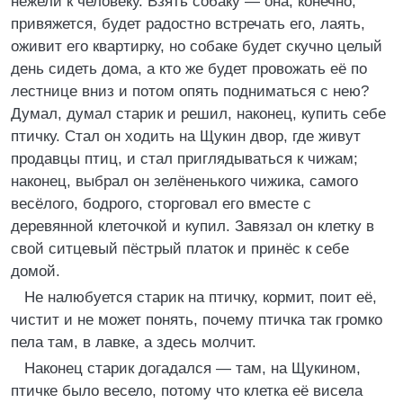
нежели к человеку. Взять собаку — она, конечно,
привяжется, будет радостно встречать его, лаять,
оживит его квартирку, но собаке будет скучно целый
день сидеть дома, а кто же будет провожать её по
лестнице вниз и потом опять подниматься с нею?
Думал, думал старик и решил, наконец, купить себе
птичку. Стал он ходить на Щукин двор, где живут
продавцы птиц, и стал приглядываться к чижам;
наконец, выбрал он зелёненького чижика, самого
весёлого, бодрого, сторговал его вместе с
деревянной клеточкой и купил. Завязал он клетку в
свой ситцевый пёстрый платок и принёс к себе
домой.
Не налюбуется старик на птичку, кормит, поит её,
чистит и не может понять, почему птичка так громко
пела там, в лавке, а здесь молчит.
Наконец старик догадался — там, на Щукином,
птичке было весело, потому что клетка её висела