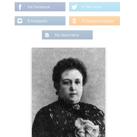
На Facebook
В Твиттере
В Instagram
В Одноклассниках
Мы Вконтакте