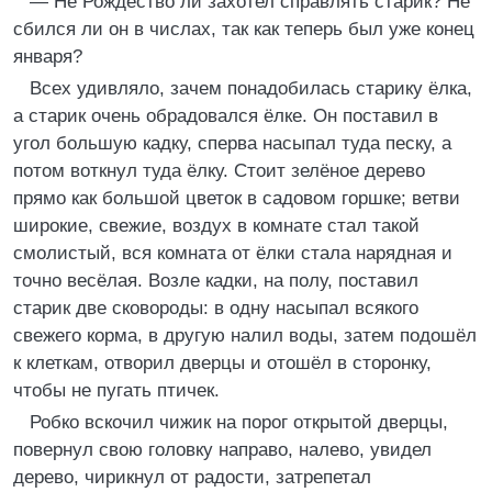
— Не Рождество ли захотел справлять старик? Не
сбился ли он в числах, так как теперь был уже конец
января?
Всех удивляло, зачем понадобилась старику ёлка,
а старик очень обрадовался ёлке. Он поставил в
угол большую кадку, сперва насыпал туда песку, а
потом воткнул туда ёлку. Стоит зелёное дерево
прямо как большой цветок в садовом горшке; ветви
широкие, свежие, воздух в комнате стал такой
смолистый, вся комната от ёлки стала нарядная и
точно весёлая. Возле кадки, на полу, поставил
старик две сковороды: в одну насыпал всякого
свежего корма, в другую налил воды, затем подошёл
к клеткам, отворил дверцы и отошёл в сторонку,
чтобы не пугать птичек.
Робко вскочил чижик на порог открытой дверцы,
повернул свою головку направо, налево, увидел
дерево, чирикнул от радости, затрепетал