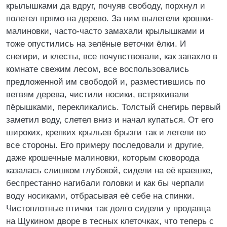
крылышками да вдруг, почуяв свободу, порхнул и
полетел прямо на дерево. За ним вылетели крошки-
малиновки, часто-часто замахали крылышками и
тоже опустились на зелёные веточки ёлки. И
снегири, и клесты, все почувствовали, как запахло в
комнате свежим лесом, все воспользовались
предложенной им свободой и, разместившись по
ветвям дерева, чистили носики, встряхивали
пёрышками, перекликались. Толстый снегирь первый
заметил воду, слетел вниз и начал купаться. От его
широких, крепких крыльев брызги так и летели во
все стороны. Его примеру последовали и другие,
даже крошечные малиновки, которым сковорода
казалась слишком глубокой, сидели на её краешке,
беспрестанно нагибали головки и как бы черпали
воду носиками, отбрасывая её себе на спинки.
Чистоплотные птички так долго сидели у продавца
на Щукином дворе в тесных клеточках, что теперь с