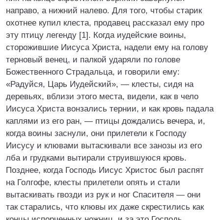
направо, а нижний налево. Для того, чтобы старик
охотнее купил клеста, продавец рассказал ему про
эту птицу легенду [1]. Когда иудейские воины,
сторожившие Иисуса Христа, надели ему на голову
терновый венец, и палкой ударяли по голове
Божественного Страдальца, и говорили ему:
«Радуйся, Царь Иудейский», — клесты, сидя на
деревьях, вблизи этого места, видели, как в чело
Иисуса Христа вонзались тернии, и как кровь падала
каплями из его ран, — птицы дождались вечера, и,
когда воины заснули, они прилетели к Господу
Иисусу и клювами вытаскивали все занозы из его
лба и грудками вытирали струившуюся кровь.
Позднее, когда Господь Иисус Христос был распят
на Голгофе, клесты прилетели опять и стали
вытаскивать гвозди из рук и ног Спасителя — они
так старались, что клювы их даже скрестились как
концы испорченных ножниц, и за это Господь