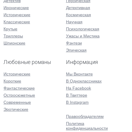
Детектив
Героическая
Иронические
Детективная
Исторические
Космическая
Классические
Научная
Крутые
Психологическая
Триллеры
Ужасы и Мистика
Шпионские
Фэнтези
Эпическая
Любовные романы
Информация
Исторические
Мы Вконтакте
Короткие
В Одноклассниках
Фантастические
На Facebook
Остросюжетные
В Твиттере
Современные
В Instagram
Эротические
Правообладателям
Политика
конфиденциальности