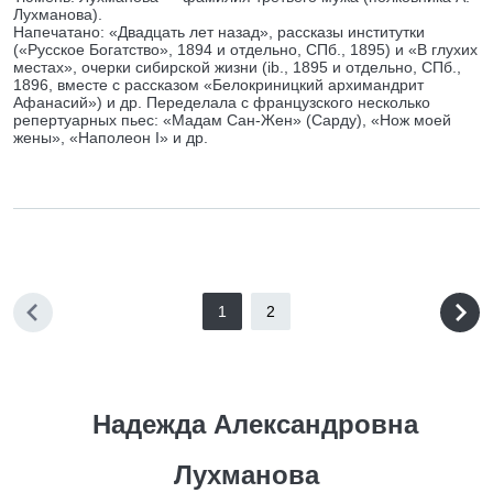
Лухманова).
Напечатано: «Двадцать лет назад», рассказы институтки
(«Русское Богатство», 1894 и отдельно, СПб., 1895) и «В глухих
местах», очерки сибирской жизни (ib., 1895 и отдельно, СПб.,
1896, вместе с рассказом «Белокриницкий архимандрит
Афанасий») и др. Переделала с французского несколько
репертуарных пьес: «Мадам Сан-Жен» (Сарду), «Нож моей
жены», «Наполеон I» и др.
1
2
Надежда Александровна
Лухманова