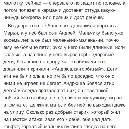
малютку, сейчас — сперва его погладит по головке, а
потом полезет в карман и достанет оттуда какую-
нибудь конфетку или пряник и даст ребёнку.
Во дворе того же большого дома жила портниха
Марья, а у неё был сын Андрей. Мальчику было уже
восемь лет, а он был маленький-маленький, точно
ему не больше пяти; руки у него были длинные, ноги
слабые, а на спине у него вырос горб. Здоровые
дети, бегавшие по двору, часто обижали его,
дразнили и кричали: «Андрюшка-горбатый». Дети
эти не были злые, но им было досадно, что он с
ними не играет, не бегает. Андрюша боялся этих
детей и всегда прятался от них; он стал такой
робкий, что вообще не шёл ни к кому чужому, играл
в комнате, где жила мать, и без неё не выходил даже
на улицу. Сколько раз добрый старик, который жил
на шестом этаже, звал его к себе, обещал дать
конфет, горбатый мальчик пугливо глядел на него