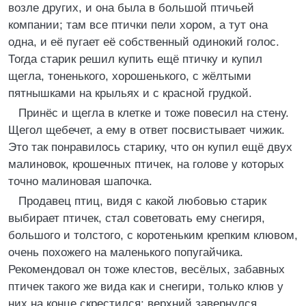
возле других, и она была в большой птичьей
компании; там все птички пели хором, а тут она
одна, и её пугает её собственный одинокий голос.
Тогда старик решил купить ещё птичку и купил
щегла, тоненького, хорошенького, с жёлтыми
пятнышками на крыльях и с красной грудкой.
Принёс и щегла в клетке и тоже повесил на стену.
Щегол щебечет, а ему в ответ посвистывает чижик.
Это так понравилось старику, что он купил ещё двух
малиновок, крошечных птичек, на голове у которых
точно малиновая шапочка.
Продавец птиц, видя с какой любовью старик
выбирает птичек, стал советовать ему снегиря,
большого и толстого, с коротеньким крепким клювом,
очень похожего на маленького попугайчика.
Рекомендовал он тоже клестов, весёлых, забавных
птичек такого же вида как и снегири, только клюв у
них на конце скрестился: верхний завернулся