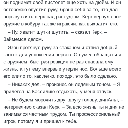
он поднимет свой пистолет еще хоть на дюйм. И он
осторожно опустил руку, браня себя за то, что дал
порыву взять верх над рассудком. Керк вернул свое
оружие в кобуру так же играючи, как выхватил его.
– Ну, хватит шутки шутить, – сказал Керк. –
Займемся делом.
Язон протянул руку за стаканом и отпил добрый
глоток для успокоения нервов. Он умел обращаться
с оружием, быстрая реакция не раз спасала ему
жизнь, а тут ему впервые утерли нос. Больше всего
его злило то, как легко, походя, это было сделано.
– Никаких дел, – произнес он ледяным тоном. – Я
прилетел на Кассилию отдыхать, у меня отпуск.
– Не будем морочить друг другу голову, динАльт, –
нетерпеливо сказал Керк. – За всю жизнь ты и дня не
занимался честным трудом. Ты профессиональный
игрок, потому я и пришел к тебе.