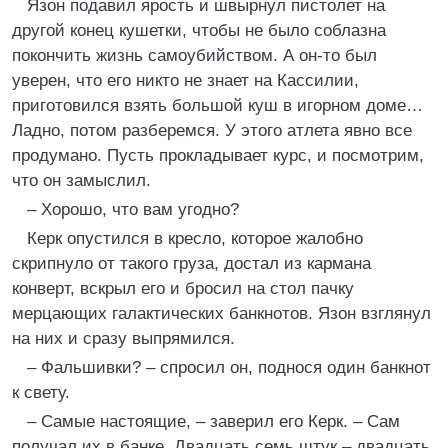
Язон подавил ярость и швырнул пистолет на
другой конец кушетки, чтобы не было соблазна
покончить жизнь самоубийством. А он-то был
уверен, что его никто не знает на Кассилии,
приготовился взять большой куш в игорном доме…
Ладно, потом разберемся. У этого атлета явно все
продумано. Пусть прокладывает курс, и посмотрим,
что он замыслил.
– Хорошо, что вам угодно?
Керк опустился в кресло, которое жалобно
скрипнуло от такого груза, достал из кармана
конверт, вскрыл его и бросил на стол пачку
мерцающих галактических банкнотов. Язон взглянул
на них и сразу выпрямился.
– Фальшивки? – спросил он, поднося один банкнот
к свету.
– Самые настоящие, – заверил его Керк. – Сам
получал их в банке. Двадцать семь штук – двадцать