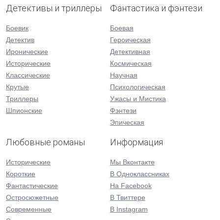
Детективы и триллеры
Фантастика и фэнтези
Боевик
Боевая
Детектив
Героическая
Иронические
Детективная
Исторические
Космическая
Классические
Научная
Крутые
Психологическая
Триллеры
Ужасы и Мистика
Шпионские
Фэнтези
Эпическая
Любовные романы
Информация
Исторические
Мы Вконтакте
Короткие
В Одноклассниках
Фантастические
На Facebook
Остросюжетные
В Твиттере
Современные
В Instagram