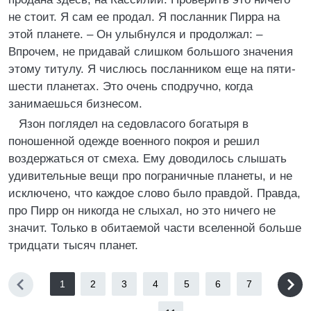
не стоит. Я сам ее продал. Я посланник Пирра на
этой планете. – Он улыбнулся и продолжал: –
Впрочем, не придавай слишком большого значения
этому титулу. Я числюсь посланником еще на пяти-
шести планетах. Это очень сподручно, когда
занимаешься бизнесом.
Язон поглядел на седовласого богатыря в
поношенной одежде военного покроя и решил
воздержаться от смеха. Ему доводилось слышать
удивительные вещи про пограничные планеты, и не
исключено, что каждое слово было правдой. Правда,
про Пирр он никогда не слыхал, но это ничего не
значит. Только в обитаемой части вселенной больше
тридцати тысяч планет.
1
2
3
4
5
6
7