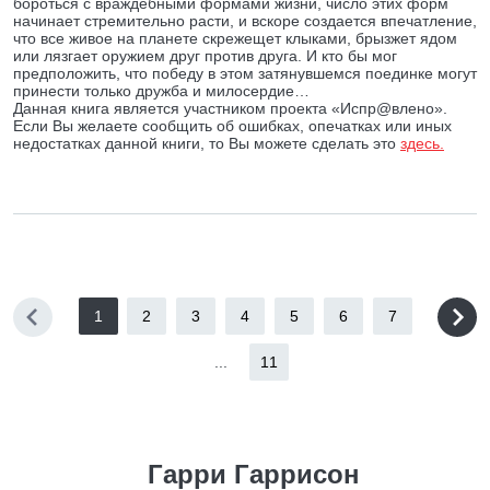
бороться с враждебными формами жизни, число этих форм
начинает стремительно расти, и вскоре создается впечатление,
что все живое на планете скрежещет клыками, брызжет ядом
или лязгает оружием друг против друга. И кто бы мог
предположить, что победу в этом затянувшемся поединке могут
принести только дружба и милосердие…
Данная книга является участником проекта «Испр@влено».
Если Вы желаете сообщить об ошибках, опечатках или иных
недостатках данной книги, то Вы можете сделать это
здесь.
1
2
3
4
5
6
7
...
11
Гарри Гаррисон