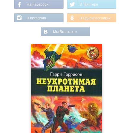
На Facebook
В Твиттере
В Instagram
В Одноклассниках
Мы Вконтакте