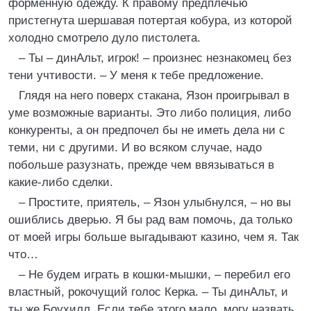
форменную одежду. К правому предплечью
пристегнута шершавая потертая кобура, из которой
холодно смотрело дуло пистолета.
– Ты – динАльт, игрок! – произнес незнакомец без
тени учтивости. – У меня к тебе предложение.
Глядя на него поверх стакана, Язон проигрывал в
уме возможные варианты. Это либо полиция, либо
конкуренты, а он предпочел бы не иметь дела ни с
теми, ни с другими. И во всяком случае, надо
побольше разузнать, прежде чем ввязываться в
какие-либо сделки.
– Простите, приятель, – Язон улыбнулся, – но вы
ошиблись дверью. Я бы рад вам помочь, да только
от моей игры больше выгадывают казино, чем я. Так
что…
– Не будем играть в кошки-мышки, – перебил его
властный, рокочущий голос Керка. – Ты динАльт, и
ты же Боухилл. Если тебе этого мало, могу назвать