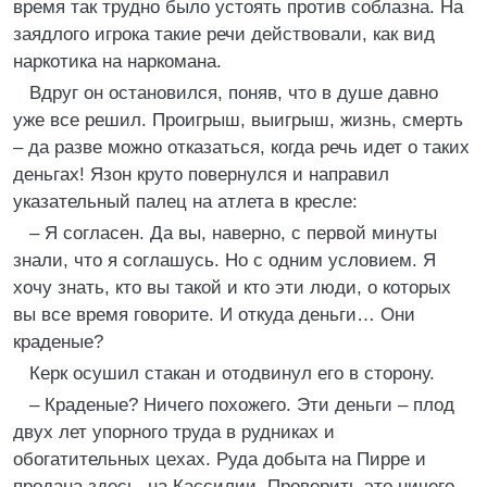
время так трудно было устоять против соблазна. На
заядлого игрока такие речи действовали, как вид
наркотика на наркомана.
Вдруг он остановился, поняв, что в душе давно
уже все решил. Проигрыш, выигрыш, жизнь, смерть
– да разве можно отказаться, когда речь идет о таких
деньгах! Язон круто повернулся и направил
указательный палец на атлета в кресле:
– Я согласен. Да вы, наверно, с первой минуты
знали, что я соглашусь. Но с одним условием. Я
хочу знать, кто вы такой и кто эти люди, о которых
вы все время говорите. И откуда деньги… Они
краденые?
Керк осушил стакан и отодвинул его в сторону.
– Краденые? Ничего похожего. Эти деньги – плод
двух лет упорного труда в рудниках и
обогатительных цехах. Руда добыта на Пирре и
продана здесь, на Кассилии. Проверить это ничего