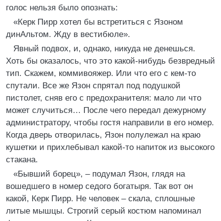
голос нельзя было опознать:
«Керк Пирр хотел бы встретиться с Язоном
динАльтом. Жду в вестибюле».
Явный подвох, и, однако, никуда не денешься.
Хоть бы оказалось, что это какой-нибудь безвредный
тип. Скажем, коммивояжер. Или что его с кем-то
спутали. Все же Язон спрятал под подушкой
пистолет, сняв его с предохранителя: мало ли что
может случиться… После чего передал дежурному
администратору, чтобы гостя направили в его номер.
Когда дверь отворилась, Язон полулежал на краю
кушетки и прихлебывал какой-то напиток из высокого
стакана.
«Бывший борец», – подумал Язон, глядя на
вошедшего в номер седого богатыря. Так вот он
какой, Керк Пирр. Не человек – скала, сплошные
литые мышцы. Строгий серый костюм напоминал