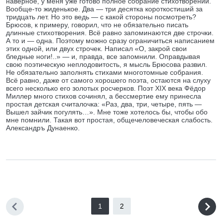
наверное, у меня уже готово полное собрание стихотворений.
Вообще-то жиденькое. Два — три десятка короткостиший за
тридцать лет. Но это ведь — с какой стороны посмотреть?
Брюсов, к примеру, говорил, что не обязательно писать
длинные стихотворения. Всё равно запоминаются две строчки.
А то и — одна. Поэтому можно сразу ограничиться написанием
этих одной, или двух строчек. Написал «О, закрой свои
бледные ноги!..» — и, правда, все запомнили. Оправдывая
свою поэтическую неплодовитость, я мысль Брюсова развил.
Не обязательно заполнять стихами многотомные собрания.
Всё равно, даже от самого хорошего поэта, остаются на слуху
всего несколько его золотых росчерков. Поэт XIX века Фёдор
Миллер много стихов сочинял, а бессмертие ему принесла
простая детская считалочка: «Раз, два, три, четыре, пять —
Вышел зайчик погулять…». Мне тоже хотелось бы, чтобы обо
мне помнили. Такая вот простая, общечеловеческая слабость.
Александръ Дунаенко.
1
2