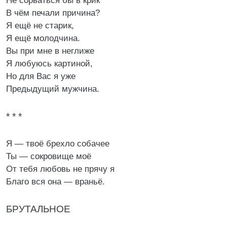
Не сорваться бы в крик
В чём печали причина?
Я ещё не старик,
Я ещё молодчина.
Вы при мне в неглиже
Я любуюсь картиной,
Но для Вас я уже
Предыдущий мужчина.
* * *
Я — твоё брехло собачее
Ты — сокровище моё
От тебя любовь не прячу я
Благо вся она — враньё.
БРУТАЛЬНОЕ