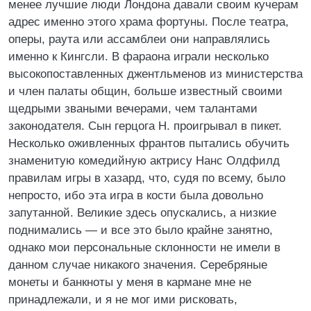
менее лучшие люди Лондона давали своим кучерам
адрес именно этого храма фортуны. После театра,
оперы, раута или ассамблеи они направлялись
именно к Кингсли. В фараона играли несколько
высокопоставленных джентльменов из министерства
и член палаты общин, больше известный своими
щедрыми зваными вечерами, чем талантами
законодателя. Сын герцога Н. проигрывал в пикет.
Несколько оживленных франтов пытались обучить
знаменитую комедийную актрису Нанс Олдфилд
правилам игры в хазард, что, судя по всему, было
непросто, ибо эта игра в кости была довольно
запутанной. Великие здесь опускались, а низкие
поднимались — и все это было крайне занятно,
однако мои персональные склонности не имели в
данном случае никакого значения. Серебряные
монеты и банкноты у меня в кармане мне не
принадлежали, и я не мог ими рисковать,