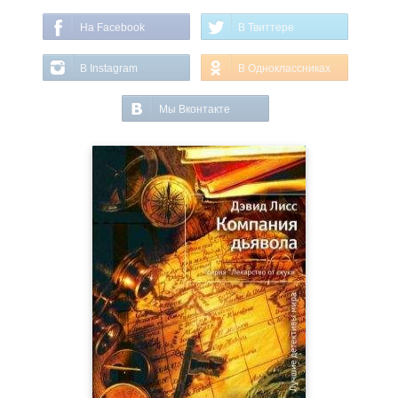
На Facebook
В Твиттере
В Instagram
В Одноклассниках
Мы Вконтакте