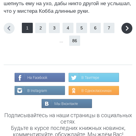
шепнуть ему на ухо, дабы никто другой не услышал,
что у мистера Кобба длинные руки.
1
2
3
4
5
6
7
...
86
На Facebook
В Твиттере
В Instagram
В Одноклассниках
Мы Вконтакте
Подписывайтесь на наши страницы в социальных
сетях.
Будьте в курсе последних книжных новинок,
комментируйте, обсуждайте. Мы ждём Вас!