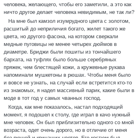
человека, желающего, чтобы его заметили, а это как
ничто другое делает человека невидимым, не так ли?
На мне был камзол изумрудного цвета с золотом,
расшитый до неприличия богато, жилет такого же
цвета, но другого фасона, на котором сверкали
медные пуговицы не менее четырех дюймов в
диаметре. Бриджи были пошиты из тончайшего
бархата, на туфлях было больше серебряных
пряжек, чем блестящей кожи, а кружевные рукава
напоминали мушкетоны в рюшах. Чтобы меня было
и вовсе не узнать, на случай если встретится кто-то
из знакомых, я надел массивный парик, какие были в
моде в тот год у самых чванных господ.
Когда, как мне показалось, настал подходящий
момент, я подошел к столу, где играл в качо нужный
мне человек. Он был приблизительно одного со мной
возраста, одет очень дорого, но в отличие от меня
без рюшей и кричащих цветов. Его костюм был