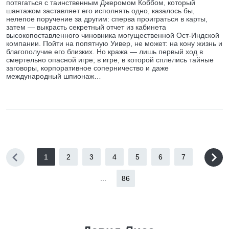
потягаться с таинственным Джеромом Коббом, который
шантажом заставляет его исполнять одно, казалось бы,
нелепое поручение за другим: сперва проиграться в карты,
затем — выкрасть секретный отчет из кабинета
высокопоставленного чиновника могущественной Ост-Индской
компании. Пойти на попятную Уивер, не может: на кону жизнь и
благополучие его близких. Но кража — лишь первый ход в
смертельно опасной игре; в игре, в которой сплелись тайные
заговоры, корпоративное соперничество и даже
международный шпионаж…
1
2
3
4
5
6
7
...
86