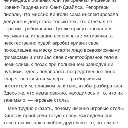
не найдешь больных или заморенных нищенок из
Ковент-Гардена или Сент-Джайлса. Репортеры
писали, что миссис Кингсли сама инспектировала
девушек и допускала только тех, кто отвечал ее
строгим требованиям. Тут же присутствовали и
музыканты, игравшие веселенькие мотивчики, а
неестественно худой акробат кривил свое
походившее на маску смерти лицо всевозможными
гримасами и изгибал свое скелетообразное тело в
немыслимых позах при полнейшем равнодушии
публики. Здесь подавалось посредственное вино —
кларет, портвейн и мадера — разборчивым
посетителям, слишком занятым, чтобы разбираться.
Здесь же, что немаловажно, находилось и то, что их
занимало, — игровые столы.
Мне трудно сказать, почему именно игровые столы
Кингсли приобрели такую славу. Выглядели они
точно так же, как в любом другом месте, но тем не