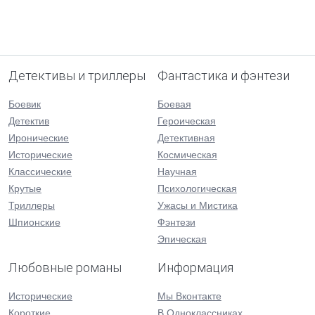
Детективы и триллеры
Фантастика и фэнтези
Боевик
Боевая
Детектив
Героическая
Иронические
Детективная
Исторические
Космическая
Классические
Научная
Крутые
Психологическая
Триллеры
Ужасы и Мистика
Шпионские
Фэнтези
Эпическая
Любовные романы
Информация
Исторические
Мы Вконтакте
Короткие
В Одноклассниках