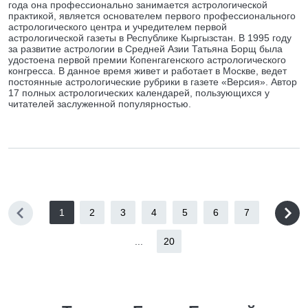
года она профессионально занимается астрологической
практикой, является основателем первого профессионального
астрологического центра и учредителем первой
астрологической газеты в Республике Кыргызстан. В 1995 году
за развитие астрологии в Средней Азии Татьяна Борщ была
удостоена первой премии Копенгагенского астрологического
конгресса. В данное время живет и работает в Москве, ведет
постоянные астрологические рубрики в газете «Версия». Автор
17 полных астрологических календарей, пользующихся у
читателей заслуженной популярностью.
1
2
3
4
5
6
7
...
20