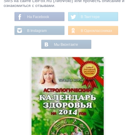
SMS на сайте LibFox.Ru (ЛибФокс) или прочесть описание и
ознакомиться с отзывами.
На Facebook
В Твиттере
В Instagram
В Одноклассниках
Мы Вконтакте