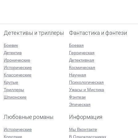
Детективы и триллеры
Фантастика и фэнтези
Боевик
Боевая
Детектив
Героическая
Иронические
Детективная
Исторические
Космическая
Классические
Научная
Крутые
Психологическая
Триллеры
Ужасы и Мистика
Шпионские
Фэнтези
Эпическая
Любовные романы
Информация
Исторические
Мы Вконтакте
Короткие
В Одноклассниках