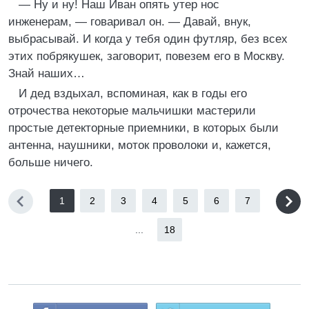
— Ну и ну! Наш Иван опять утер нос
инженерам, — говаривал он. — Давай, внук,
выбрасывай. И когда у тебя один футляр, без всех
этих побрякушек, заговорит, повезем его в Москву.
Знай наших…
И дед вздыхал, вспоминая, как в годы его
отрочества некоторые мальчишки мастерили
простые детекторные приемники, в которых были
антенна, наушники, моток проволоки и, кажется,
больше ничего.
1
2
3
4
5
6
7
...
18