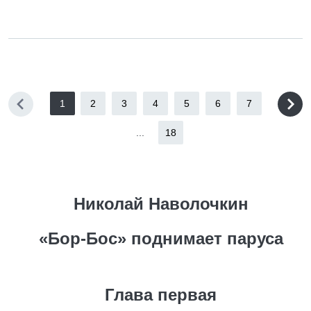
1
2
3
4
5
6
7
...
18
Николай Наволочкин
«Бор-Бос» поднимает паруса
Глава первая