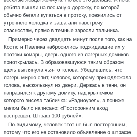
ребята вышли на песчаную дорожку, по которой
обычно бегали купаться в протоку, поежились от
утреннего холодка и зашагали навстречу
опасностям, прямо в темные заросли тальника.
Примерно через двадцать минут после того, как на
Костю и Павлика набросились поджидавшие их у
протоки комары, дверь одного из лагерных домиков
приоткрылась. В образовавшуюся таким образом
щель выглянула чья-то голова. Убедившись, что
лагерь мирно спит, человек, которому принадлежала
голова, выскользнул из двери. Держась в тени, он
направился к другому домику, над крылечком
которого висела табличка: «Радиоузел», а пониже
мелом было написано: «Посторонним вход
воспрещен. Штраф 100 рублей».
По-видимому, человек этот не был посторонним,
потому что его не остановило объявление о штрафе