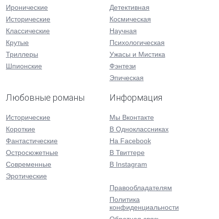
Иронические
Детективная
Исторические
Космическая
Классические
Научная
Крутые
Психологическая
Триллеры
Ужасы и Мистика
Шпионские
Фэнтези
Эпическая
Любовные романы
Информация
Исторические
Мы Вконтакте
Короткие
В Одноклассниках
Фантастические
На Facebook
Остросюжетные
В Твиттере
Современные
В Instagram
Эротические
Правообладателям
Политика
конфиденциальности