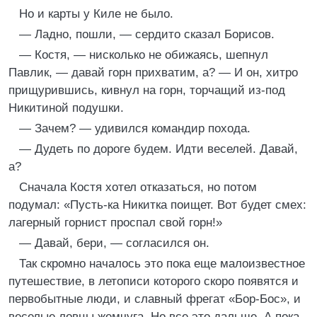
Но и карты у Киле не было.
— Ладно, пошли, — сердито сказал Борисов.
— Костя, — нисколько не обижаясь, шепнул
Павлик, — давай горн прихватим, а? — И он, хитро
прищурившись, кивнул на горн, торчащий из-под
Никитиной подушки.
— Зачем? — удивился командир похода.
— Дудеть по дороге будем. Идти веселей. Давай,
а?
Сначала Костя хотел отказаться, но потом
подумал: «Пусть-ка Никитка поищет. Вот будет смех:
лагерный горнист проспал свой горн!»
— Давай, бери, — согласился он.
Так скромно началось это пока еще малоизвестное
путешествие, в летописи которого скоро появятся и
первобытные люди, и славный фрегат «Бор-Бос», и
веселые ловцы жемчуга. Но все это дальше. А пока