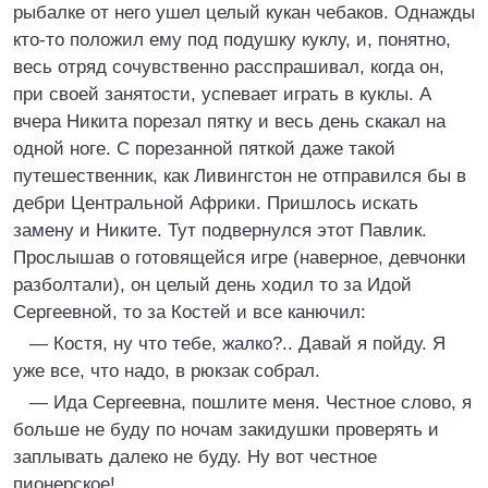
рыбалке от него ушел целый кукан чебаков. Однажды
кто-то положил ему под подушку куклу, и, понятно,
весь отряд сочувственно расспрашивал, когда он,
при своей занятости, успевает играть в куклы. А
вчера Никита порезал пятку и весь день скакал на
одной ноге. С порезанной пяткой даже такой
путешественник, как Ливингстон не отправился бы в
дебри Центральной Африки. Пришлось искать
замену и Никите. Тут подвернулся этот Павлик.
Прослышав о готовящейся игре (наверное, девчонки
разболтали), он целый день ходил то за Идой
Сергеевной, то за Костей и все канючил:
— Костя, ну что тебе, жалко?.. Давай я пойду. Я
уже все, что надо, в рюкзак собрал.
— Ида Сергеевна, пошлите меня. Честное слово, я
больше не буду по ночам закидушки проверять и
заплывать далеко не буду. Ну вот честное
пионерское!