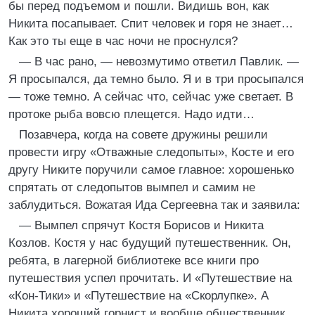
бы перед подъемом и пошли. Видишь вон, как
Никита посапывает. Спит человек и горя не знает…
Как это ты еще в час ночи не проснулся?
— В час рано, — невозмутимо ответил Павлик. —
Я просыпался, да темно было. Я и в три просыпался
— тоже темно. А сейчас что, сейчас уже светает. В
протоке рыба вовсю плещется. Надо идти…
Позавчера, когда на совете дружины решили
провести игру «Отважные следопыты», Косте и его
другу Никите поручили самое главное: хорошенько
спрятать от следопытов вымпел и самим не
заблудиться. Вожатая Ида Сергеевна так и заявила:
— Вымпел спрячут Костя Борисов и Никита
Козлов. Костя у нас будущий путешественник. Он,
ребята, в лагерной библиотеке все книги про
путешествия успел прочитать. И «Путешествие на
«Кон-Тики» и «Путешествие на «Скорлупке». А
Никита хороший горнист и вообще общественник.