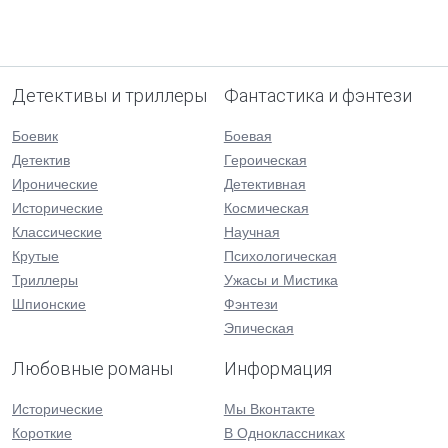
Детективы и триллеры
Фантастика и фэнтези
Боевик
Боевая
Детектив
Героическая
Иронические
Детективная
Исторические
Космическая
Классические
Научная
Крутые
Психологическая
Триллеры
Ужасы и Мистика
Шпионские
Фэнтези
Эпическая
Любовные романы
Информация
Исторические
Мы Вконтакте
Короткие
В Одноклассниках