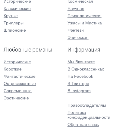
Исторические
Космическая
Классические
Научная
Крутые
Психологическая
Триллеры
Ужасы и Мистика
Шпионские
Фэнтези
Эпическая
Любовные романы
Информация
Исторические
Мы Вконтакте
Короткие
В Одноклассниках
Фантастические
На Facebook
Остросюжетные
В Твиттере
Современные
В Instagram
Эротические
Правообладателям
Политика
конфиденциальности
Обратная связь