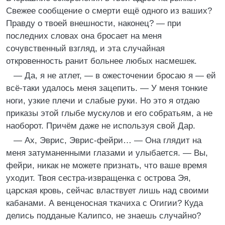
Свежее сообщение о смерти ещё одного из ваших?
Правду о твоей внешности, наконец? — при
последних словах она бросает на меня
сочувственный взгляд, и эта случайная
откровенность ранит больнее любых насмешек.
— Да, я не атлет, — в ожесточении бросаю я — ей
всё-таки удалось меня зацепить. — У меня тонкие
ноги, узкие плечи и слабые руки. Но это я отдаю
приказы этой глыбе мускулов и его собратьям, а не
наоборот. Причём даже не используя свой Дар.
— Ах, Эврис, Эврис-фейри… — Она глядит на
меня затуманенными глазами и улыбается. — Вы,
фейри, никак не можете признать, что ваше время
уходит. Твоя сестра-извращенка с острова Эя,
царская кровь, сейчас властвует лишь над своими
кабанами. А венценосная ткачиха с Огигии? Куда
делись подданые Калипсо, не знаешь случайно?