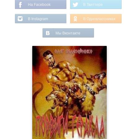
На Facebook
В Твиттере
В Instagram
В Одноклассниках
Мы Вконтакте