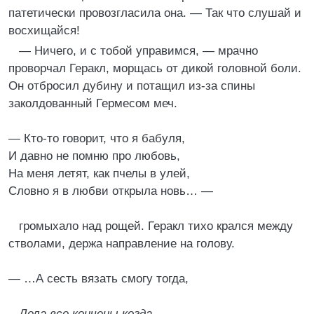
патетически провозгласила она. — Так что слушай и
восхищайся!
— Ничего, и с тобой управимся, — мрачно
проворчал Геракл, морщась от дикой головной боли.
Он отбросил дубину и потащил из-за спины
заколдованный Гермесом меч.
— Кто-то говорит, что я бабуля,
И давно не помню про любовь,
На меня летят, как пчелы в улей,
Словно я в любви открыла новь… —
громыхало над рощей. Геракл тихо крался между
стволами, держа направление на голову.
— …А сесть вязать смогу тогда,
Дела все кончены когда.