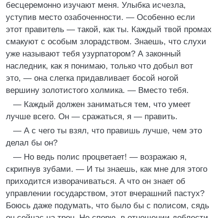
бесцеремонно изучают меня. Улыбка исчезла,
уступив место озабоченности. — Особенно если
этот правитель — такой, как ты. Каждый твой промах
смакуют с особым злорадством. Знаешь, что слухи
уже называют тебя узурпатором? А законный
наследник, как я понимаю, только что добыл вот
это, — она слегка придавливает босой ногой
вершину золотистого холмика. — Вместо тебя.
— Каждый должен заниматься тем, что умеет
лучше всего. Он — сражаться, я — править.
— А с чего ты взял, что правишь лучше, чем это
делал бы он?
— Но ведь полис процветает! — возражаю я,
скрипнув зубами. — И ты знаешь, как мне для этого
приходится изворачиваться. А что он знает об
управлении государством, этот вчерашний пастух?
Боюсь даже подумать, что было бы с полисом, сядь
он сейчас на трон. Не спорю, в отношении доблести