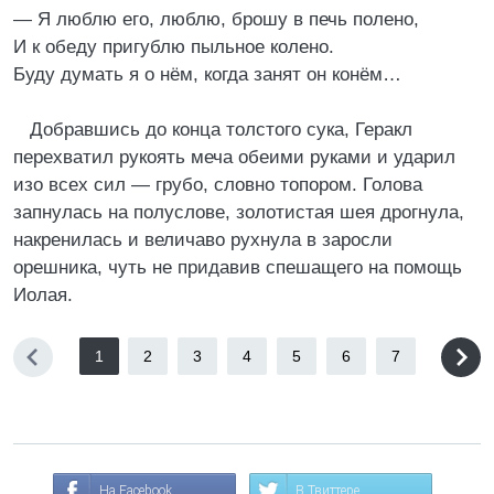
— Я люблю его, люблю, брошу в печь полено,
И к обеду пригублю пыльное колено.
Буду думать я о нём, когда занят он конём…
Добравшись до конца толстого сука, Геракл
перехватил рукоять меча обеими руками и ударил
изо всех сил — грубо, словно топором. Голова
запнулась на полуслове, золотистая шея дрогнула,
накренилась и величаво рухнула в заросли
орешника, чуть не придавив спешащего на помощь
Иолая.
1
2
3
4
5
6
7
На Facebook
В Твиттере