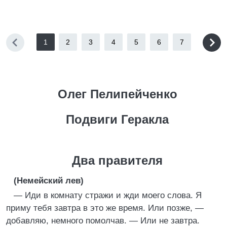
1
2
3
4
5
6
7
Олег Пелипейченко
Подвиги Геракла
Два правителя
(Немейский лев)
— Иди в комнату стражи и жди моего слова. Я
приму тебя завтра в это же время. Или позже, —
добавляю, немного помолчав. — Или не завтра.