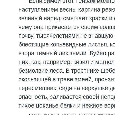
Если зимой этот пейзаж можно
наступлением весны картина резко
зеленый наряд, смягчает краски и
чему она прикасается своим волш
почву, тысячелетиями не знавшую
блестящие копьевидные листья, ко
взора темный лик земли. Буйно ра
них, как, например, кизил и магно
безмолвие леса. В тростнике щебе
скользящей в траве змеей, пронзи
пересмешник, сидя на верхушке д
опасность, заливается своей неп
тихое цоканье белки и нежное вор