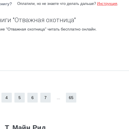
книгу?
Оплатили, но не знаете что делать дальше?
Инструкция
.
иги "Отважная охотница"
ие "Отважная охотница" читать бесплатно онлайн.
4
5
6
7
...
65
Т. Майн Рид