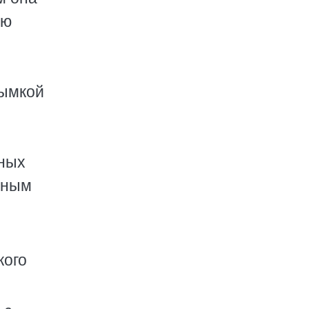
ую
дымкой
жных
сным
кого