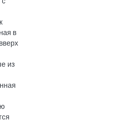
 с
к
ная в
 вверх
ые из
анная
ую
тся