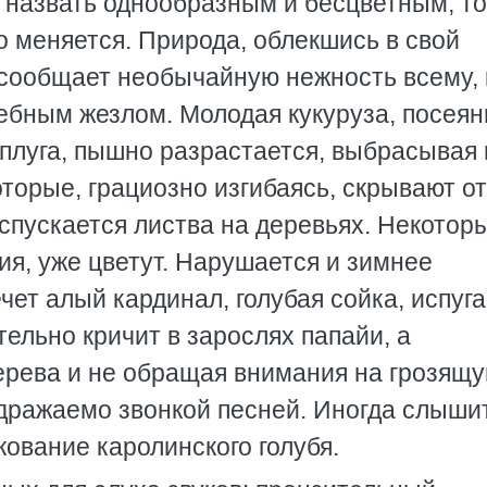
 назвать однообразным и бесцветным, то
 меняется. Природа, облекшись в свой
 сообщает необычайную нежность всему, 
ебным жезлом. Молодая кукуруза, посеян
 плуга, пышно разрастается, выбрасывая
торые, грациозно изгибаясь, скрывают от
спускается листва на деревьях. Некотор
лия, уже цветут. Нарушается и зимнее
чет алый кардинал, голубая сойка, испуг
тельно кричит в зарослях папайи, а
ерева и не обращая внимания на грозящ
одражаемо звонкой песней. Иногда слыши
кование каролинского голубя.