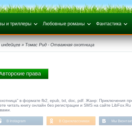
вы и триллеры
Любовные романы
Фантастика
 индейцев
» Томас Рид - Отважная охотница
Авторские права
хотница" в формате fb2, epub, txt, doc, pdf. Жанр: Приключения пр
ете читать книгу онлайн без регистрации и SMS на сайте LibFox.Ru
ывами.
В Instagram
В Одноклассниках
Мы Вконтак