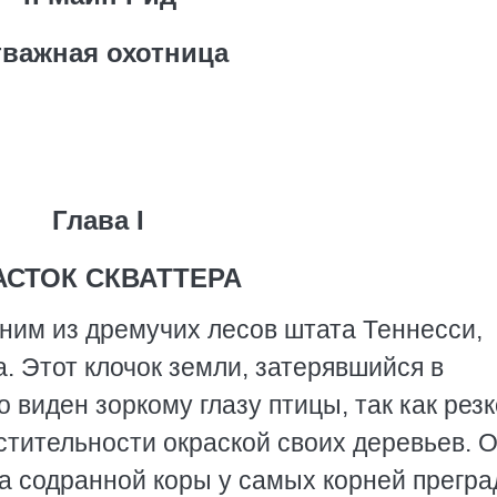
важная охотница
Глава I
АСТОК СКВАТТЕРА
дним из дремучих лесов штата Теннесси,
а. Этот клочок земли, затерявшийся в
 виден зоркому глазу птицы, так как резк
стительности окраской своих деревьев. 
ца содранной коры у самых корней прегр