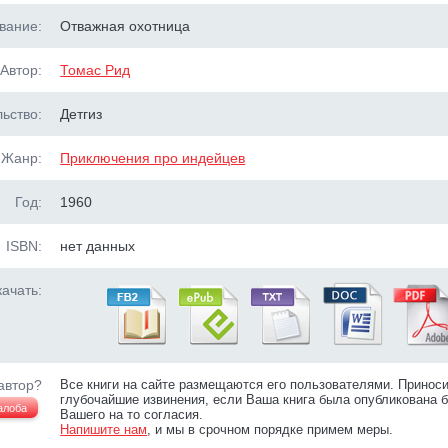
вание:
Отважная охотница
Автор:
Томас Рид
ьство:
Детгиз
Жанр:
Приключения про индейцев
Год:
1960
ISBN:
нет данных
ачать:
автор?
Все книги на сайте размещаются его пользователями. Принос
глубочайшие извинения, если Ваша книга была опубликована б
алоба
Вашего на то согласия.
Напишите нам
, и мы в срочном порядке примем меры.