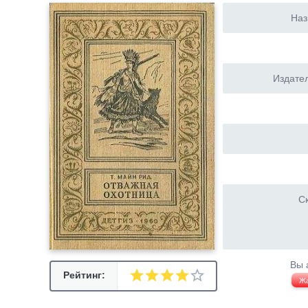
Наз
Издател
Ск
Вы 
Рейтинг:
Ж