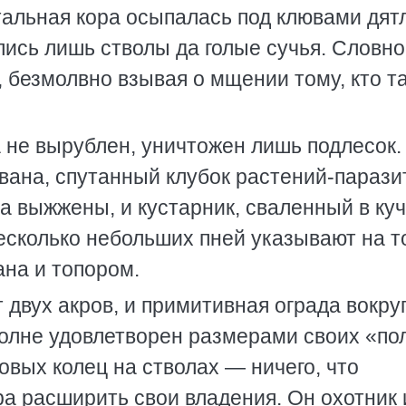
альная кора осыпалась под клювами дят
лись лишь стволы да голые сучья. Словно
, безмолвно взывая о мщении тому, кто т
а не вырублен, уничтожен лишь подлесок.
вана, спутанный клубок растений-парази
а выжжены, и кустарник, сваленный в куч
несколько небольших пней указывают на то
ана и топором.
 двух акров, и примитивная ограда вокруг
вполне удовлетворен размерами своих «по
овых колец на стволах — ничего, что
а расширить свои владения. Он охотник 