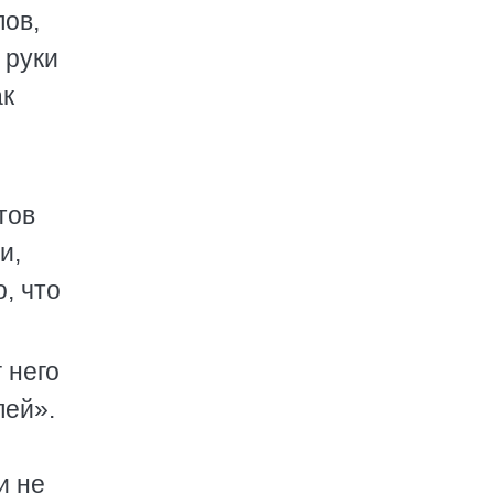
лов,
 руки
ак
тов
и,
, что
 него
лей».
и не