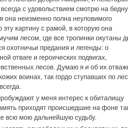
 всегда с удовольствием смотрю на бедн
ня она неизменно полна неуловимого
 эту картину с рамой, в которую она
мучим лесом, где все тропинки окутаны 
я охотничьи предания и легенды: о
ой отваге и героических подвигах,
вственных лесов. Думаю я и об их отва
кожих воинах, так гордо ступавших по ле
всегда.
пробуждают у меня интерес к обиталищу
память приходят происшедшие на фоне та
е всю мою дальнейшую судьбу.