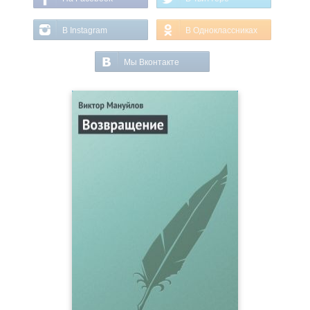
В Instagram
В Одноклассниках
Мы Вконтакте