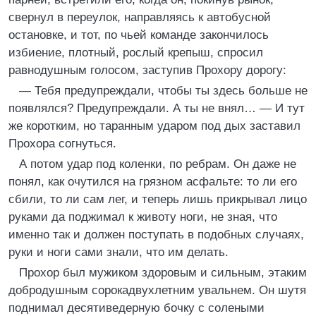
свернул в переулок, направляясь к автобусной
остановке, и тот, по чьей команде закончилось
избиение, плотный, рослый крепыш, спросил
равнодушным голосом, заступив Прохору дорогу:
— Тебя предупреждали, чтобы ты здесь больше не
появлялся? Предупреждали. А ты не внял… — И тут
же коротким, но таранным ударом под дых заставил
Прохора согнуться.
А потом удар под коленки, по ребрам. Он даже не
понял, как очутился на грязном асфальте: то ли его
сбили, то ли сам лег, и теперь лишь прикрывал лицо
руками да поджимал к животу ноги, не зная, что
именно так и должен поступать в подобных случаях,
руки и ноги сами знали, что им делать.
Прохор был мужиком здоровым и сильным, этаким
добродушным сорокадвухлетним увальнем. Он шутя
поднимал десятиведерную бочку с солеными