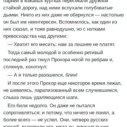
парней в кожаных куртках пересекали дружной
стайкой дорогу, над ними вспухали голубоватые
дымки. Никто из них даже не обернулся — настолько
он был им неинтересен. Вспомнилось, как один из
них сказал, и тоже равнодушно, но с нотками
превосходства над другими:
— Хватит его месить: нам за лишнее не платят.
Тогда самый молодой и особенно ретивый
последний раз ткнул Прохора ногой по ребрам и,
сплюнув, хохотнул:
— А я только разошелся, блин!
И после этого Прохор еще некоторое время лежал,
не шевелясь, парализованный всем случившимся,
слыша лишь удаляющиеся шаги.
Его били недолго. Он даже не пытался
сопротивляться: и потому, что ничего не понял, а
более всего — не успел. Они, четверо русских
парней, встретили его, когда он, покинув рынок,