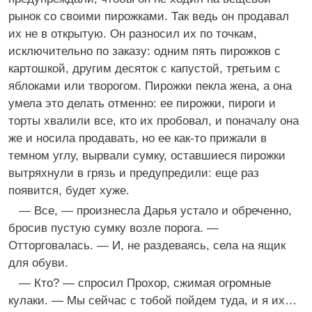
рынок со своими пирожками. Так ведь он продавал
их не в открытую. Он разносил их по точкам,
исключительно по заказу: одним пять пирожков с
картошкой, другим десяток с капустой, третьим с
яблоками или творогом. Пирожки пекла жена, а она
умела это делать отменно: ее пирожки, пироги и
торты хвалили все, кто их пробовал, и поначалу она
же и носила продавать, но ее как-то прижали в
темном углу, вырвали сумку, оставшиеся пирожки
вытряхнули в грязь и предупредили: еще раз
появится, будет хуже.
— Все, — произнесла Дарья устало и обреченно,
бросив пустую сумку возле порога. —
Отторговалась. — И, не раздеваясь, села на ящик
для обуви.
— Кто? — спросил Прохор, сжимая огромные
кулаки. — Мы сейчас с тобой пойдем туда, и я их…