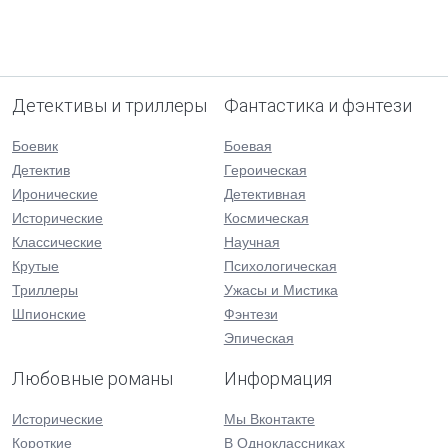
Детективы и триллеры
Фантастика и фэнтези
Боевик
Боевая
Детектив
Героическая
Иронические
Детективная
Исторические
Космическая
Классические
Научная
Крутые
Психологическая
Триллеры
Ужасы и Мистика
Шпионские
Фэнтези
Эпическая
Любовные романы
Информация
Исторические
Мы Вконтакте
Короткие
В Одноклассниках