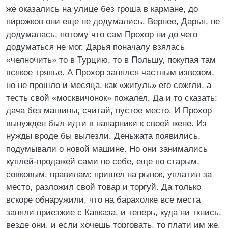
же оказались на улице без гроша в кармане, до
пирожков они еще не додумались. Вернее, Дарья, не
додумалась, потому что сам Прохор ни до чего
додуматься не мог. Дарья поначалу взялась
«челночить» то в Турцию, то в Польшу, покупая там
всякое тряпье. А Прохор занялся частным извозом,
но не прошло и месяца, как «жигуль» его сожгли, а
тесть свой «москвичонок» пожалел. Да и то сказать:
дача без машины, считай, пустое место. И Прохор
вынужден был идти в напарники к своей жене. Из
нужды вроде бы вылезли. Деньжата появились,
подумывали о новой машине. Но они занимались
куплей-продажей сами по себе, еще по старым,
совковым, правилам: пришел на рынок, уплатил за
место, разложил свой товар и торгуй. Да только
вскоре обнаружили, что на барахолке все места
заняли приезжие с Кавказа, и теперь, куда ни ткнись,
везде они, и если хочешь торговать, то плати им же,