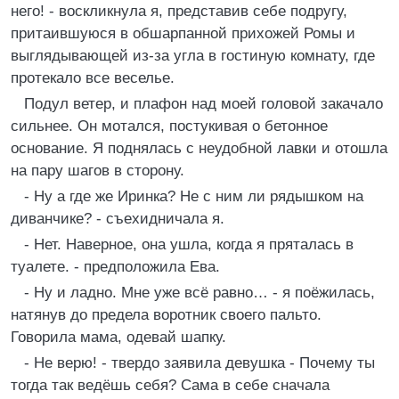
него! - воскликнула я, представив себе подругу,
притаившуюся в обшарпанной прихожей Ромы и
выглядывающей из-за угла в гостиную комнату, где
протекало все веселье.
Подул ветер, и плафон над моей головой закачало
сильнее. Он мотался, постукивая о бетонное
основание. Я поднялась с неудобной лавки и отошла
на пару шагов в сторону.
- Ну а где же Иринка? Не с ним ли рядышком на
диванчике? - съехидничала я.
- Нет. Наверное, она ушла, когда я пряталась в
туалете. - предположила Ева.
- Ну и ладно. Мне уже всё равно… - я поёжилась,
натянув до предела воротник своего пальто.
Говорила мама, одевай шапку.
- Не верю! - твердо заявила девушка - Почему ты
тогда так ведёшь себя? Сама в себе сначала