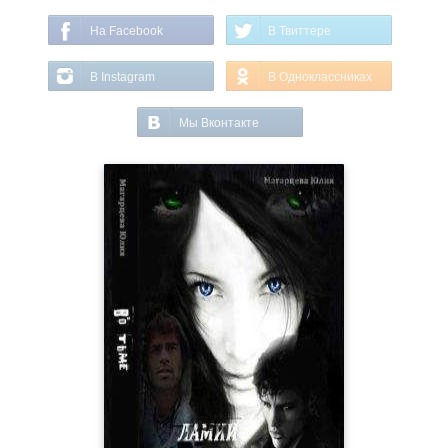
На Facebook
В Твиттере
В Instagram
В Одноклассниках
Мы Вконтакте