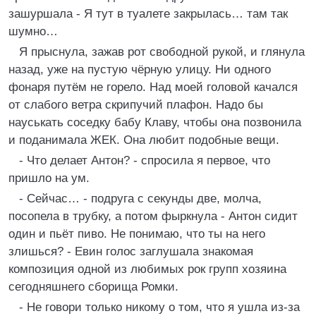
зашуршала - Я тут в туалете закрылась… там так
шумно…
Я прыснула, зажав рот свободной рукой, и глянула
назад, уже на пустую чёрную улицу. Ни одного
фонаря путём не горело. Над моей головой качался
от слабого ветра скрипучий плафон. Надо бы
науськать соседку бабу Клаву, чтобы она позвонила
и поданимала ЖЕК. Она любит подобные вещи.
- Что делает Антон? - спросила я первое, что
пришло на ум.
- Сейчас… - подруга с секунды две, молча,
посопела в трубку, а потом фыркнула - Антон сидит
один и пьёт пиво. Не понимаю, что ты на него
злишься? - Евин голос заглушала знакомая
композиция одной из любимых рок групп хозяина
сегодняшнего сборища Ромки.
- Не говори только никому о том, что я ушла из-за