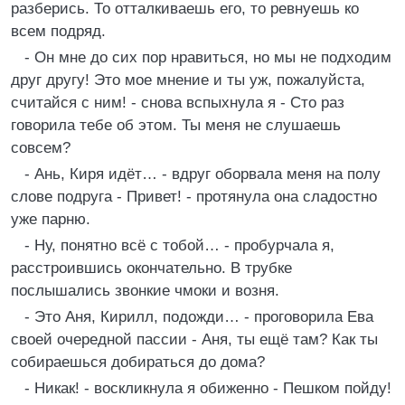
разберись. То отталкиваешь его, то ревнуешь ко
всем подряд.
- Он мне до сих пор нравиться, но мы не подходим
друг другу! Это мое мнение и ты уж, пожалуйста,
считайся с ним! - снова вспыхнула я - Сто раз
говорила тебе об этом. Ты меня не слушаешь
совсем?
- Ань, Киря идёт… - вдруг оборвала меня на полу
слове подруга - Привет! - протянула она сладостно
уже парню.
- Ну, понятно всё с тобой… - пробурчала я,
расстроившись окончательно. В трубке
послышались звонкие чмоки и возня.
- Это Аня, Кирилл, подожди… - проговорила Ева
своей очередной пассии - Аня, ты ещё там? Как ты
собираешься добираться до дома?
- Никак! - воскликнула я обиженно - Пешком пойду!