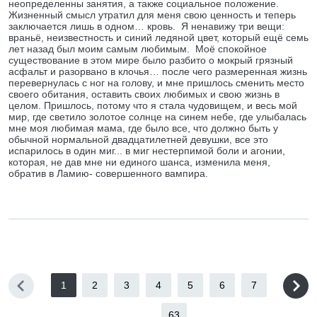
неопределенны занятия, а также социальное положение.
Жизненный смысл утратил для меня свою ценность и теперь
заключается лишь в одном… кровь. Я ненавижу три вещи:
враньё, неизвестность и синий ледяной цвет, который ещё семь
лет назад был моим самым любимым. Моё спокойное
существование в этом мире было разбито о мокрый грязный
асфальт и разорвано в клочья… после чего размеренная жизнь
перевернулась с ног на голову, и мне пришлось сменить место
своего обитания, оставить своих любимых и свою жизнь в
целом. Пришлось, потому что я стала чудовищем, и весь мой
мир, где светило золотое солнце на синем небе, где улыбалась
мне моя любимая мама, где было все, что должно быть у
обычной нормальной двадцатилетней девушки, все это
испарилось в один миг... в миг нестерпимой боли и агонии,
которая, не дав мне ни единого шанса, изменила меня,
обратив в Ламию- совершенного вампира.
1
2
3
4
5
6
7
...
63