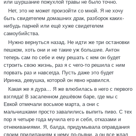
или шуршание пожухлой травы не было точно.
Нет, это не может произойти со мной. Я не хочу
быть свидетелем домашних драк, разборок каких-
нибудь парней или ещё хуже свидетелем
самоубийства.
Нужно вернуться назад. Не идти же три остановки
пешком, хоть они и не такие уж большие. Антон
теперь сам по себе и ему решать с кем он будет
строить свою жизнь, раз я с чего-то решила с ним
порвать раз и навсегда. Пусть даже это будет
Иринка, девушка, которой он явно нравился.
Какая же я дура… Я же влюбилась в него с первого
взгляда! В засаленном дешёвом баре, где мы с
Евкой отмечали восьмое марта, а они с
мальчишками просто завалились выпить пиво. С тех
пор я четыре года мучила его и себя, отказами и
отнекиваниями. Я, балда, придумывала оправдания
своим прилипаниям к нему по-пьяни, а он все ждал