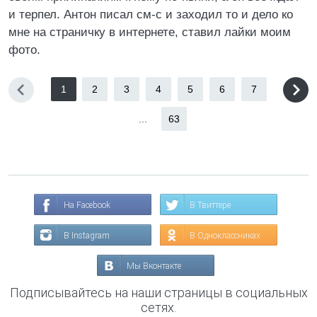
и терпел. Антон писал см-с и заходил то и дело ко
мне на страничку в интернете, ставил лайки моим
фото.
1
2
3
4
5
6
7
...
63
На Facebook
В Твиттере
В Instagram
В Одноклассниках
Мы Вконтакте
Подписывайтесь на наши страницы в социальных
сетях.