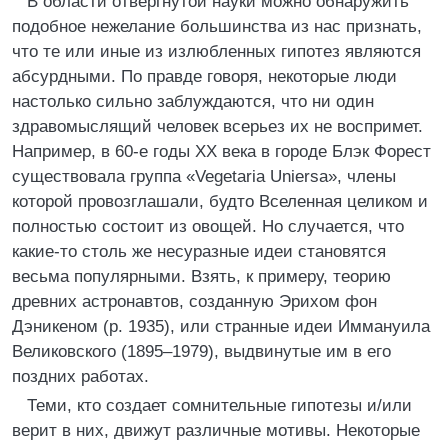
В области отвергнутой науки можно обнаружить
подобное нежелание большинства из нас признать,
что те или иные из излюбленных гипотез являются
абсурдными. По правде говоря, некоторые люди
настолько сильно заблуждаются, что ни один
здравомыслящий человек всерьез их не воспримет.
Например, в 60-е годы XX века в городе Блэк Форест
существовала группа «Vegetaria Uniersa», члены
которой провозглашали, будто Вселенная целиком и
полностью состоит из овощей. Но случается, что
какие-то столь же несуразные идеи становятся
весьма популярными. Взять, к примеру, теорию
древних астронавтов, созданную Эрихом фон
Дэникеном (р. 1935), или странные идеи Иммануила
Великовского (1895–1979), выдвинутые им в его
поздних работах.
Теми, кто создает сомнительные гипотезы и/или
верит в них, движут различные мотивы. Некоторые