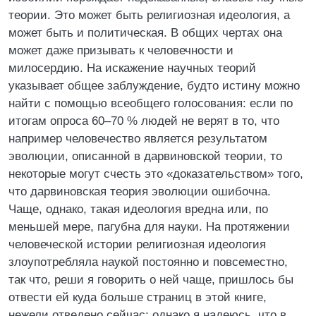
теории. Это может быть религиозная идеология, а
может быть и политическая. В общих чертах она
может даже призывать к человечности и
милосердию. На искажение научных теорий
указывает общее заблуждение, будто истину можно
найти с помощью всеобщего голосования: если по
итогам опроса 60–70 % людей не верят в то, что
например человечество является результатом
эволюции, описанной в дарвиновской теории, то
некоторые могут счесть это «доказательством» того,
что дарвиновская теория эволюции ошибочна.
Чаще, однако, такая идеология вредна или, по
меньшей мере, пагубна для науки. На протяжении
человеческой истории религиозная идеология
злоупотребляла наукой постоянно и повсеместно,
так что, реши я говорить о ней чаще, пришлось бы
отвести ей куда больше страниц в этой книге,
нежели отведено сейчас; однако я надеюсь, что в