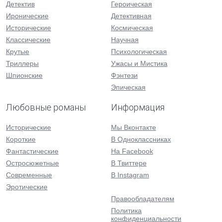
Детектив
Героическая
Иронические
Детективная
Исторические
Космическая
Классические
Научная
Крутые
Психологическая
Триллеры
Ужасы и Мистика
Шпионские
Фэнтези
Эпическая
Любовные романы
Информация
Исторические
Мы Вконтакте
Короткие
В Одноклассниках
Фантастические
На Facebook
Остросюжетные
В Твиттере
Современные
В Instagram
Эротические
Правообладателям
Политика
конфиденциальности