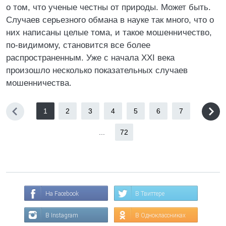
о том, что ученые честны от природы. Может быть.
Случаев серьезного обмана в науке так много, что о
них написаны целые тома, и такое мошенничество,
по-видимому, становится все более
распространенным. Уже с начала XXI века
произошло несколько показательных случаев
мошенничества.
1
2
3
4
5
6
7
...
72
На Facebook
В Твиттере
В Instagram
В Одноклассниках