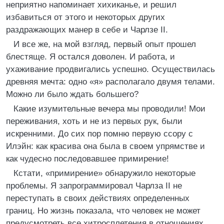
неприятно напоминает хихиканье, и решил
избавиться от этого и некоторых других
раздражающих манер в себе и Чарлзе II.
И все же, на мой взгляд, первый опыт прошел
блестяще. Я остался доволен. И работа, и
ухаживание продвигались успешно. Осуществилась
древняя мечта: одно «я» располагало двумя телами.
Можно ли было ждать большего?
Какие изумительные вечера мы проводили! Мои
переживания, хоть и не из первых рук, были
искренними. До сих пор помню первую ссору с
Илэйн: как красива она была в своем упрямстве и
как чудесно последовавшее примирение!
Кстати, «примирение» обнаружило некоторые
проблемы. Я запрограммировал Чарлза II не
переступать в своих действиях определенных
границ. Но жизнь показала, что человек не может
предусмотреть все хитросплетения в отношениях