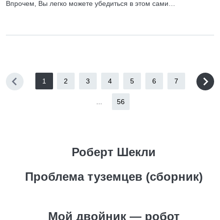
Впрочем, Вы легко можете убедиться в этом сами…
1
2
3
4
5
6
7
...
56
Роберт Шекли
Проблема туземцев (сборник)
Мой двойник — робот