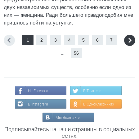
двух независимых существ, особенно если одно из
них — женщина. Ради большего правдоподобия мне
пришлось пойти на уступки.
1
2
3
4
5
6
7
...
56
На Facebook
В Твиттере
В Instagram
В Одноклассниках
Мы Вконтакте
Подписывайтесь на наши страницы в социальных
сетях.