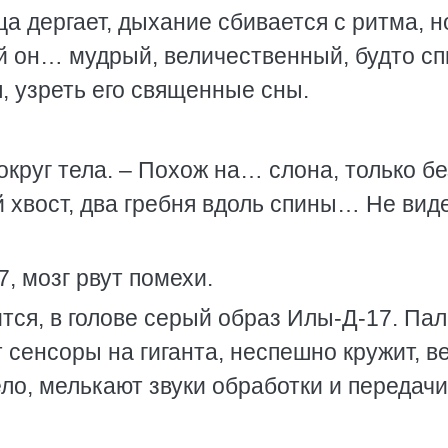
а дергает, дыхание сбивается с ритма, н
й он… мудрый, величественный, будто сп
я, узреть его священные сны.
округ тела. – Похож на… слона, только бе
хвост, два гребня вдоль спины… Не вид
7, мозг рвут помехи.
тся, в голове серый образ Илы-Д-17. Па
 сенсоры на гиганта, неспешно кружит, в
ло, мелькают звуки обработки и передачи