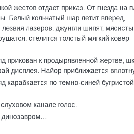
ой жестов отдает приказ. От гнезда на п
вы. Белый кольчатый шар летит вперед,
лезвия лазеров, джунгли шипят, мясисты
ушатся, стелится толстый мягкий ковер
ляд прикован к продырявленной жертве, ш
рай дисплея. Найор приближается вплот
ляд карабкается по темно-синей бугристой
 слуховом канале голос.
с динозавром…