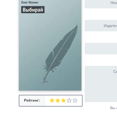
Наз
Издател
Ск
Рейтинг:
Вы 