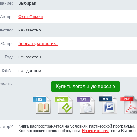
вание:
Выбирай
Автор:
Олег Фомин
ьство:
неизвестно
Жанр:
Боевая фантастика
Год:
неизвестен
ISBN:
нет данных
ачать:
Купить легальную версию
автор?
Книга распространяется на условиях партнёрской программы.
Все авторские права соблюдены.
Напишите нам
, если Вы не с