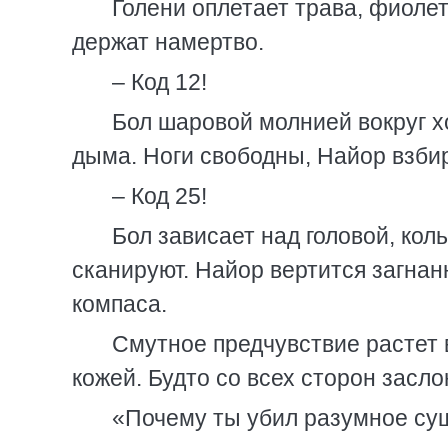
Голени оплетает трава, фиоле
держат намертво.
– Код 12!
Бол шаровой молнией вокруг х
дыма. Ноги свободны, Найор взбир
– Код 25!
Бол зависает над головой, кол
сканируют. Найор вертится загнан
компаса.
Смутное предчувствие растет 
кожей. Будто со всех сторон засл
«Почему ты убил разумное сущ