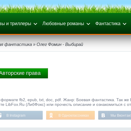
вы и триллеры
Любовные романы
Фантастика
ая фантастика
» Олег Фомин - Выбирай
Авторские права
формате fb2, epub, txt, doc, pdf. Жанр: Боевая фантастика. Так же
те LibFox.Ru (ЛибФокс) или прочесть описание и ознакомиться с о
В Instagram
В Одноклассниках
Мы Вконтак