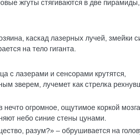
товые жгуты стягиваются в две пирамиды,
озяина, каскад лазерных лучей, змейки с
ается на тело гиганта.
ьца с лазерами и сенсорами крутятся,
ным зверем, лучемет как стрелка рехнув
в нечто огромное, ощутимое коркой мозга
оняют небо синие стены цунами.
ество, разум?» – обрушивается на голов