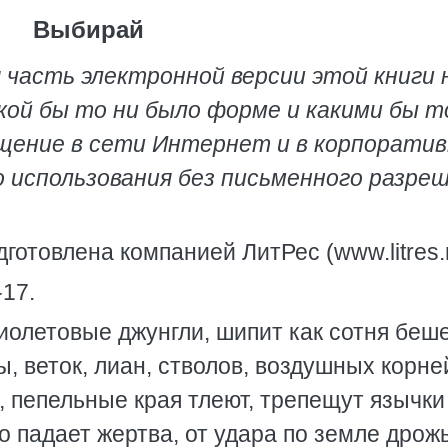
Выбирай
 часть электронной версии этой книги 
кой бы то ни было форме и какими бы т
ещение в сети Интернет и в корпорати
о использования без письменного разре
готовлена компанией ЛитРес (www.litres.
-17.
иолетовые джунгли, шипит как сотня беш
, веток, лиан, стволов, воздушных корне
, пепельные края тлеют, трепещут язычки
о падает жертва, от удара по земле дрожь