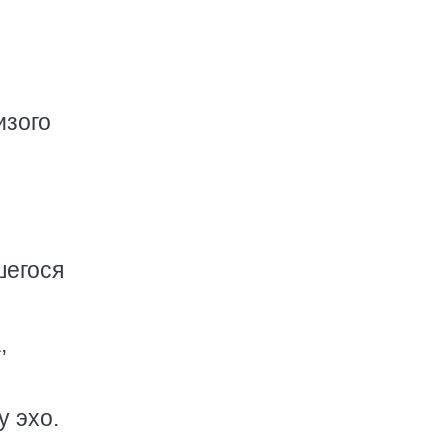
изого
шегося
,
у эхо.