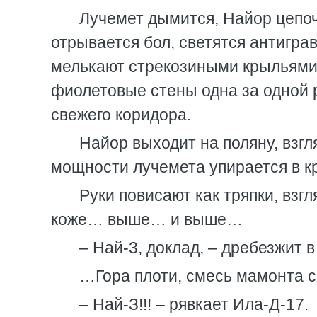
Лучемет дымится, Найор цепочк
отрывается бол, светятся антигра
мелькают стрекозиными крыльями 
фиолетовые стены одна за одной р
свежего коридора.
Найор выходит на поляну, взг
мощности лучемета упирается в к
Руки повисают как тряпки, взг
коже… выше… и выше…
– Най-3, доклад, – дребезжит в
…Гора плоти, смесь мамонта 
– Най-З!!! – рявкает Ила-Д-17.