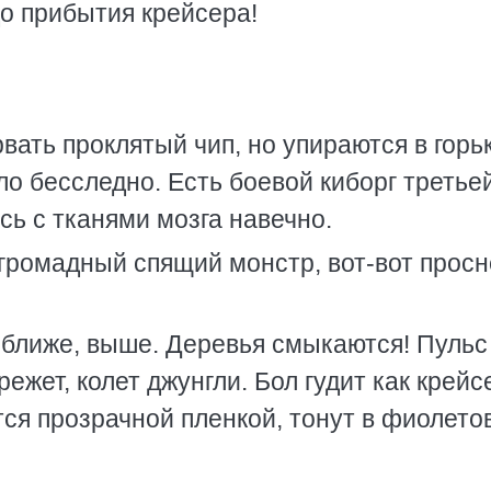
до прибытия крейсера!
рвать проклятый чип, но упираются в горь
о бесследно. Есть боевой киборг третье
ь с тканями мозга навечно.
 громадный спящий монстр, вот-вот просн
 ближе, выше. Деревья смыкаются! Пульс
режет, колет джунгли. Бол гудит как крейс
тся прозрачной пленкой, тонут в фиолето