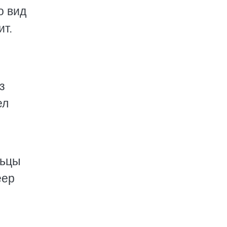
о вид
ит.
з
ел
льцы
еер