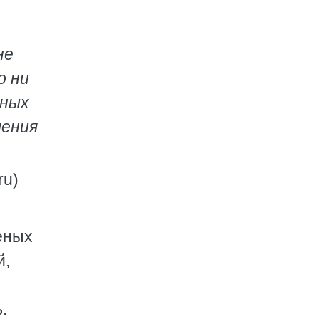
не
о ни
вных
шения
ru)
еных
й,
.