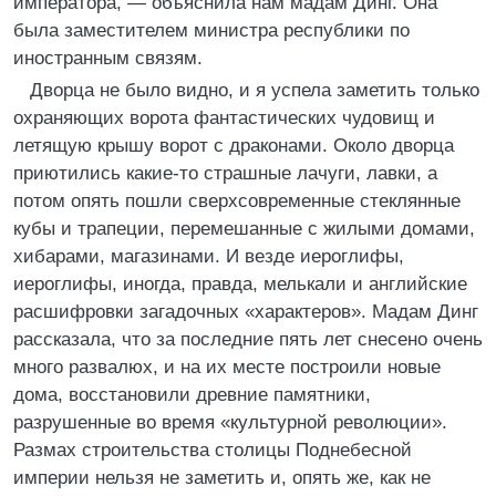
императора, — объяснила нам мадам Динг. Она
была заместителем министра республики по
иностранным связям.
Дворца не было видно, и я успела заметить только
охраняющих ворота фантастических чудовищ и
летящую крышу ворот с драконами. Около дворца
приютились какие‑то страшные лачуги, лавки, а
потом опять пошли сверхсовременные стеклянные
кубы и трапеции, перемешанные с жилыми домами,
хибарами, магазинами. И везде иероглифы,
иероглифы, иногда, правда, мелькали и английские
расшифровки загадочных «характеров». Мадам Динг
рассказала, что за последние пять лет снесено очень
много развалюх, и на их месте построили новые
дома, восстановили древние памятники,
разрушенные во время «культурной революции».
Размах строительства столицы Поднебесной
империи нельзя не заметить и, опять же, как не