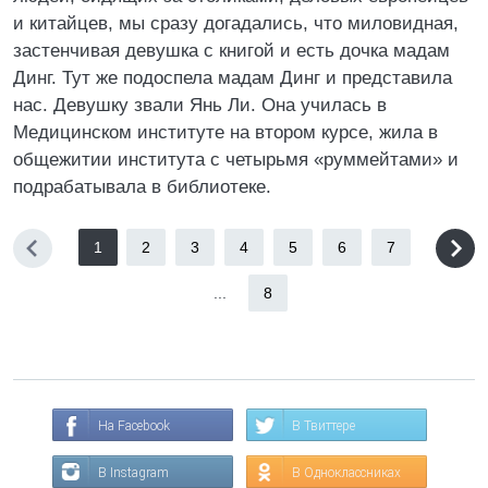
и китайцев, мы сразу догадались, что миловидная,
застенчивая девушка с книгой и есть дочка мадам
Динг. Тут же подоспела мадам Динг и представила
нас. Девушку звали Янь Ли. Она училась в
Медицинском институте на втором курсе, жила в
общежитии института с четырьмя «руммейтами» и
подрабатывала в библиотеке.
1
2
3
4
5
6
7
...
8
На Facebook
В Твиттере
В Instagram
В Одноклассниках