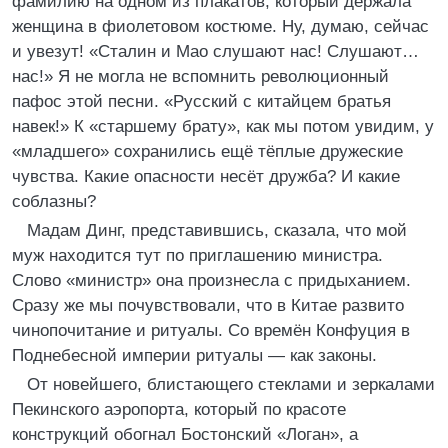
фамилию на одном из плакатов, который держала
женщина в фиолетовом костюме. Ну, думаю, сейчас
и увезут! «Сталин и Мао слушают нас! Слушают…
нас!» Я не могла не вспомнить революционный
пафос этой песни. «Русский с китайцем братья
навек!» К «старшему брату», как мы потом увидим, у
«младшего» сохранились ещё тёплые дружеские
чувства. Какие опасности несёт дружба? И какие
соблазны?
Мадам Динг, представившись, сказала, что мой
муж находится тут по приглашению министра.
Слово «министр» она произнесла с придыханием.
Сразу же мы почувствовали, что в Китае развито
чинопочитание и ритуалы. Со времён Конфуция в
Поднебесной империи ритуалы — как законы.
От новейшего, блистающего стеклами и зеркалами
Пекинского аэропорта, который по красоте
конструкций обогнал Бостонский «Логан», а