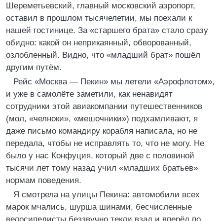
Шереметьевский, главный московский аэропорт,
оставил в прошлом тысячелетии, мы поехали к
нашей гостинице. За «старшего брата» стало сразу
обидно: какой он неприкаянный, обворованный,
озлобленный. Видно, что «младший брат» пошёл
другим путём.
Рейс «Москва — Пекин» мы летели «Аэрофлотом»,
и уже в самолёте заметили, как ненавидят
сотрудники этой авиакомпании путешественников
(мол, «челноки», «мешочники») подхамливают, я
даже письмо командиру корабля написала, но не
передала, чтобы не исправлять то, что не могу. Не
было у нас Конфуция, который две с половиной
тысячи лет тому назад учил «младших братьев»
нормам поведения.
Я смотрела на улицы Пекина: автомобили всех
марок мчались, шурша шинами, бесчисленные
велосипедисты беззвучно текли взад и вперёд по