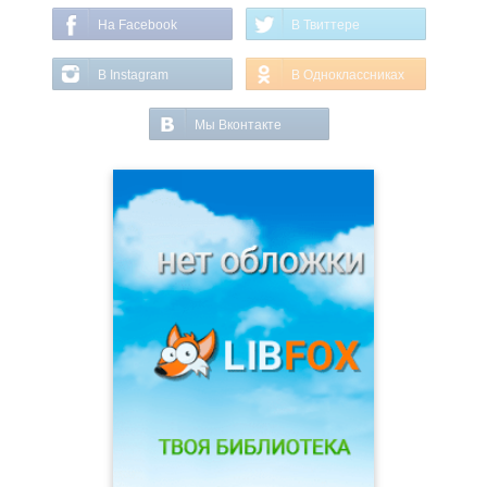
На Facebook
В Твиттере
В Instagram
В Одноклассниках
Мы Вконтакте