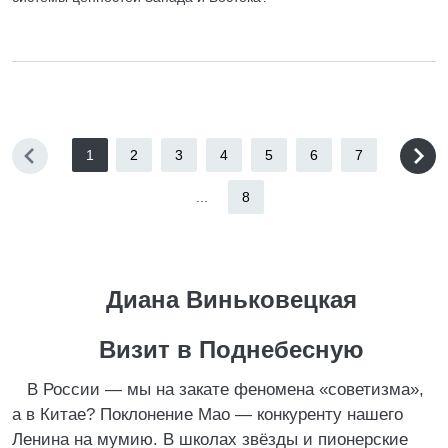
1
2
3
4
5
6
7
...
8
Диана Виньковецкая
Визит в Поднебесную
В России — мы на закате феномена «советизма»,
а в Китае? Поклонение Мао — конкуренту нашего
Ленина на мумию. В школах звёзды и пионерские