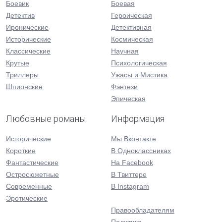
Боевик
Боевая
Детектив
Героическая
Иронические
Детективная
Исторические
Космическая
Классические
Научная
Крутые
Психологическая
Триллеры
Ужасы и Мистика
Шпионские
Фэнтези
Эпическая
Любовные романы
Информация
Исторические
Мы Вконтакте
Короткие
В Одноклассниках
Фантастические
На Facebook
Остросюжетные
В Твиттере
Современные
В Instagram
Эротические
Правообладателям