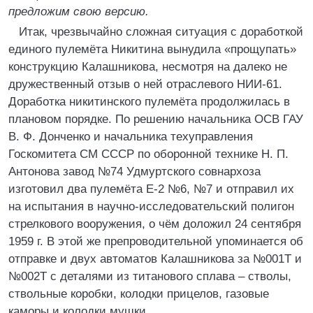
предложим свою версию.
Итак, чрезвычайно сложная ситуация с доработкой
единого пулемёта Никитина вынудила «прощупать»
конструкцию Калашникова, несмотря на далеко не
дружественный отзыв о ней отраслевого НИИ-61.
Доработка никитинского пулемёта продолжилась в
плановом порядке. По решению начальника ОСВ ГАУ
В. Ф. Донченко и начальника техуправления
Госкомитета СМ СССР по оборонной технике Н. П.
Антонова завод №74 Удмуртского совнархоза
изготовил два пулемёта Е-2 №6, №7 и отправил их
на испытания в научно-исследовательский полигон
стрелкового вооружения, о чём доложил 24 сентября
1959 г. В этой же препроводительной упоминается об
отправке и двух автоматов Калашникова за №001Т и
№002Т с деталями из титанового сплава – стволы,
ствольные коробки, колодки прицелов, газовые
каморы и колодки мушки.