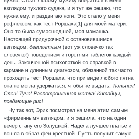
нужна. Стоит любому мужику впериться в меня
взглядом тухлого судака, и я тут же решаю, что
нужна ему, и раздвигаю ноги. Это стало у меня
рефлексом, как тест Роршаха[1] для моей матери.
Она-то была сумасшедшей, моя мамашка.
Настоящей придурочной с остановившимся
взглядом,
девиантным
(вот уж словечко так
словечко!) поведением и горстями таблеток каждый
день. Законченной психопаткой со справкой в
кармане и длинным диагнозом, обязанной так часто
проходить тест Роршаха, что при виде любого пятна
она не могла удержаться, чтобы не выдать:
Тюльпан!
Слон! Туча! Распотрошенная матка! Китайцы,
поедающие рис!
Ну так вот, Эрик посмотрел на меня этим самым
«фирменным» взглядом, и я решила, что на один
вечер стану его Золушкой. Надела лучшее платье и
вошла в образ феи-крестной. Пусть получит самую