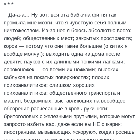
* * *
Да-а-а… Ну вот: вся эта бабкина фигня так
промыла мне мозги, что я чувствую себя полным
ничтожеством. Из-за нее я боюсь абсолютно всего:
людей; общественных мест; закрытых пространств;
коров — потому что они такие большие (о китах я
вообще молчу!); выходить одна из дома после
девяти; пауков с их длинными тонкими лапками;
сороконожек — со всеми их ножками; высоких
каблуков на покатых поверхностях; плохих
психоаналитиков; слишком хороших
психоаналитиков; общественного транспорта и
машин; бездомных, выставляющих на всеобщее
обозрение расчесанные в кровь руки-ноги;
бритоголовых с железными прутьями, которые могут
запросто избить вас, даже если вы НЕ очкарик;
иностранцев, вызывающих «скорую», когда просишь
дать прикурить; громыханья; ночного скрипа