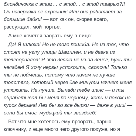
блондиночка с этим… с этой… с этой тварью?!!
Он наверняка ее охранник! Или она работает за
большие бабки!
— вот как он, скорее всего,
рассуждал, мой портье.
А мне хочется заорать ему в лицо:
Да! Я шлюха! Но не того пошиба. Не из тех, что
стоят на углу улицы Шамплен, и не девка из
телесериалов! Я это делаю не из-за денег, будь ты
неладен! Я хочу нервы успокоить, сволочь! Только
ты не поймешь, потому что ничем не лучше
толстяка, который через две минуты начнет меня
утюжить. Не лучше. Выпади тебе шанс — и ты
обрабатывал бы меня по-черному, хоть и похож на
кусок дерьма! Лез бы во все дырки — даже в уши!
—
если бы смог, мудацкий ты звездоеб!
Вот что мне хотелось ему проорать, парню-
ключнику, и еще много чего другого похуже, но я