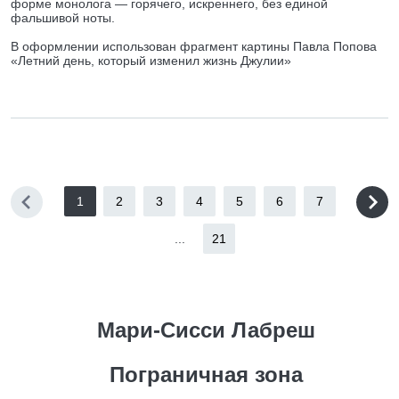
форме монолога — горячего, искреннего, без единой
фальшивой ноты.
В оформлении использован фрагмент картины Павла Попова
«Летний день, который изменил жизнь Джулии»
1
2
3
4
5
6
7
...
21
Мари-Сисси Лабреш
Пограничная зона