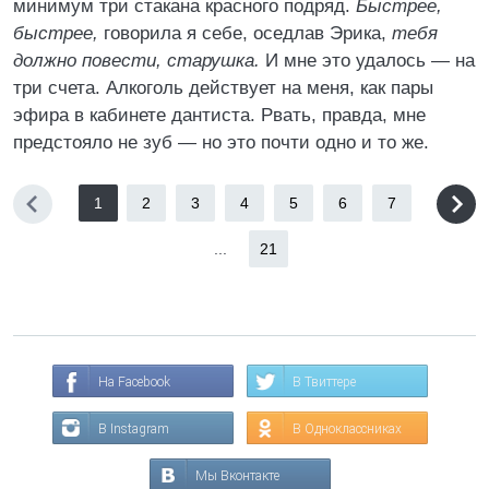
минимум три стакана красного подряд.
Быстрее,
быстрее,
говорила я себе, оседлав Эрика,
тебя
должно повести, старушка.
И мне это удалось — на
три счета. Алкоголь действует на меня, как пары
эфира в кабинете дантиста. Рвать, правда, мне
предстояло не зуб — но это почти одно и то же.
1
2
3
4
5
6
7
...
21
На Facebook
В Твиттере
В Instagram
В Одноклассниках
Мы Вконтакте