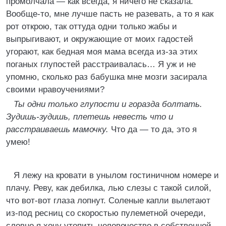
промолчала — как всегда, я ничего не сказала.
Вообще-то, мне лучше пасть не разевать, а то я как
рот открою, так оттуда одни только жабы и
выпрыгивают, и окружающие от моих гадостей
угорают, как бедная моя мама всегда из-за этих
поганых глупостей расстраивалась… Я уж и не
упомню, сколько раз бабушка мне мозги засирала
своими нравоучениями?
Ты одни только глупости и горазда болтать.
Зудишь-зудишь, плетешь невесть что и
расстраиваешь мамочку.
Что да — то да, это я
умею!
Я лежу на кровати в унылом гостиничном номере и
плачу. Реву, как дебилка, лью слезы с такой силой,
что вот-вот глаза лопнут. Соленые капли вылетают
из-под ресниц со скоростью пулеметной очереди,
словно я хочу утопить человечество в собственной