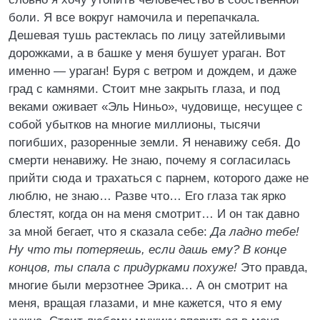
боли. Я все вокруг намочила и перепачкала.
Дешевая тушь растеклась по лицу затейливыми
дорожками, а в башке у меня бушует ураган. Вот
именно — ураган! Буря с ветром и дождем, и даже
град с камнями. Стоит мне закрыть глаза, и под
веками оживает «Эль Ниньо», чудовище, несущее с
собой убытков на многие миллионы, тысячи
погибших, разоренные земли. Я ненавижу себя. До
смерти ненавижу. Не знаю, почему я согласилась
прийти сюда и трахаться с парнем, которого даже не
люблю, не знаю… Разве что… Его глаза так ярко
блестят, когда он на меня смотрит… И он так давно
за мной бегает, что я сказала себе:
Да ладно тебе!
Ну что ты потеряешь, если дашь ему? В конце
концов, ты спала с придурками похуже!
Это правда,
многие были мерзотнее Эрика… А он смотрит на
меня, вращая глазами, и мне кажется, что я ему