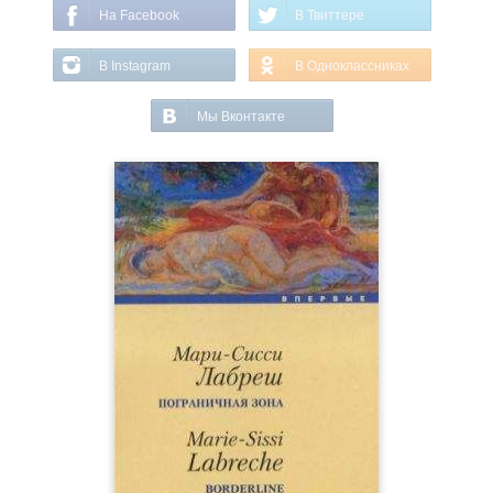
На Facebook
В Твиттере
В Instagram
В Одноклассниках
Мы Вконтакте