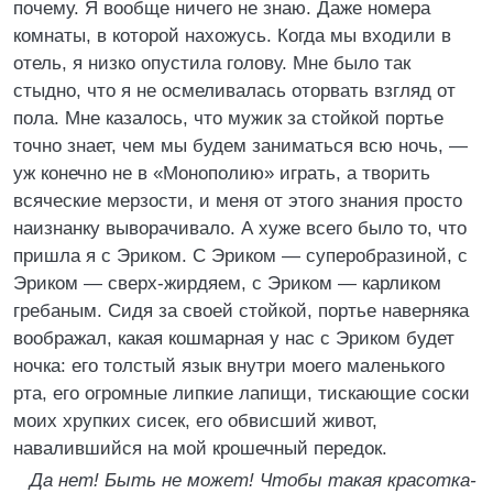
почему. Я вообще ничего не знаю. Даже номера
комнаты, в которой нахожусь. Когда мы входили в
отель, я низко опустила голову. Мне было так
стыдно, что я не осмеливалась оторвать взгляд от
пола. Мне казалось, что мужик за стойкой портье
точно знает, чем мы будем заниматься всю ночь, —
уж конечно не в «Монополию» играть, а творить
всяческие мерзости, и меня от этого знания просто
наизнанку выворачивало. А хуже всего было то, что
пришла я с Эриком. С Эриком — суперобразиной, с
Эриком — сверх-жирдяем, с Эриком — карликом
гребаным. Сидя за своей стойкой, портье наверняка
воображал, какая кошмарная у нас с Эриком будет
ночка: его толстый язык внутри моего маленького
рта, его огромные липкие лапищи, тискающие соски
моих хрупких сисек, его обвисший живот,
навалившийся на мой крошечный передок.
Да нет! Быть не может! Чтобы такая красотка-