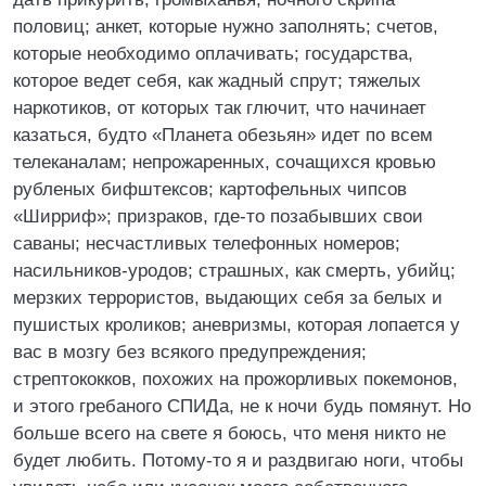
половиц; анкет, которые нужно заполнять; счетов,
которые необходимо оплачивать; государства,
которое ведет себя, как жадный спрут; тяжелых
наркотиков, от которых так глючит, что начинает
казаться, будто «Планета обезьян» идет по всем
телеканалам; непрожаренных, сочащихся кровью
рубленых бифштексов; картофельных чипсов
«Ширриф»; призраков, где-то позабывших свои
саваны; несчастливых телефонных номеров;
насильников-уродов; страшных, как смерть, убийц;
мерзких террористов, выдающих себя за белых и
пушистых кроликов; аневризмы, которая лопается у
вас в мозгу без всякого предупреждения;
стрептококков, похожих на прожорливых покемонов,
и этого гребаного СПИДа, не к ночи будь помянут. Но
больше всего на свете я боюсь, что меня никто не
будет любить. Потому-то я и раздвигаю ноги, чтобы