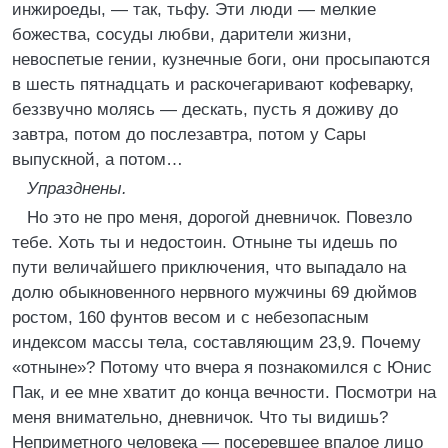
инжироеды, — так, тьфу. Эти люди — мелкие
божества, сосуды любви, дарители жизни,
невоспетые гении, кузнечные боги, они просыпаются
в шесть пятнадцать и раскочегаривают кофеварку,
беззвучно молясь — дескать, пусть я доживу до
завтра, потом до послезавтра, потом у Сары
выпускной, а потом…
Упразднены.
Но это не про меня, дорогой дневничок. Повезло
тебе. Хоть ты и недостоин. Отныне ты идешь по
пути величайшего приключения, что выпадало на
долю обыкновенного нервного мужчины 69 дюймов
ростом, 160 фунтов весом и с небезопасным
индексом массы тела, составляющим 23,9. Почему
«отныне»? Потому что вчера я познакомился с Юнис
Пак, и ее мне хватит до конца вечности. Посмотри на
меня внимательно, дневничок. Что ты видишь?
Неприметного человека — посеревшее впалое лицо