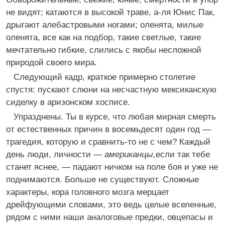
не видят; катаются в высокой траве, а-ля Юнис Пак,
дрыгают алебастровыми ногами; оленята, милые
оленята, все как на подбор, такие светлые, такие
мечтательно гибкие, слились с якобы несложной
природой своего мира.
Следующий кадр, краткое примерно столетие
спустя: пускают слюни на несчастную мексиканскую
сиделку в аризонском хосписе.
Упразднены. Ты в курсе, что любая мирная смерть
от естественных причин в восемьдесят один год —
трагедия, которую и сравнить-то не с чем? Каждый
день люди, личности —
американцы,
если так тебе
станет яснее, — падают ничком на поле боя и уже не
поднимаются. Больше не существуют. Сложные
характеры, кора головного мозга мерцает
дрейфующими словами, это ведь целые вселенные,
рядом с ними наши аналоговые предки, овцепасы и