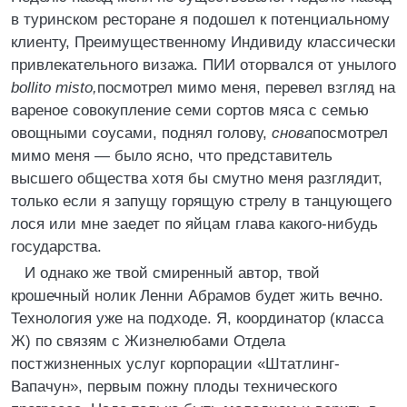
в туринском ресторане я подошел к потенциальному
клиенту, Преимущественному Индивиду классически
привлекательного визажа. ПИИ оторвался от унылого
bollito misto,
посмотрел мимо меня, перевел взгляд на
вареное совокупление семи сортов мяса с семью
овощными соусами, поднял голову,
снова
посмотрел
мимо меня — было ясно, что представитель
высшего общества хотя бы смутно меня разглядит,
только если я запущу горящую стрелу в танцующего
лося или мне заедет по яйцам глава какого-нибудь
государства.
И однако же твой смиренный автор, твой
крошечный нолик Ленни Абрамов будет жить вечно.
Технология уже на подходе. Я, координатор (класса
Ж) по связям с Жизнелюбами Отдела
постжизненных услуг корпорации «Штатлинг-
Вапачун», первым пожну плоды технического