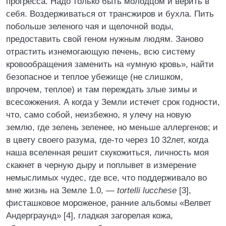
прогресса. Надо только быть молодцом и верить в
себя. Воздерживаться от трансжиров и бухла. Пить
побольше зеленого чая и щелочной воды,
предоставить свой геном нужным людям. Заново
отрастить изнемогающую печень, всю систему
кровообращения заменить на «умную кровь», найти
безопасное и теплое убежище (не слишком,
впрочем, теплое) и там переждать злые зимы и
всесожжения. А когда у Земли истечет срок годности,
что, само собой, неизбежно, я улечу на новую
землю, где зелень зеленее, но меньше аллергенов; и
в цвету своего разума, где-то через 10 32лет, когда
наша вселенная решит скукожиться, личность моя
скакнет в черную дыру и поплывет в измерение
немыслимых чудес, где все, что поддерживало во
мне жизнь на Земле 1.0, —
tortelli lucchese
[3],
фисташковое мороженое, ранние альбомы «Велвет
Андерграунд» [4], гладкая загорелая кожа,