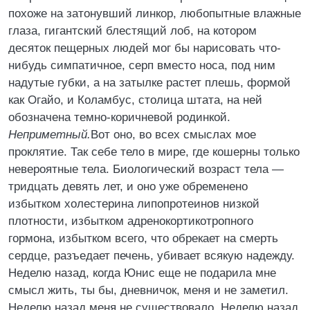
похоже на затонувший линкор, любопытные влажные
глаза, гигантский блестящий лоб, на котором
десяток пещерных людей мог бы нарисовать что-
нибудь симпатичное, серп вместо носа, под ним
надутые губки, а на затылке растет плешь, формой
как Огайо, и Коламбус, столица штата, на ней
обозначена темно-коричневой родинкой.
Неприметный.
Вот оно, во всех смыслах мое
проклятие. Так себе тело в мире, где кошерны только
невероятные тела. Биологический возраст тела —
тридцать девять лет, и оно уже обременено
избытком холестерина липопротеинов низкой
плотности, избытком адренокортикотропного
гормона, избытком всего, что обрекает на смерть
сердце, разъедает печень, убивает всякую надежду.
Неделю назад, когда Юнис еще не подарила мне
смысл жить, ты бы, дневничок, меня и не заметил.
Неделю назад меня не существовало. Неделю назад