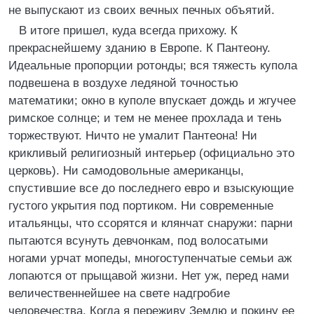
не выпускают из своих вечных печных объятий.
В итоге пришел, куда всегда прихожу. К
прекраснейшему зданию в Европе. К Пантеону.
Идеальные пропорции ротонды; вся тяжесть купола
подвешена в воздухе ледяной точностью
математики; окно в куполе впускает дождь и жгучее
римское солнце; и тем не менее прохлада и тень
торжествуют. Ничто не умалит Пантеона! Ни
крикливый религиозный интерьер (официально это
церковь). Ни самодовольные американцы,
спустившие все до последнего евро и взыскующие
густого укрытия под портиком. Ни современные
итальянцы, что ссорятся и клянчат снаружи: парни
пытаются всунуть девчонкам, под волосатыми
ногами урчат мопеды, многоступенчатые семьи аж
лопаются от прыщавой жизни. Нет уж, перед нами
величественнейшее на свете надгробие
человечества. Когда я переживу Землю и покину ее