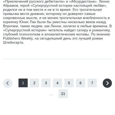
«Приключений русского дебютанта» и «Абсурдистана». Ленни
Абрамов, герой «Супергрустной истории настоящей любви»,
родился не в том месте и не в то время. Его трогательная
привычка вести дневник, которому он доверяет самые
сокровенные мысли, и не менее трогательная влюбленность в
кореянку Юнис Пак были бы уместны несколько веков назад.
Впрочем, таким людям, как Ленни, нелегко в любые времена. В
«Супергрустной истории» читатель найдет сатиру и романтику,
глубокий психологизм и апокалиптические мотивы. По мнению
Publishers Weekly, на сегодняшний день это лучший роман
Штейнгарта.
1
2
3
4
5
6
7
...
21