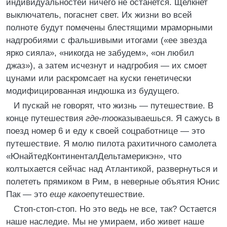
индивидуальностей ничего не останется. Щелкнет
выключатель, погаснет свет. Их жизни во всей
полноте будут помечены блестящими мраморными
надгробиями с фальшивыми итогами («ее звезда
ярко сияла», «никогда не забудем», «он любил
джаз»), а затем исчезнут и надгробия — их смоет
цунами или раскромсает на куски генетически
модифицированная индюшка из будущего.
И пускай не говорят, что жизнь — путешествие. В
конце путешествия
где-то
оказываешься. Я сажусь в
поезд номер 6 и еду к своей соцработнице — это
путешествие. Я молю пилота рахитичного самолета
«ЮнайтедКонтиненталДельтамерикэн», что
колтыхается сейчас над Атлантикой, развернуться и
полететь прямиком в Рим, в неверные объятия Юнис
Пак — это
еще какое
путешествие.
Стоп-стоп-стоп. Но это ведь не все, так? Остается
наше наследие. Мы не умираем, ибо живет наше