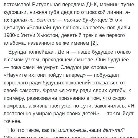
потомство! Ритуальная передача ДНК, мамины тугие
кудряшки, нижняя губа деда по отцовской линии,
я-
ах щитах-ю, дет-ти — нах-ше бу-ду-щее.
Это я
цитирую «Величайшую любовь на свете» поп-дивы
1980-х Уитни Хьюстон, девятый трек с ее первого
альбома, названного ее же именем [2].
Ерунда полнейшая. Дети — наше будущее только
в самом узком, преходящем смысле. Они будущее
— пока сами не умрут. Следующая строка —
«Научите их, они пойдут вперед» — побуждает
взрослого ради будущих поколений отказаться от
своей самости. Фраза «я живу ради своих детей», к
примеру, равнозначна признанию в том, что скоро
помрешь, а жизнь твоя уже, по сути, закончилась. «Я
постепенно умираю ради своих детей» — так выйдет
точнее.
Но что такое, как ты
щитах-ешь,
наши
дет-ти?
Обворожительные, свежие, юные; смертности в упор