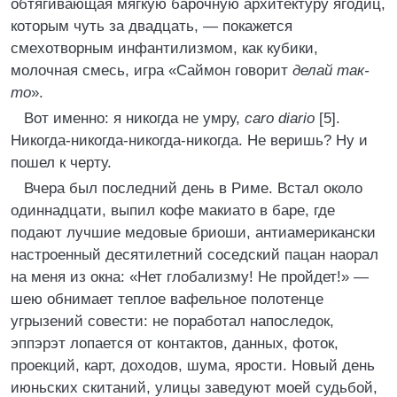
обтягивающая мягкую барочную архитектуру ягодиц,
которым чуть за двадцать, — покажется
смехотворным инфантилизмом, как кубики,
молочная смесь, игра «Саймон говорит
делай так-
то
».
Вот именно: я никогда не умру,
caro diario
[5].
Никогда-никогда-никогда-никогда. Не веришь? Ну и
пошел к черту.
Вчера был последний день в Риме. Встал около
одиннадцати, выпил кофе макиато в баре, где
подают лучшие медовые бриоши, антиамерикански
настроенный десятилетний соседский пацан наорал
на меня из окна: «Нет глобализму! Не пройдет!» —
шею обнимает теплое вафельное полотенце
угрызений совести: не поработал напоследок,
эппэрэт лопается от контактов, данных, фоток,
проекций, карт, доходов, шума, ярости. Новый день
июньских скитаний, улицы заведуют моей судьбой,