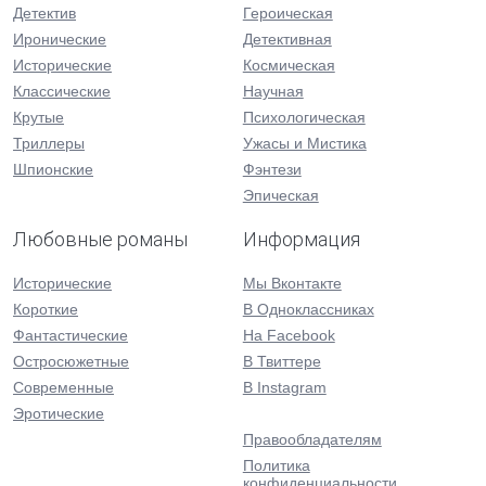
Детектив
Героическая
Иронические
Детективная
Исторические
Космическая
Классические
Научная
Крутые
Психологическая
Триллеры
Ужасы и Мистика
Шпионские
Фэнтези
Эпическая
Любовные романы
Информация
Исторические
Мы Вконтакте
Короткие
В Одноклассниках
Фантастические
На Facebook
Остросюжетные
В Твиттере
Современные
В Instagram
Эротические
Правообладателям
Политика
конфиденциальности