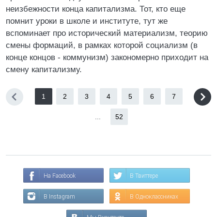
неизбежности конца капитализма. Тот, кто еще
помнит уроки в школе и институте, тут же
вспоминает про исторический материализм, теорию
смены формаций, в рамках которой социализм (в
конце концов - коммунизм) закономерно приходит на
смену капитализму.
1
2
3
4
5
6
7
...
52
На Facebook
В Твиттере
В Instagram
В Одноклассниках