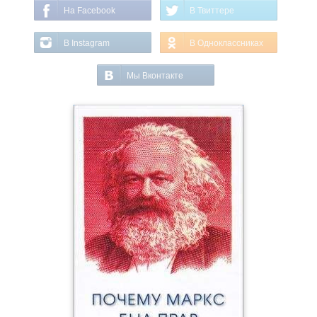
На Facebook
В Твиттере
В Instagram
В Одноклассниках
Мы Вконтакте