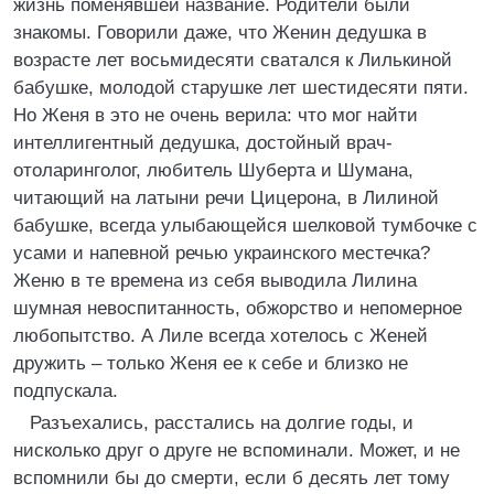
жизнь поменявшей название. Родители были
знакомы. Говорили даже, что Женин дедушка в
возрасте лет восьмидесяти сватался к Лилькиной
бабушке, молодой старушке лет шестидесяти пяти.
Но Женя в это не очень верила: что мог найти
интеллигентный дедушка, достойный врач-
отоларинголог, любитель Шуберта и Шумана,
читающий на латыни речи Цицерона, в Лилиной
бабушке, всегда улыбающейся шелковой тумбочке с
усами и напевной речью украинского местечка?
Женю в те времена из себя выводила Лилина
шумная невоспитанность, обжорство и непомерное
любопытство. А Лиле всегда хотелось с Женей
дружить – только Женя ее к себе и близко не
подпускала.
Разъехались, расстались на долгие годы, и
нисколько друг о друге не вспоминали. Может, и не
вспомнили бы до смерти, если б десять лет тому