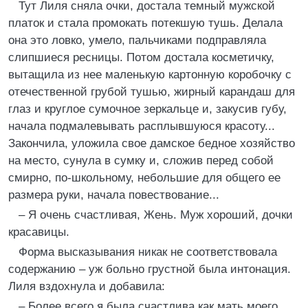
Тут Лиля сняла очки, достала темный мужской
платок и стала промокать потекшую тушь. Делала
она это ловко, умело, пальчиками подправляла
слипшиеся ресницы. Потом достала косметичку,
вытащила из нее маленькую картонную коробочку с
отечественной грубой тушью, жирный карандаш для
глаз и круглое сумочное зеркальце и, закусив губу,
начала подмалевывать расплывшуюся красоту...
Закончила, уложила свое дамское бедное хозяйство
на место, сунула в сумку и, сложив перед собой
смирно, по-школьному, небольшие для общего ее
размера руки, начала повествование...
– Я очень счастливая, Жень. Муж хороший, дочки
красавицы.
Форма высказывания никак не соответствовала
содержанию – уж больно грустной была интонация.
Лиля вздохнула и добавила:
– Более всего я была счастлива как мать моего