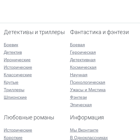
Детективы и триллеры
Фантастика и фэнтези
Боевик
Боевая
Детектив
Героическая
Иронические
Детективная
Исторические
Космическая
Классические
Научная
Крутые
Психологическая
Триллеры
Ужасы и Мистика
Шпионские
Фэнтези
Эпическая
Любовные романы
Информация
Исторические
Мы Вконтакте
Короткие
В Одноклассниках