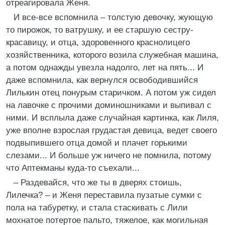
отреагировала Женя.
И все-все вспомнила – толстую девочку, жующую
то пирожок, то ватрушку, и ее старшую сестру-
красавицу, и отца, здоровенного краснолицего
хозяйственника, которого возила служебная машина,
а потом однажды увезла надолго, лет на пять... И
даже вспомнила, как вернулся освободившийся
Лилькин отец понурым старичком. А потом уж сидел
на лавочке с прочими доминошниками и выпивал с
ними. И всплыла даже случайная картинка, как Лиля,
уже вполне взрослая грудастая девица, ведет своего
подвыпившего отца домой и плачет горькими
слезами... И больше уж ничего не помнила, потому
что Аптекманы куда-то съехали...
– Раздевайся, что же ты в дверях стоишь,
Лилечка? – и Женя переставила пузатые сумки с
пола на табуретку, и стала стаскивать с Лили
мохнатое потертое пальто, тяжелое, как могильная