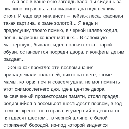
– А я все в ваше окно заглядывала: ты сидишь за
пианино, играешь, а на пианино два подсвечника
стоят. И еще картина висит – пейзаж леса, красивая
такая картина, в раме золотой... Я ведь и
прадедушку твоего помню, в черной шляпе ходил,
полны карманы конфет мятных... В сапожную
мастерскую, бывало, идет, полная сетка старой
обуви, остановится посреди двора, и конфеты детям
раздает...
Женю как прожгло: эти воспоминания
принадлежали только ей, никто на свете, кроме
мамы, которая почти совсем ушла, не мог помнить
этот снимок летнего дня, где в центре двора,
высвеченный прожекторами памяти, стоял прадед,
родившийся в восемьсот шестьдесят первом, в год
отмены крепостного права, и умерший в девятьсот
пятьдесят шестом... в черной шляпе, с белой
стриженой бородой, из-под которой виднелся