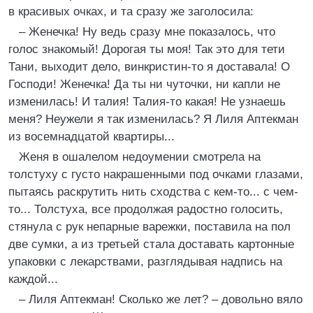
в красивых очках, и та сразу же заголосила:
– Женечка! Ну ведь сразу мне показалось, что
голос знакомый! Дорогая ты моя! Так это для тети
Тани, выходит дело, винкристин-то я доставала! О
Господи! Женечка! Да ты ни чуточки, ни капли не
изменилась! И талия! Талия-то какая! Не узнаешь
меня? Неужели я так изменилась? Я Лиля Аптекман
из восемнадцатой квартиры...
Женя в ошалелом недоумении смотрела на
толстуху с густо накрашенными под очками глазами,
пытаясь раскрутить нить сходства с кем-то... с чем-
то... Толстуха, все продолжая радостно голосить,
стянула с рук непарные варежки, поставила на пол
две сумки, а из третьей стала доставать картонные
упаковки с лекарствами, разглядывая надпись на
каждой...
– Лиля Аптекман! Сколько же лет? – довольно вяло