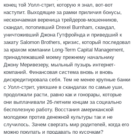
конец той Уолл-стрит, которую я знал, вот-вот
наступит. Выходящие за рамки приличия бонусы,
нескончаемая вереница трейдеров-мошенников,
скандал, потопивший Drexel Burnham, скандал,
уничтоживший Джона Гутфройнда и приведший к
закату Salomon Brothers, кризис, который последовал
за крахом компании Long-Term Capital Management,
принадлежавшей моему прежнему начальнику
Джону Меривезеру, мыльный пузырь интернет-
компаний. Финансовая система вновь и вновь
дискредитировала себя. Тем не менее крупные банки
с Уолл-стрит, увязшие в скандалах по самые уши,
продолжали расти, равно как и гонорары, которые
они выплачивали 26-летним юнцам за социально
бесполезную работу. Восстания американской
молодежи против денежной культуры так и не
случилось. Зачем свергать мир родителей, когда его
можно покупать и продавать по кусочкам?