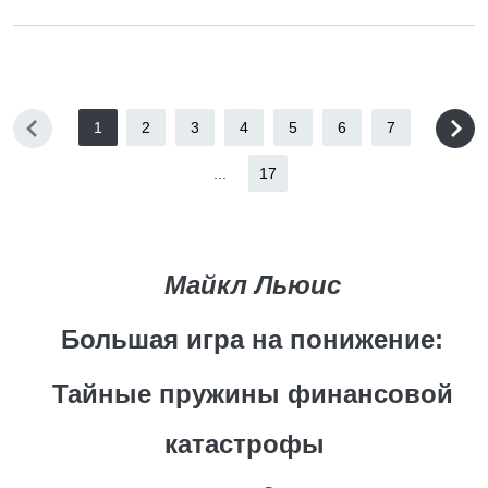
1
2
3
4
5
6
7
...
17
Майкл Льюис
Большая игра на понижение:
Тайные пружины финансовой
катастрофы