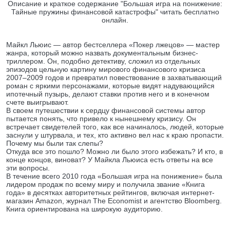
Описание и краткое содержание "Большая игра на понижение:
Тайные пружины финансовой катастрофы" читать бесплатно
онлайн.
Майкл Льюис — автор бестселлера «Покер лжецов» — мастер
жанра, который можно назвать документальным бизнес-
триллером. Он, подобно детективу, сложил из отдельных
эпизодов цельную картину мирового финансового кризиса
2007–2009 годов и превратил повествование в захватывающий
роман с яркими персонажами, которые видят надувающийся
ипотечный пузырь, делают ставки против него и в конечном
счете выигрывают.
В своем путешествии к сердцу финансовой системы автор
пытается понять, что привело к нынешнему кризису. Он
встречает свидетелей того, как все начиналось, людей, которые
заснули у штурвала, и тех, кто активно вел нас к краю пропасти.
Почему мы были так слепы?
Откуда все это пошло? Можно ли было этого избежать? И кто, в
конце концов, виноват? У Майкла Льюиса есть ответы на все
эти вопросы.
В течение всего 2010 года «Большая игра на понижение» была
лидером продаж по всему миру и получила звание «Книга
года» в десятках авторитетных рейтингов, включая интернет-
магазин Amazon, журнал The Economist и агентство Bloomberg.
Книга ориентирована на широкую аудиторию.