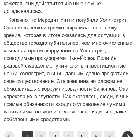
кажется, они действительно ни о чем не
догадывались».
Конечно, не Мередит Уитни погубила Уолл-стрит.
Она лишь четко и громко выразила свою точку
зрения, которая в итоге оказалась для ситуации в
обществе гораздо губительнее, чем многочисленные
кампании против коррупции на Уоллстрит,
проводимые прокурорами Нью-Йорка. Если бы
рядовой скандал мог уничтожить инвестиционные
банки Уоллстрит, они бы давным-давно прекратили
свое существование. Эта женщина ни словом не
обмолвилась о коррумпированности банкиров. Она
упрекала их в глупости. Как оказалось, люди, в чьи
прямые обязанности входило управление чужими
капиталами, не могли толком распорядиться даже
собственными средствами.
1
2
3
4
5
6
7