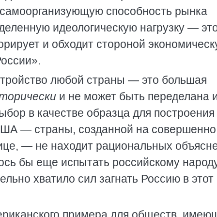
в самоорганизующую способность рынка
еделенную идеологическую нагрузку — эт
норирует и обходит стороной экономичес
России».
стройство любой страны — это большая
торически
и не может быть переделана 
ыбор в качестве образца для построения
США — страны, созданной на совершенно
рице, — не находит рациональных объясн
ось бы еще испытать российскому народу
льно хватило сил загнать Россию в этот
ериканского примера для обществ, имею