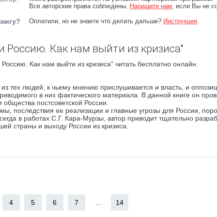
Все авторские права соблюдены.
Напишите нам
, если Вы не с
книгу?
Оплатили, но не знаете что делать дальше?
Инструкция
.
и Россию. Как нам выйти из кризиса"
Россию. Как нам выйти из кризиса" читать бесплатно онлайн.
 из тех людей, к чьему мнению прислушивается и власть, и оппозиц
иводимого в них фактического материала. В данной книге он про
и общества постсоветской России.
ы, последствия ее реализации и главные угрозы для России, по
сегда в работах С.Г. Кара-Мурзы, автор приводит тщательно разра
ей страны и выходу России из кризиса.
4
5
6
7
...
14