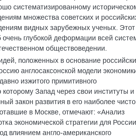
рошо систематизированному историческо
дениям множества советских и российски
дениям видных зарубежных ученых. Этот
об очень глубокой деформации всей сист
отечественном обществоведении.
 идей, положенных в основание российск
Россию англосаксонской модели экономики
 давно изжитого примитивного
 которому Запад через свои институты и
ный закон развития в его наиболее чист
отавшие в Москве, отмечают: «Анализ
тка экономической стратегии для России
од влиянием англо-американского