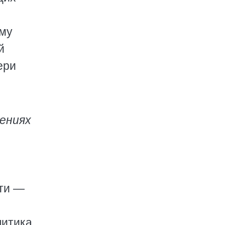
ому
й
ери
ениях
ти —
литика