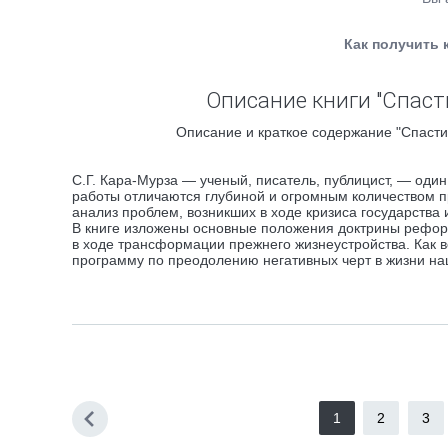
Как получить 
Описание книги "Спаст
Описание и краткое содержание "Спасти 
С.Г. Кара-Мурза — ученый, писатель, публицист, — один
работы отличаются глубиной и огромным количеством пр
анализ проблем, возникших в ходе кризиса государства 
В книге изложены основные положения доктрины реформ
в ходе трансформации прежнего жизнеустройства. Как в
программу по преодолению негативных черт в жизни наш
1
2
3