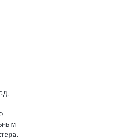
ад,
о
льным
тера.