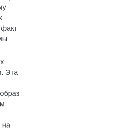
му
х
 факт
емы
их
. Эта
 образ
ом
 на