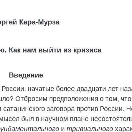
ергей Кара-Мурза
ю. Как нам выйти из кризиса
Введение
 России, начатые более двадцати лет наз
шло? Отбросим предположения о том, что
сатанинского заговора против России. Н
замысел был в научном плане несостояте
ундаментального
и
тривиального
харак