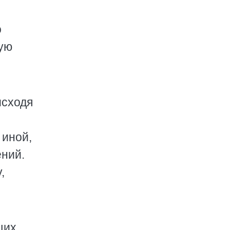
о
кую
исходя
 иной,
ений.
,
щих