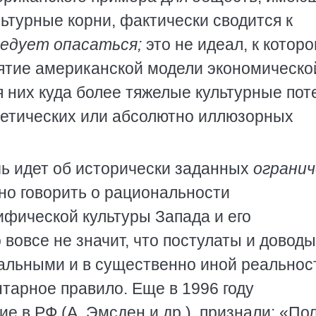
льтурные корни, фактически сводится к
ледует опасаться;
это не идеал, к котор
ятие американской модели экономическо
 них куда более тяжелые культурные пот
ретических или абсолютно иллюзорных
чь идет об исторически заданных
огранич
но говорить о рациональности
фической культуры Запада и его
 вовсе не значит, что постулаты и доводы
альными и в существенно иной реальнос
тарное правило. Еще в 1996 году
е в РФ (А. Эмсден и др.), признали: «По