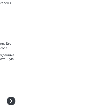
огласны.
ия. Его
водит
рожденные
ботанную