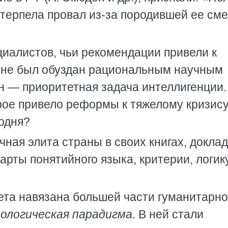
терпела провал из-за породившей ее см
иалистов, чьи рекомендации привели к
х не был обуздан рациональным научным
 — приоритетная задача интеллигенции.
орое привело реформы к тяжелому кризис
годня?
чная элита страны в своих книгах, доклад
рты понятийного языка, критерии, логик
ета навязана большей части гуманитарн
ологическая парадигма
. В ней стали