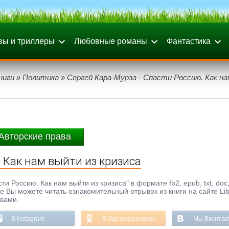
вы и триллеры
Любовные романы
Фантастика
ниги
»
Политика
» Сергей Кара-Мурза - Спасти Россию. Как н
Авторские права
 Как нам выйти из кризиса
и Россию. Как нам выйти из кризиса" в формате fb2, epub, txt, doc,
же Вы можете читать ознакомительный отрывок из книги на сайте Li
ывами.
В Instagram
В Одноклассниках
Мы Вконтак