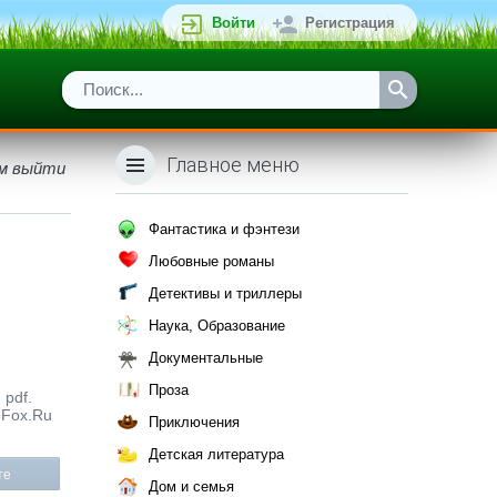
Войти
Регистрация
Главное меню
ам выйти
Фантастика и фэнтези
Любовные романы
Детективы и триллеры
Наука, Образование
Документальные
Проза
 pdf.
bFox.Ru
Приключения
Детская литература
те
Дом и семья