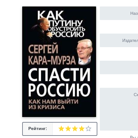
Наз
Издател
Ск
Рейтинг:
Вы 