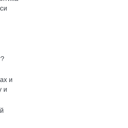
еси
у?
ах и
у и
ой