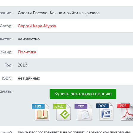
вание:
Спасти Россию. Как нам выйти из кризиса
Автор:
Сергей Кара-Мурза
ьство:
неизвестно
Жанр:
Политика
Год:
2013
ISBN:
нет данных
ачать:
Купить легальную версию
автор?
Книга распространяется на условиях партнёрской программы.