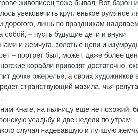
строве живописец тоже бывал. Вот барон и
елось увековечить кругленькое румяное л
и дорогого, лишь по праздникам надевае
 собой, – пусть будущие дети и внуки
инами и жемчуга, золотые цепи и изумру
трет – портрет был, может, даже более це
рцогские корабли привозят достаточно, ск
ит дочке ожерелье, а своих художников 
абредет странствующий мазила, чья репут
.
им Кнаге, на пьяницу еще не похожий, 
ронскую усадьбу и две недели по утрам
такого случая надевавшую и лучшую жем