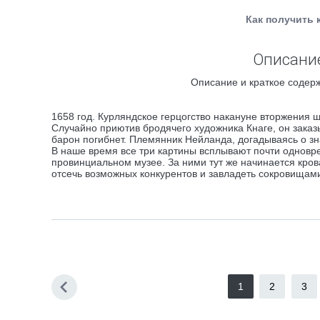
Как получить 
Описание
Описание и краткое содерж
1658 год. Курляндское герцогство накануне вторжения 
Случайно приютив бродячего художника Кнаге, он заказы
барон погибнет. Племянник Нейланда, догадываясь о зн
В наше время все три картины всплывают почти одновр
провинциальном музее. За ними тут же начинается кро
отсечь возможных конкурентов и завладеть сокровищами
1
2
3