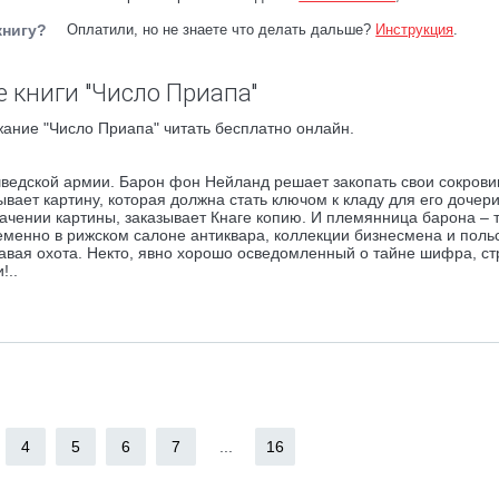
книгу?
Оплатили, но не знаете что делать дальше?
Инструкция
.
 книги "Число Приапа"
ание "Число Приапа" читать бесплатно онлайн.
шведской армии. Барон фон Нейланд решает закопать свои сокров
вает картину, которая должна стать ключом к кладу для его дочери
ачении картины, заказывает Кнаге копию. И племянница барона – 
еменно в рижском салоне антиквара, коллекции бизнесмена и поль
вавая охота. Некто, явно хорошо осведомленный о тайне шифра, с
!..
4
5
6
7
...
16