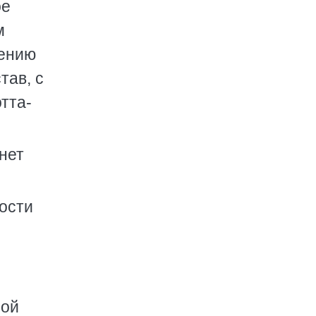
ое
м
шению
тав, с
тта-
 нет
дости
ной