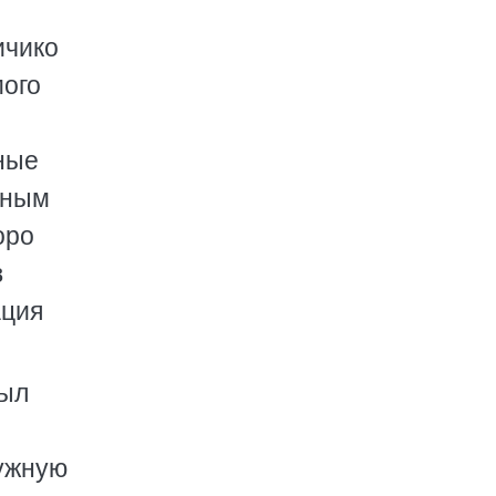
ичико
мого
дные
нным
оро
в
ация
был
чужную