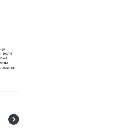
ища.
, если
тоже.
ском
тремится