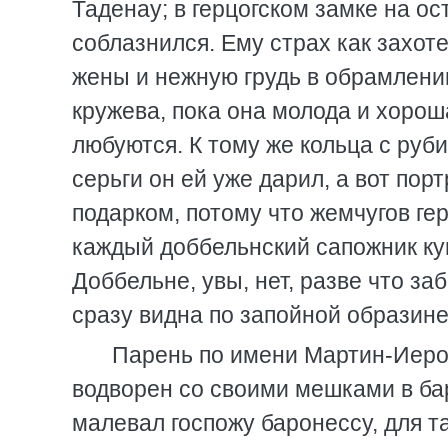
Таденау; в герцогском замке на о
соблазнился. Ему страх как захот
жены и нежную грудь в обрамлени
кружева, пока она молода и хороша
любуются. К тому же кольца с руб
серьги он ей уже дарил, а вот пор
подарком, потому что жемчугов ге
каждый доббельнский сапожник куп
Доббельне, увы, нет, разве что з
сразу видна по запойной образине
Парень по имени Мартин-Иерон
водворен со своими мешками в ба
малевал госпожу баронессу, для 