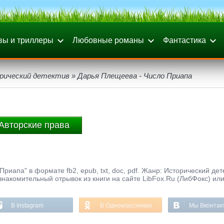
вы и триллеры
Любовные романы
Фантастика
рический детектив
» Дарья Плещеева - Число Приапа
Авторские права
риапа" в формате fb2, epub, txt, doc, pdf. Жанр: Исторический дет
ознакомительный отрывок из книги на сайте LibFox.Ru (ЛибФокс) ил
В Instagram
В Одноклассниках
Мы Вконтак