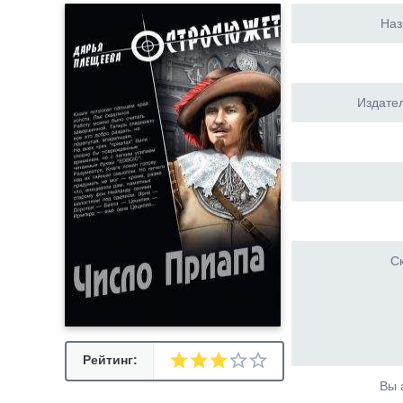
Наз
Издател
Ск
Рейтинг:
Вы 