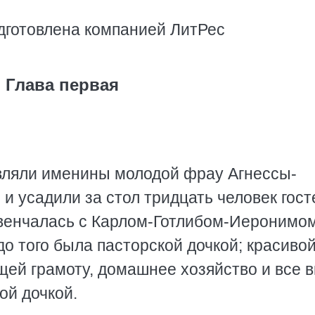
дготовлена компанией ЛитРес
Глава первая
вляли именины молодой фрау Агнессы-
 усадили за стол тридцать человек гост
бвенчалась с Карлом-Готлибом-Иеронимо
до того была пасторской дочкой; красивой
щей грамоту, домашнее хозяйство и все 
ой дочкой.