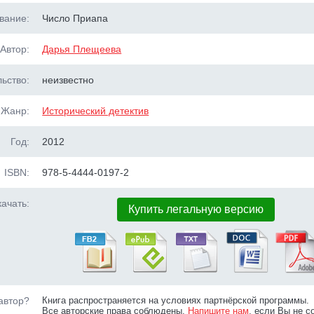
вание:
Число Приапа
Автор:
Дарья Плещеева
ьство:
неизвестно
Жанр:
Исторический детектив
Год:
2012
ISBN:
978-5-4444-0197-2
ачать:
Купить легальную версию
автор?
Книга распространяется на условиях партнёрской программы.
Все авторские права соблюдены.
Напишите нам
, если Вы не с