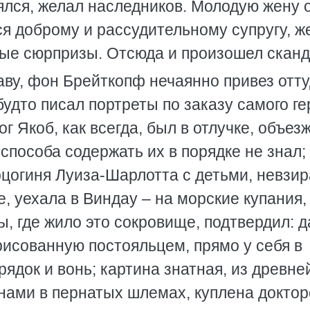
ялся, желал наследников. Молодую жену 
я доброму и рассудительному супругу, ж
ные сюрпризы. Отсюда и произошел сканд
ву, фон Брейткопф нечаянно привез отт
будто писал портреты по заказу самого ге
ог Якоб, как всегда, был в отлучке, объез
 способа содержать их в порядке не знал;
рцогиня Луиза-Шарлотта с детьми, невзир
, уехала в Виндау – на морские купания,
ы, где жило это сокровище, подтвердил: д
рисованную постояльцем, прямо у себя в
ядок и вонь; картина знатная, из древне
инами в пернатых шлемах, куплена докто