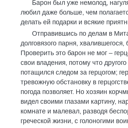
Барон был уже немолод, нагул
любил даже больше, чем полагаетс
делать ей подарки и всякие прият
Отправившись по делам в Мита
долговязого парня, хвалившегося, 
Проверить это барон не мог – герц
свои владения, потому что другого
потащился следом за герцогом; ге
тревожную обстановку в герцогстве
погода позволяет. Но хозяин корчм
видел своими глазами картину, на
комнате и малевал, разводя беспор
греческой жизни, с голоногими во