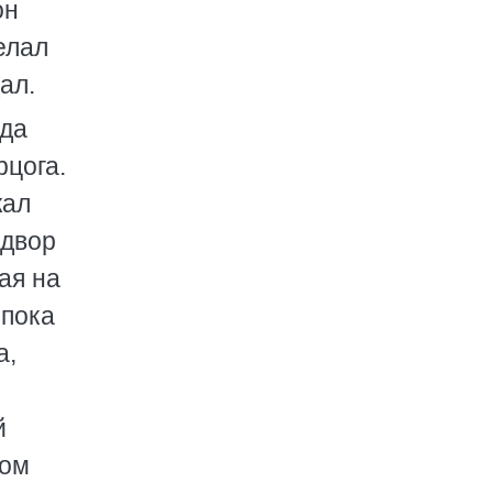
он
елал
ал.
уда
рцога.
жал
 двор
ая на
 пока
а,
й
ром