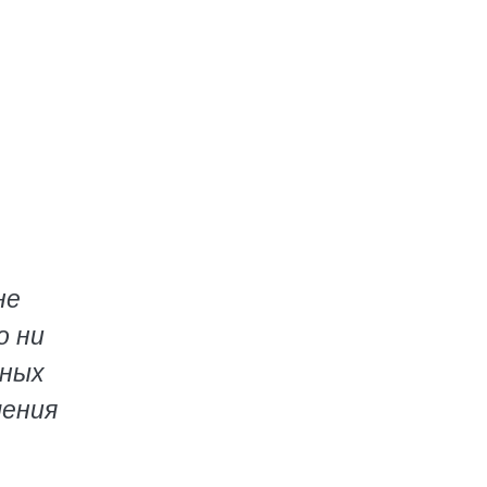
не
о ни
вных
шения