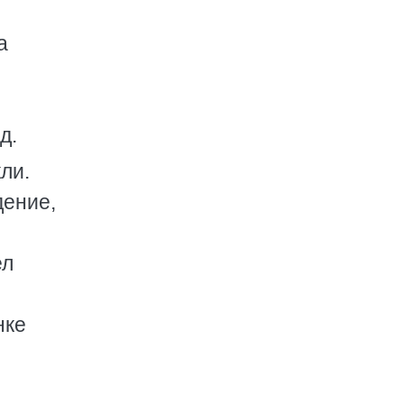
а
д.
ли.
дение,
ел
нке