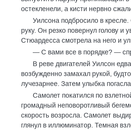
остекленели, а кисти нервно сжали
Уилсона подбросило в кресле. О
руку. Он резко повернул голову и 
Стюардесса смотрела на него и у
— С вами все в порядке? — сп
В реве двигателей Уилсон едв
возбужденно замахал рукой, будт
лучезарнее. Затем улыбка погасла
Самолет покатился по взлетной
громадный неповоротливый бегемо
скорость возросла. Самолет выдир
глянул в иллюминатор. Темная взл