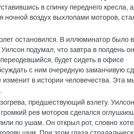
уставившись в спинку переднего кресла, а
я ночной воздух выхлопами моторов, ста
олет остановился. В иллюминатор было 
Уилсон подумал, что завтра в полдень он
 переодевшийся, будет сидеть в офисе
бсуждать с ним очередную заманчивую сд
е изменит в истории человечества. Эта м
.
зогрева, предшествующий взлету. Уилсо
о громкий рев моторов сделался оглушаю
или по ушам. Он открыл рот, словно хоте
голову шум. При этом глаза страдальческ