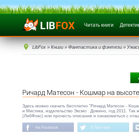
Читать книги
Детекти
LibFox
»
Книги
»
Фантастика и фэнтези
»
Ужас
Ричард Матесон - Кошмар на высоте
Здесь можно скачать бесплатно "Ричард Матесон - Кошма
и Мистика, издательство Эксмо : Домино, год 2011. Так
(ЛибФокс) или прочесть описание и ознакомиться с отз
На Facebook
В Твиттере