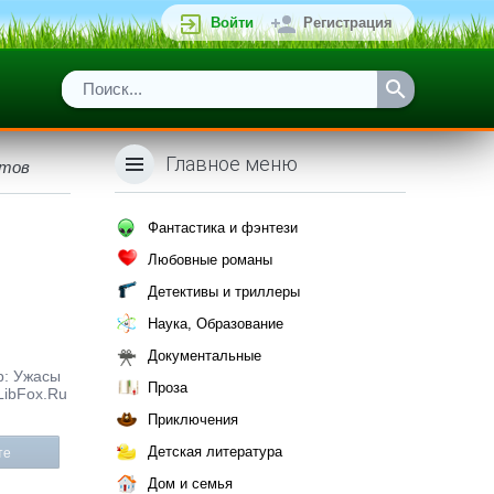
Войти
Регистрация
Главное меню
утов
Фантастика и фэнтези
Любовные романы
Детективы и триллеры
Наука, Образование
Документальные
р: Ужасы
Проза
LibFox.Ru
Приключения
Детская литература
те
Дом и семья