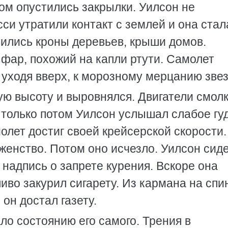
ом опустились закрылки. Уилсон не
сси утратили контакт с землей и она стал
сились кроны деревьев, крыши домов.
фар, похожий на капли ртути. Самолет
уходя вверх, к морозному мерцанию звез
ю высоту и выровнялся. Двигатели смолк
 только потом Уилсон услышал слабое гу
олет достиг своей крейсерской скорости.
женство. Потом оно исчезло. Уилсон сид
 надпись о запрете курения. Вскоре она
иво закурил сигарету. Из кармана на спи
 он достал газету.
ло состоянию его самого. Трения в