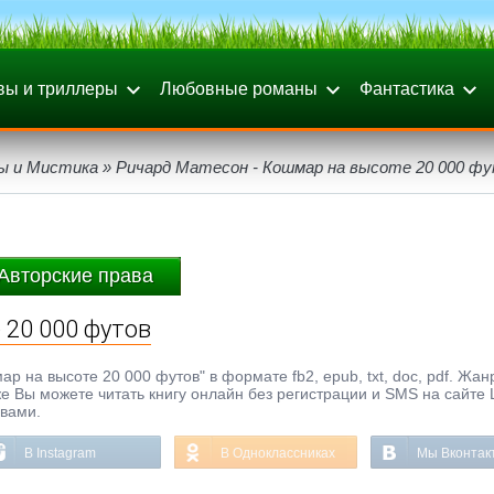
вы и триллеры
Любовные романы
Фантастика
ы и Мистика
» Ричард Матесон - Кошмар на высоте 20 000 ф
Авторские права
 20 000 футов
р на высоте 20 000 футов" в формате fb2, epub, txt, doc, pdf. Жан
 же Вы можете читать книгу онлайн без регистрации и SMS на сайте 
ывами.
В Instagram
В Одноклассниках
Мы Вконтак