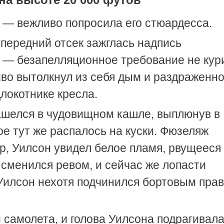
 — вежливо попросила его стюардесса.
 передний отсек зажглась надпись
е — безапелляционное требование не кур
иво вытолкнул из себя дым и раздраженн
длокотнике кресла.
ашелся в чудовищном кашле, выплюнув в
ое тут же распалось на куски. Фюзеляж
р, Уилсон увидел белое пламя, рвущееся
 сменился ревом, и сейчас же лопасти
Уилсон нехотя подчинился бортовым пра
 самолета, и голова Уилсона подрагивала