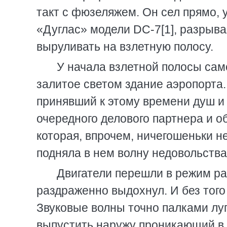
такт с фюзеляжем. Он сел прямо, 
«Дуглас» модели DC-7[1], разрыва
выруливать на взлетную полосу.
У начала взлетной полосы сам
залитое светом здание аэропорта. 
принявший к этому времени душ и
очередного делового партнера и о
которая, впрочем, ничегошеньки н
подняла в нем волну недовольства
Двигатели перешли в режим ра
раздраженно выдохнул. И без тог
Звуковые волны точно палками луп
выпустить наружу проникающий в 