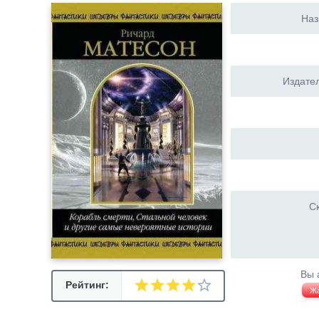
Наз
Издател
Ск
Вы 
Рейтинг:
Ж