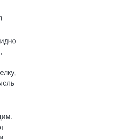
л
видно
,
елку,
ысль
н
щим.
л
и