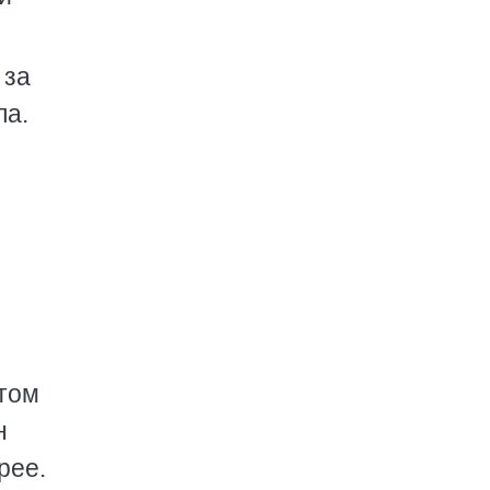
 за
па.
том
н
рее.