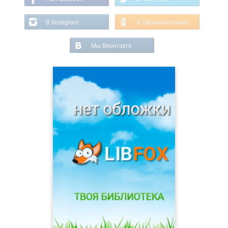
В Instagram
В Одноклассниках
Мы Вконтакте