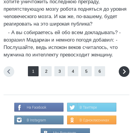
хотите уничтожить последнюю преграду,
препятствующую мозгу робота подняться до уровня
человеческого мозга. И как же, по-вашему, будет
реагировать на это широкая публика?
- А вы собираетесь ей обо всем докладывать? -
возразил Мадариан и немного погодя добавил: -
Послушайте, ведь испокон веков считалось, что
мужчина по интеллекту превосходит женщину.
1
2
3
4
5
6
На Facebook
В Твиттере
В Instagram
В Одноклассниках