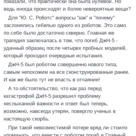
показали, что практически она была нулевой. Но
ведь иногда происходят и более невероятные вещи?
Для "Ю. С. Ро6отс" вопросы "как" и "почему"
заслонялись гибелью одного из роботов. Это само
по себе было достаточно скверно. Главная же
трагедия заключалась в том, что погиб ДжН-5 -
удачный образец после четырех пробных моделей,
который проходил очередные испытания.
ДжН-5 был роботом совершенно нового типа,
самым непохожим на все сконструированные ранее.
И как же было тут не впасть в отчаяние!
А то обстоятельство, что как раз перед
катастрофой ДжН-5 разрешил проблему
неслыханной важности и ответ был теперь,
возможно, навсегда утерян, повергло ученых в
настоящую скорбь.
При такой невозместимой потере вряд ли стоило
упоминать, что вместе с роботом погиб и Главный