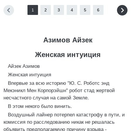
1
2
3
4
5
6
Азимов Айзек
Женская интуиция
Айзек Азимов
Женская интуиция
Впервые за всю историю "Ю. С. Роботс энд
Мекэникл Мен Корпорэйшн" робот стад жертвой
несчастного случая на самой Земле.
В этом некого было винить.
Воздушный лайнер потерпел катастрофу в пути, и
комиссия по расследованию никак не решалась
объявить предполагаемую причину взрыва -