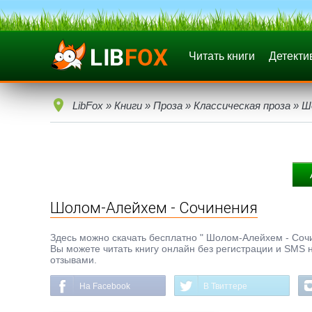
Читать книги
Детекти
LibFox
»
Книги
»
Проза
»
Классическая проза
» Ш
Шолом-Алейхем - Сочинения
Здесь можно скачать бесплатно " Шолом-Алейхем - Сочине
Вы можете читать книгу онлайн без регистрации и SMS н
отзывами.
На Facebook
В Твиттере