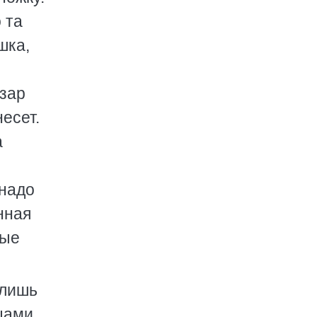
 та
шка,
азар
есет.
а
 надо
нная
вые
 лишь
цами,