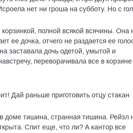
Исроела нет ни гроша на субботу. Но с го
с корзинкой, полной всякой всячины. Она 
ет ее дочка, отчего не раздается ее голо
на заставала дочь одетой, умытой и
австречу, переворачивала все в корзине
рит! Дай раньше приготовить отцу стакан
 в доме тишина, странная тишина. Рейзл 
ткрыта. Спит еще, что ли? А кантор все