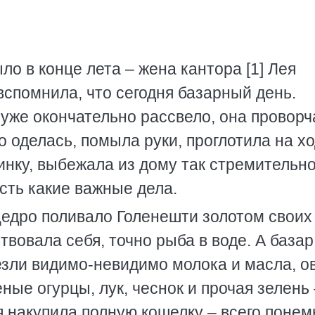
ло в конце лета – жена кантора [1] Лея
вспомнила, что сегодня базарный день.
о уже окончательно рассвело, она провор
ро оделась, помыла руки, проглотила на х
инку, выбежала из дому так стремительно
есть какие важные дела.
едро поливало Голенешти золотом своих
твовала себя, точно рыба в воде. А базар
езли видимо-невидимо молока и масла, 
еные огурцы, лук, чеснок и прочая зелень 
я накупила полную кошелку – всего понем