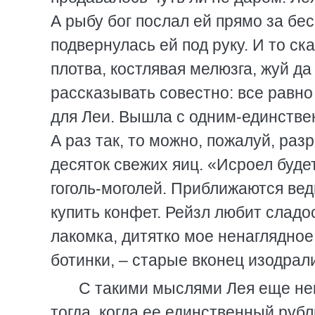
А рыбу бог послал ей прямо за бес
подвернулась ей под руку. И то с
плотва, костлявая мелюзга, жуй да
рассказывать совестно: все равн
для Леи. Вышла с одним-единстве
А раз так, то можно, пожалуй, раз
десяток свежих яиц. «Исроел будет
гоголь-моголей. Приближаются вед
купить конфет. Рейзл любит сладо
лакомка, дитятко мое ненаглядное
ботинки, – старые вконец изодрали
С такими мыслями Лея еще нек
тогда, когда ее единственный рубл