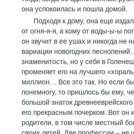
она успокоилась и пошла домой.
Подходя к дому, она еще изда
от огня-я-я, а кому от воды-ы-ы п
он звучит в ее ушах и никогда не 
вариации новогодних песнопений…
знаменитость, но у себя в Голене
променяет его на лучшего «хоральн
миллион… Все это так. Но если б
понемногу, то пришлось бы ему, чег
большой знаток древнееврейского 
его прекрасным почерком. Вот он 
родители, в том числе местный б
своих детей. Две профессии – не 