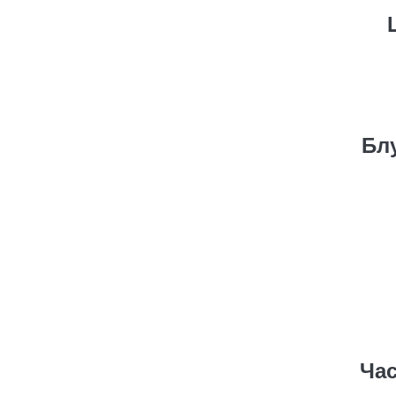
Бл
Час