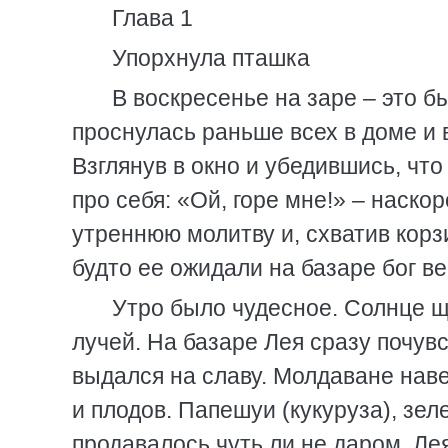
Глава 1
Упорхнула пташка
В воскресенье на заре – это бы
проснулась раньше всех в доме и 
Взглянув в окно и убедившись, чт
про себя: «Ой, горе мне!» – наско
утреннюю молитву и, схватив корз
будто ее ожидали на базаре бог в
Утро было чудесное. Солнце щ
лучей. На базаре Лея сразу почувс
выдался на славу. Молдаване нав
и плодов. Папешуи (кукуруза), зел
продавалось чуть ли не даром. Ле