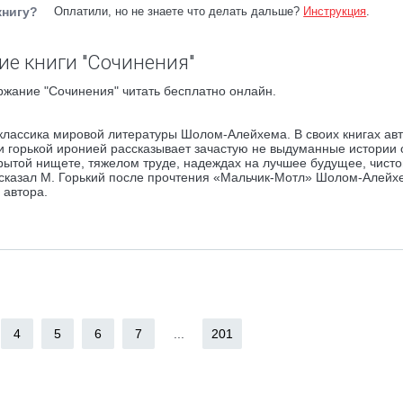
книгу?
Оплатили, но не знаете что делать дальше?
Инструкция
.
е книги "Сочинения"
ржание "Сочинения" читать бесплатно онлайн.
классика мировой литературы Шолом-Алейхема. В своих книгах авт
и горькой иронией рассказывает зачастую не выдуманные истории 
крытой нищете, тяжелом труде, надеждах на лучшее будущее, чист
к сказал М. Горький после прочтения «Мальчик-Мотл» Шолом-Алейхе
 автора.
4
5
6
7
...
201