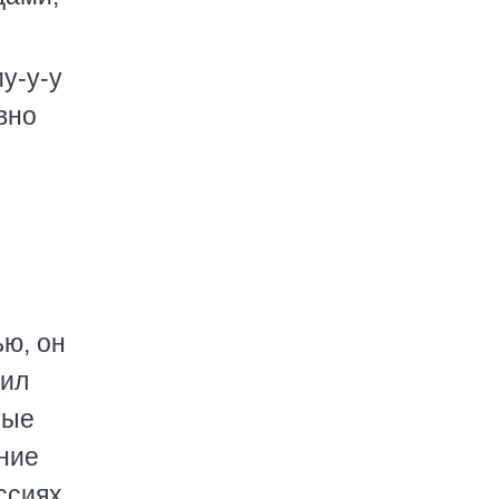
у-у-у
вно
ью, он
дил
тые
ние
ссиях