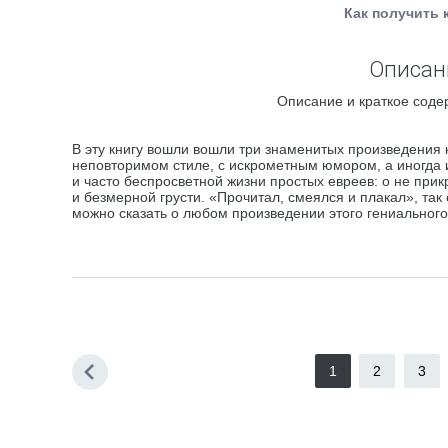
Как получить 
Описани
Описание и краткое соде
В эту книгу вошли вошли три знаменитых произведения 
неповторимом стиле, с искрометным юмором, а иногда 
и часто беспросветной жизни простых евреев: о не при
и безмерной грусти. «Прочитал, смеялся и плакал», та
можно сказать о любом произведении этого гениального
1
2
3