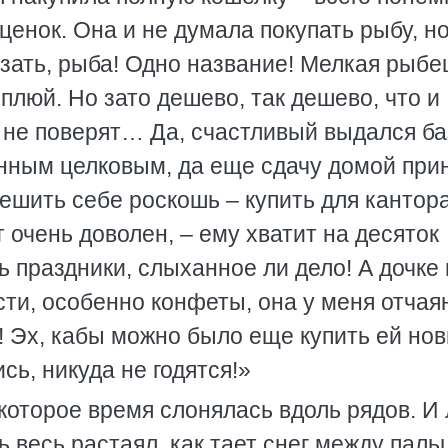
ценок. Она и не думала покупать рыбу, но
казать, рыба! Одно название! Мелкая рыбе
 плюй. Но зато дешево, так дешево, что и
о не поверят… Да, счастливый выдался б
нным целковым, да еще сдачу домой прин
решить себе роскошь – купить для кантор
 очень доволен, – ему хватит на десяток
ь праздники, слыханное ли дело! А дочке
сти, особенно конфеты, она у меня отчая
! Эх, кабы можно было еще купить ей но
сь, никуда не годятся!»
оторое время слонялась вдоль рядов. И
ь весь растаял, как тает снег между паль