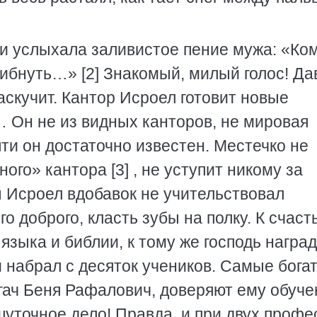
ли услыхала заливистое пение мужа: «Ком
огибнуть…» [2] Знакомый, милый голос! Да
наскучит. Кантор Исроел готовит новые
 Он не из видных канторов, не мировая
шти он достаточно известен. Местечко не
ого» кантора [3] , не уступит никому за
ы Исроел вдобавок не учительствовал
о доброго, класть зубы на полку. К счаст
языка и библии, к тому же господь награ
и набрал с десяток учеников. Самые бога
огач Беня Рафалович, доверяют ему обуче
шуточное дело! Правда, и при двух профе