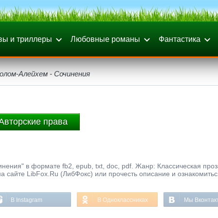
вы и триллеры
Любовные романы
Фантастика
олом-Алейхем - Сочинения
Авторские права
ния" в формате fb2, epub, txt, doc, pdf. Жанр: Классическая проз
а сайте LibFox.Ru (ЛибФокс) или прочесть описание и ознакомитьс
В Instagram
В Одноклассниках
Мы Вконтак