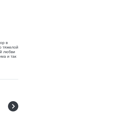
ор в
о тяжелой
ой любви
ма и так