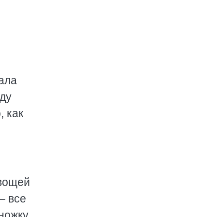
чала
оду
, как
овощей
– все
ножку.