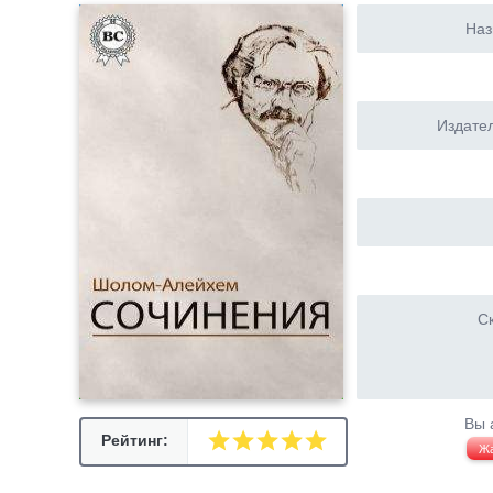
Наз
Издател
Ск
Вы 
Рейтинг:
Ж