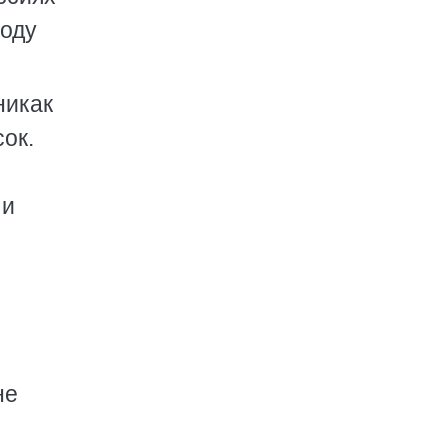
лоду
никак
сок.
 и
не