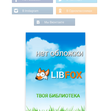
В Instagram
В Одноклассниках
Мы Вконтакте