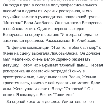
Он тогда играл в составе полупрофессионального
ансамбля в одном из курских ресторанов, и его
случайно заметил руководитель популярной группы
"Интеграл" Бари Алибасов. Он пригласил Белоусова
в свой коллектив. Один из первых выходов
Белоусова на сцену в составе "Интеграла" едва не
закончился провалом. Рассказывает Б. Алибасов:
"В финале композиции "Я за то, чтобы был мир" к
Жене на сцену выбегала Любовь-Весна. Он должен
был медленно, очень целомудренно раздевать
девушку. Потом их накрывает тяжелый дым... Первая
рок-эротика на советской эстраде! Я сижу в
оркестровой яме, вижу: выползает Весна, Женька
трясется весь, ничего с ней сделать не может. Дали
дым. Женя упал и лежит. Я ору: "Отползай!" Он
лежит. Я командую Весне: "Тащи его!"
За сценой хохотали до слез. Удивительно - он