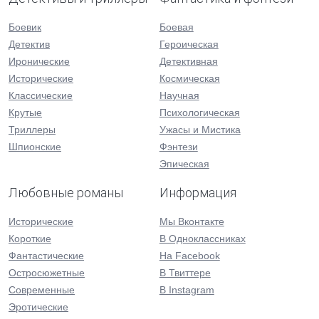
Боевик
Боевая
Детектив
Героическая
Иронические
Детективная
Исторические
Космическая
Классические
Научная
Крутые
Психологическая
Триллеры
Ужасы и Мистика
Шпионские
Фэнтези
Эпическая
Любовные романы
Информация
Исторические
Мы Вконтакте
Короткие
В Одноклассниках
Фантастические
На Facebook
Остросюжетные
В Твиттере
Современные
В Instagram
Эротические