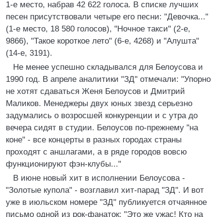
1-е место, набрав 42 622 голоса. В списке лучших
песен присутствовали четыре его песни: "Девочка..."
(1-е место, 18 580 голосов), "Ночное такси" (2-е,
9866), "Такое короткое лето" (6-е, 4268) и "Алушта"
(14-е, 3191).
Не менее успешно складывался для Белоусова и
1990 год. В апреле аналитики "ЗД" отмечали: "Упорно
не хотят сдаваться Женя Белоусов и Дмитрий
Маликов. Менеджеры двух юных звезд серьезно
задумались о возросшей конкуренции и с утра до
вечера сидят в студии. Белоусов по-прежнему "на
коне" - все концерты в разных городах страны
проходят с аншлагами, а в ряде городов вовсю
функционируют фэн-клубы..."
В июне новый хит в исполнении Белоусова -
"Золотые купола" - возглавил хит-парад "ЗД". И вот
уже в июльском номере "ЗД" публикуется отчаянное
письмо одной из рок-фанаток: "Это же ужас! Кто на