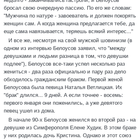
недолго - заканчивались гастроли, и Белоусов
бросал свою очередную пассию. По его же словам:
"Мужчина по натуре - завоеватель и должен покорять
женщин сам. А когда женщина предлагается тебе, да
еще сама навязывается, теряешь всякий интерес..."
И все же, несмотря на свой мужской шовинизм (в
одном из интервью Белоусов заявил, что "между
девушками и людьми разница в том, что девушки
подлее"), Белоусов все-таки успел несколько раз
жениться - два раза официально и пару раз дело
обходилось гражданским браком. Первой женой
Белоусова была певица Наталья Ветлицкая. Их
"брак" длился... 9 дней. А если точнее - восемь:
первого января они поженились, а уже девятого
певец ушел из дома.
В начале 90-х Белоусов женился во второй раз - на
девушке из Симферополя Елене Худик. В этом браке
у них родилась дочь Кристина. Однако и этот союз