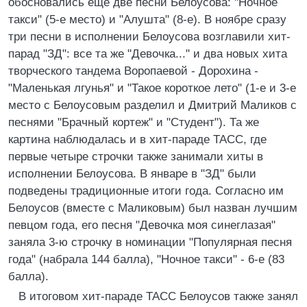
обосновались еще две песни Белоусова: "Ночное
такси" (5-е место) и "Алушта" (8-е). В ноябре сразу
три песни в исполнении Белоусова возглавили хит-
парад "ЗД": все та же "Девочка..." и два новых хита
творческого тандема Воропаевой - Дорохина -
"Маленькая лгунья" и "Такое короткое лето" (1-е и 3-е
место с Белоусовым разделил и Дмитрий Маликов с
песнями "Брачный кортеж" и "Студент"). Та же
картина наблюдалась и в хит-параде ТАСС, где
первые четыре строчки также занимали хиты в
исполнении Белоусова. В январе в "ЗД" были
подведены традиционные итоги года. Согласно им
Белоусов (вместе с Маликовым) был назван лучшим
певцом года, его песня "Девочка моя синеглазая"
заняла 3-ю строчку в номинации "Популярная песня
года" (набрала 144 балла), "Ночное такси" - 6-е (83
балла).
В итоговом хит-параде ТАСС Белоусов также занял