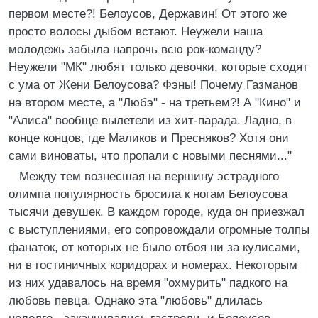
первом месте?! Белоусов, Державин! От этого же
просто волосы дыбом встают. Неужели наша
молодежь забыла напрочь всю рок-команду?
Неужели "МК" любят только девочки, которые сходят
с ума от Жени Белоусова? Фэны! Почему Газманов
на втором месте, а "Любэ" - на третьем?! А "Кино" и
"Алиса" вообще вылетели из хит-парада. Ладно, в
конце концов, где Маликов и Пресняков? Хотя они
сами виноваты, что пропали с новыми песнями..."
Между тем вознесшая на вершину эстрадного
олимпа популярность бросила к ногам Белоусова
тысячи девушек. В каждом городе, куда он приезжал
с выступлениями, его сопровождали огромные толпы
фанаток, от которых не было отбоя ни за кулисами,
ни в гостиничных коридорах и номерах. Некоторым
из них удавалось на время "охмурить" падкого на
любовь певца. Однако эта "любовь" длилась