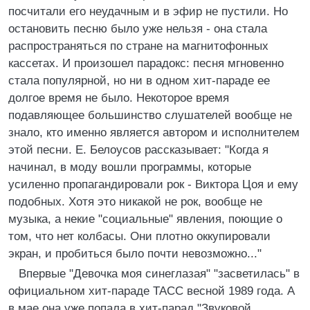
посчитали его неудачным и в эфир не пустили. Но
остановить песню было уже нельзя - она стала
распространяться по стране на магнитофонных
кассетах. И произошел парадокс: песня мгновенно
стала популярной, но ни в одном хит-параде ее
долгое время не было. Некоторое время
подавляющее большинство слушателей вообще не
знало, кто именно является автором и исполнителем
этой песни. Е. Белоусов рассказывает: "Когда я
начинал, в моду вошли программы, которые
усиленно пропагандировали рок - Виктора Цоя и ему
подобных. Хотя это никакой не рок, вообще не
музыка, а некие "социальные" явления, поющие о
том, что нет колбасы. Они плотно оккупировали
экран, и пробиться было почти невозможно..."
Впервые "Девочка моя синеглазая" "засветилась" в
официальном хит-параде ТАСС весной 1989 года. А
в мае она уже попала в хит-парад "Звуковой