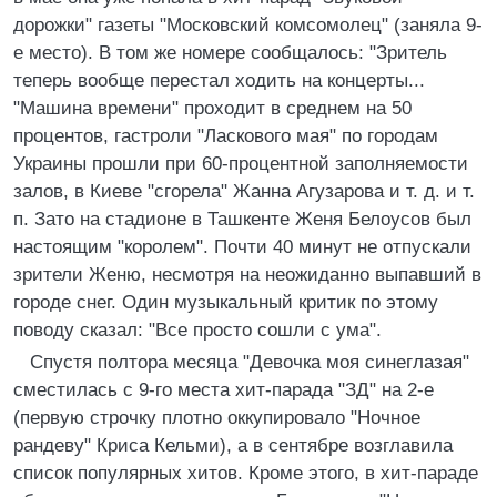
дорожки" газеты "Московский комсомолец" (заняла 9-
е место). В том же номере сообщалось: "Зритель
теперь вообще перестал ходить на концерты...
"Машина времени" проходит в среднем на 50
процентов, гастроли "Ласкового мая" по городам
Украины прошли при 60-процентной заполняемости
залов, в Киеве "сгорела" Жанна Агузарова и т. д. и т.
п. Зато на стадионе в Ташкенте Женя Белоусов был
настоящим "королем". Почти 40 минут не отпускали
зрители Женю, несмотря на неожиданно выпавший в
городе снег. Один музыкальный критик по этому
поводу сказал: "Все просто сошли с ума".
Спустя полтора месяца "Девочка моя синеглазая"
сместилась с 9-го места хит-парада "ЗД" на 2-е
(первую строчку плотно оккупировало "Ночное
рандеву" Криса Кельми), а в сентябре возглавила
список популярных хитов. Кроме этого, в хит-параде