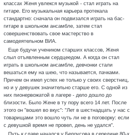
классах Женя увлекся музыкой - стал играть на
гитаре. Его музыкальная карьера протекала
стандартно: сначала он подвизался играть на бас-
гитаре в школьном ансамбле, затем стал
совершенствовать свое мастерство в
самодеятельном ВИА.
Еще будучи учеником старших классов, Женя
слыл отъявленным сердцеедом. А когда он стал
играть в школьном ансамбле, девчонки стали
вешаться ему на шею, что называется, пачками.
Причем он имел успех не только у своих сверстниц,
но и у девушек значительно старше его. С одной из
них пионервожатой в лагере - дело дошло до
близости. Было Жене в ту пору всего 14 лет. После
этого он "вошел во вкус": "Лет в шестнадцать у нас с
товарищами это вошло чуть ли не в поговорку: если
с девушкой время не провел, день не удался".
Путь к славе начался у Белоусова в середине 80-х.