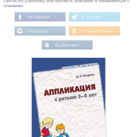
LibFox.Ru (ЛибФокс) или прочесть описание и ознакомиться с
отзывами.
На Facebook
В Твиттере
В Instagram
В Одноклассниках
Мы Вконтакте