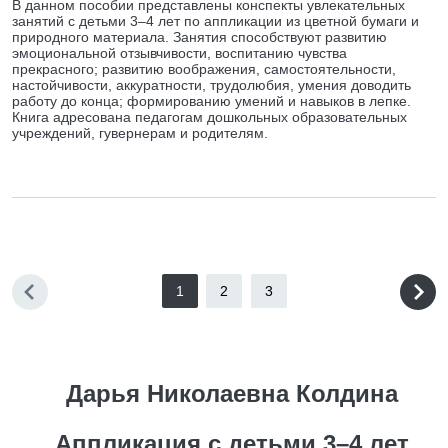
В данном пособии представлены конспекты увлекательных
занятий с детьми 3–4 лет по аппликации из цветной бумаги и
природного материала. Занятия способствуют развитию
эмоциональной отзывчивости, воспитанию чувства
прекрасного; развитию воображения, самостоятельности,
настойчивости, аккуратности, трудолюбия, умения доводить
работу до конца; формированию умений и навыков в лепке.
Книга адресована педагогам дошкольных образовательных
учреждений, гувернерам и родителям.
1
2
3
Дарья Николаевна Колдина
Аппликация с детьми 3–4 лет