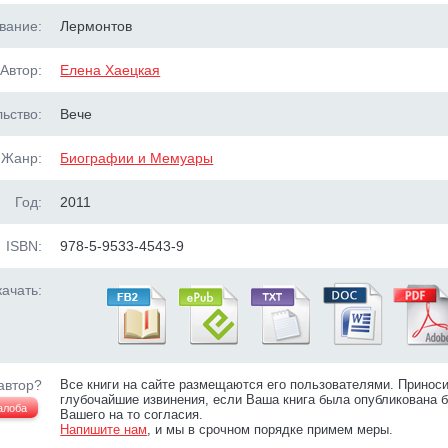
вание:
Лермонтов
Автор:
Елена Хаецкая
ьство:
Вече
Жанр:
Биографии и Мемуары
Год:
2011
ISBN:
978-5-9533-4543-9
ачать:
автор?
Все книги на сайте размещаются его пользователями. Принос
глубочайшие извинения, если Ваша книга была опубликована б
алоба
Вашего на то согласия.
Напишите нам
, и мы в срочном порядке примем меры.