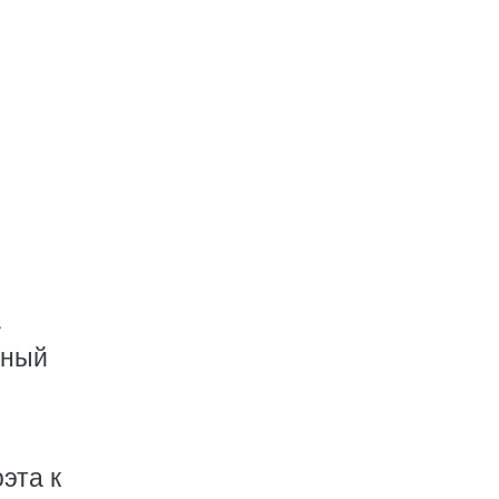
а
нный
эта к