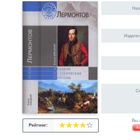
Наз
Издател
Ск
Вы 
Рейтинг:
Ж