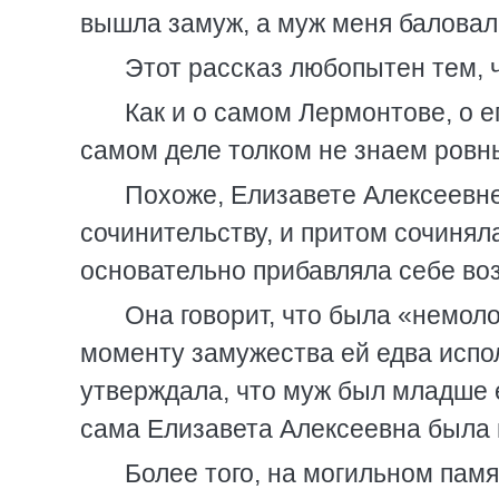
вышла замуж, а муж меня баловал
Этот рассказ любопытен тем, ч
Как и о самом Лермонтове, о е
самом деле толком не знаем ровн
Похоже, Елизавете Алексеевне
сочинительству, и притом сочинял
основательно прибавляла себе воз
Она говорит, что была «немоло
моменту замужества ей едва испол
утверждала, что муж был младше е
сама Елизавета Алексеевна была 
Более того, на могильном памя