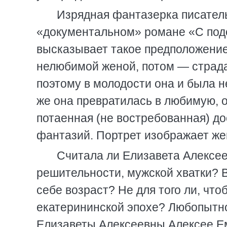
Изрядная фантазерка писател
«документальном» романе «С под
высказывает такое предположение
нелюбимой женой, потом — страд
поэтому в молодости она и была н
же она превратилась в любимую, 
потаенная (не востребованная) до
фантазий. Портрет изображает же
Считала ли Елизавета Алексе
решительности, мужской хватки? В
себе возраст? Не для того ли, чт
екатерининской эпохе? Любопытно 
Елизаветы Алексеевны Алексее Е