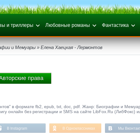
вы и триллеры
Любовные романы
Фантастика
афии и Мемуары
» Елена Хаецкая - Лермонтов
Авторские права
тов" в формате fb2, epub, txt, doc, pdf. Жанр: Биографии и Мемуа
книгу онлайн без регистрации и SMS на сайте LibFox.Ru (ЛибФокс) и
В Instagram
В Одноклассниках
Мы Вконтак