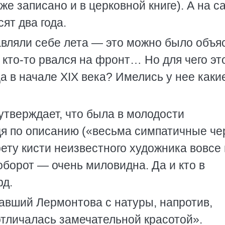
же записано и в церковной книге). А на 
ят два года.
авляли себе лета — это можно было объя
, кто-то рвался на фронт… Но для чего эт
 в начале XIX века? Имелись у нее каки
утверждает, что была в молодости
удя по описанию («весьма симпатичные че
рету кисти неизвестного художника вовсе
оборот — очень миловидна. Да и кто в
рд.
вавший Лермонтова с натуры, напротив,
«отличалась замечательной красотой».