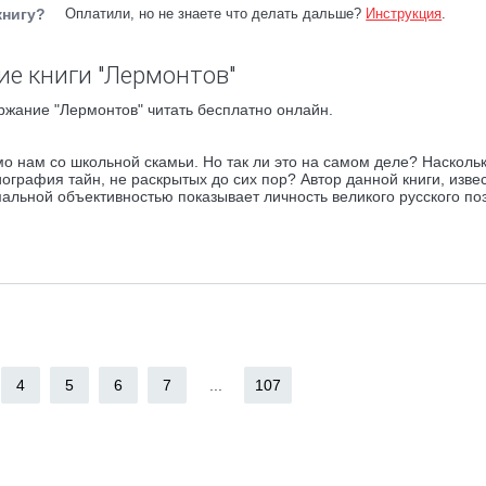
книгу?
Оплатили, но не знаете что делать дальше?
Инструкция
.
е книги "Лермонтов"
ржание "Лермонтов" читать бесплатно онлайн.
мо нам со школьной скамьи. Но так ли это на самом деле? Насколь
ография тайн, не раскрытых до сих пор? Автор данной книги, изве
альной объективностью показывает личность великого русского поэ
4
5
6
7
...
107