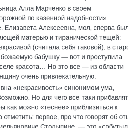
ьница Алла Марченко в своем
орожной по казенной надобности»
. Елизавета Алексеевна, мол, сперва бы
ающей матерью и тиранической тещей;
екрасивой (считала себя таковой); в стар
обожаемую бабушку — вот и проступила
селе красота… Но это все — из области
нщину очень привлекательную.
евна «некрасивость» синонимом ума,
озможно. Но для чего все-таки прибавля
обы как можно «теснее» приблизиться к
отметить: первое, про что говорят об от
мельяновиче Столыпине, — это «собутыл