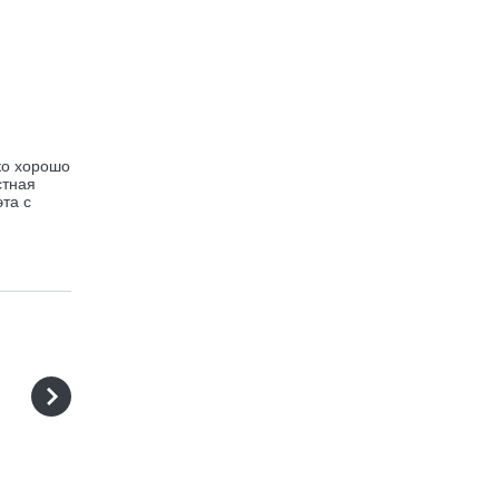
ко хорошо
стная
та с