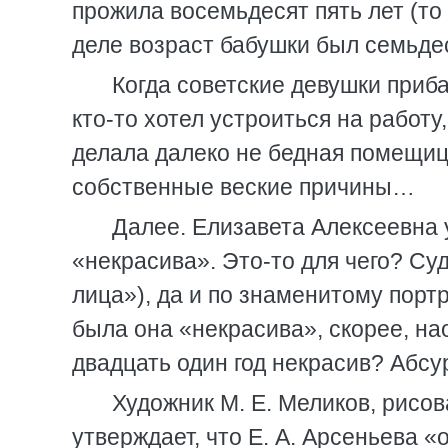
прожила восемьдесят пять лет (то 
деле возраст бабушки был семьдес
Когда советские девушки приб
кто-то хотел устроиться на работу
делала далеко не бедная помещица
собственные веские причины…
Далее. Елизавета Алексеевна 
«некрасива». Это-то для чего? С
лица»), да и по знаменитому порт
была она «некрасива», скорее, на
двадцать один год некрасив? Абсу
Художник М. Е. Меликов, рисо
утверждает, что Е. А. Арсеньева 