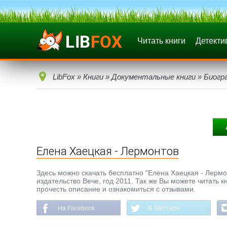
Читать книги
Детекти
LibFox
»
Книги
»
Документальные книги
»
Биогр
Елена Хаецкая - Лермонтов
Здесь можно скачать бесплатно "Елена Хаецкая - Лермон
издательство Вече, год 2011. Так же Вы можете читать 
прочесть описание и ознакомиться с отзывами.
На Facebook
В Твиттере