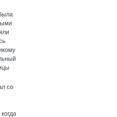
 была
ными
няли
сь
никому
ельный
ицы
ал со
 когда