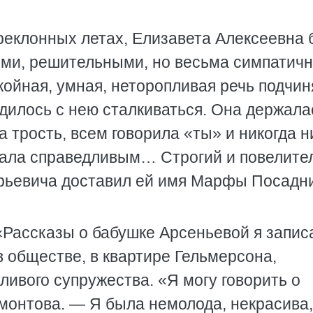
реклонных летах, Елизавета Алексеевна
огими, решительными, но весьма симпатич
койная, умная, неторопливая речь подчи
дилось с нею сталкиваться. Она держала
а трость, всем говорила «ты» и никогда 
итала справедливым… Строгий и повелит
рьевича доставил ей имя Марфы Посадн
«Рассказы о бабушке Арсеньевой я запис
 обществе, в квартире Гельмерсона,
ливого супружества. «Я могу говорить о
монтова. — Я была немолода, некрасива,