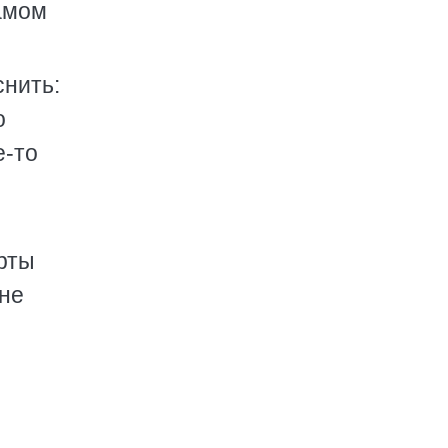
самом
снить:
о
е-то
рты
 не