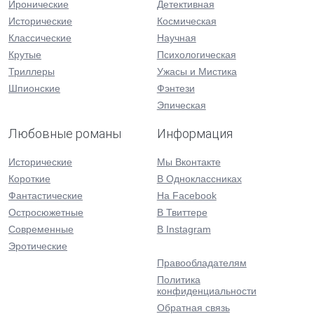
Иронические
Детективная
Исторические
Космическая
Классические
Научная
Крутые
Психологическая
Триллеры
Ужасы и Мистика
Шпионские
Фэнтези
Эпическая
Любовные романы
Информация
Исторические
Мы Вконтакте
Короткие
В Одноклассниках
Фантастические
На Facebook
Остросюжетные
В Твиттере
Современные
В Instagram
Эротические
Правообладателям
Политика
конфиденциальности
Обратная связь