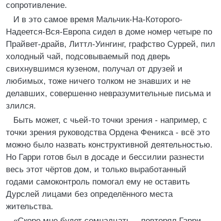
сопротивление.
И в это самое время Мальчик-На-Которого-
Надеется-Вся-Европа сидел в доме номер четыре по
Прайвет-драйв, Литтл-Уингинг, графство Суррей, пил
холодный чай, подсовываемый под дверь
свихнувшимся кузеном, получал от друзей и
любимых, тоже ничего толком не знавших и не
делавших, совершенно невразумительные письма и
злился.
Быть может, с чьей-то точки зрения - например, с
точки зрения руководства Ордена Феникса - всё это
можно было назвать конструктивной деятельностью.
Но Гарри готов был в досаде и бессилии разнести
весь этот чёртов дом, и только выработанный
годами самоконтроль помогал ему не оставить
Дурслей лицами без определённого места
жительства.
«Скоро мне будет семнадцать, - повторял Гарри