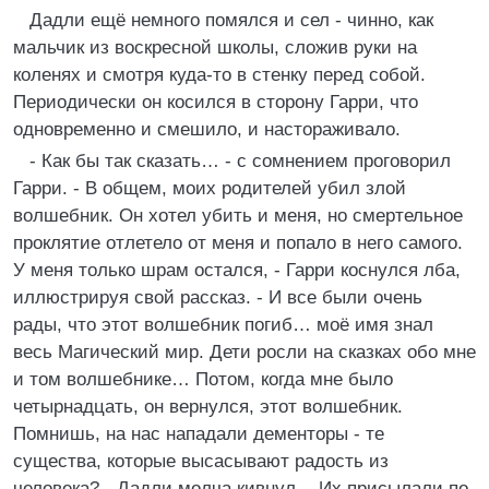
Дадли ещё немного помялся и сел - чинно, как
мальчик из воскресной школы, сложив руки на
коленях и смотря куда-то в стенку перед собой.
Периодически он косился в сторону Гарри, что
одновременно и смешило, и настораживало.
- Как бы так сказать… - с сомнением проговорил
Гарри. - В общем, моих родителей убил злой
волшебник. Он хотел убить и меня, но смертельное
проклятие отлетело от меня и попало в него самого.
У меня только шрам остался, - Гарри коснулся лба,
иллюстрируя свой рассказ. - И все были очень
рады, что этот волшебник погиб… моё имя знал
весь Магический мир. Дети росли на сказках обо мне
и том волшебнике… Потом, когда мне было
четырнадцать, он вернулся, этот волшебник.
Помнишь, на нас нападали дементоры - те
существа, которые высасывают радость из
человека? - Дадли молча кивнул. - Их присылали по