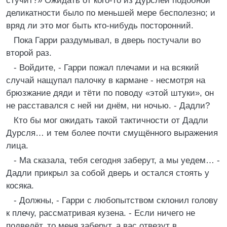
стучит?» Ожидать от кого-то из Дурслей подобной
деликатности было по меньшей мере бесполезно; и
вряд ли это мог быть кто-нибудь посторонний.
Пока Гарри раздумывал, в дверь постучали во
второй раз.
- Войдите, - Гарри пожал плечами и на всякий
случай нащупал палочку в кармане - несмотря на
брюзжание дяди и тёти по поводу «этой штуки», он
не расставался с ней ни днём, ни ночью. - Дадли?
Кто бы мог ожидать такой тактичности от Дадли
Дурсля… и тем более почти смущённого выражения
лица.
- Ма сказала, тебя сегодня заберут, а мы уедем… -
Дадли прикрыл за собой дверь и остался стоять у
косяка.
- Должны, - Гарри с любопытством склонил голову
к плечу, рассматривая кузена. - Если ничего не
подведёт, то меня заберут, а вас отвезут в