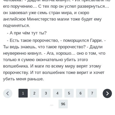
его поручению… С тех пор он успел развернуться…
он завоевал уже семь стран мира, и скоро
английское Министерство магии тоже будет ему
подчиняться.
- А при чём тут ты?
- Есть такое пророчество, - поморщился Гарри. -
Ты ведь знаешь, что такое пророчество? - Дадли
неуверенно кивнул. - Ага, хорошо… оно о том, что
только я сумею окончательно убить этого
волшебника. И маги по всему миру верят этому
пророчеству. И тот волшебник тоже верит и хочет
убить меня раньше.
1
2
3
4
5
6
7
...
96