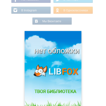
В Instagram
В Одноклассниках
Мы Вконтакте