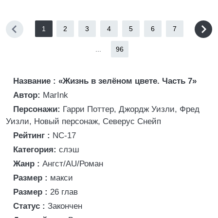
1
2
3
4
5
6
7
...
96
Название : «Жизнь в зелёном цвете. Часть 7»
Автор:
MarInk
Персонажи:
Гарри Поттер, Джордж Уизли, Фред
Уизли, Новый персонаж, Северус Снейп
Рейтинг :
NC-17
Категория:
слэш
Жанр :
Ангст/AU/Роман
Размер :
макси
Размер :
26 глав
Статус :
Закончен