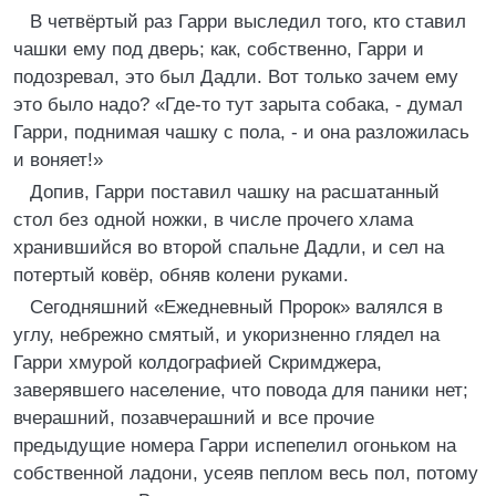
В четвёртый раз Гарри выследил того, кто ставил
чашки ему под дверь; как, собственно, Гарри и
подозревал, это был Дадли. Вот только зачем ему
это было надо? «Где-то тут зарыта собака, - думал
Гарри, поднимая чашку с пола, - и она разложилась
и воняет!»
Допив, Гарри поставил чашку на расшатанный
стол без одной ножки, в числе прочего хлама
хранившийся во второй спальне Дадли, и сел на
потертый ковёр, обняв колени руками.
Сегодняшний «Ежедневный Пророк» валялся в
углу, небрежно смятый, и укоризненно глядел на
Гарри хмурой колдографией Скримджера,
заверявшего население, что повода для паники нет;
вчерашний, позавчерашний и все прочие
предыдущие номера Гарри испепелил огоньком на
собственной ладони, усеяв пеплом весь пол, потому