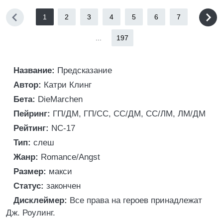
1
2
3
4
5
6
7
...
197
Название:
Предсказание
Автор:
Катри Клинг
Бета:
DieMarchen
Пейринг:
ГП/ДМ, ГП/СС, СС/ДМ, СС/ЛМ, ЛМ/ДМ
Рейтинг:
NC-17
Тип:
слеш
Жанр:
Romance/Angst
Размер:
макси
Статус:
закончен
Дисклеймер:
Все права на героев принадлежат
Дж. Роулинг.