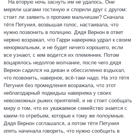
На вторую ночь заснуть им не удалось. Они
меряли шагами гостиную и спорили друг с другом:
стоит ли заявить о пропаже мальчишки? Сначала
тётя Петуния, возвышая голос, настаивала, что
нужно позвонить в полицию. Дядя Вернон в ответ
нервно возражал, что Гарри наверняка удрал к своим
ненормальным, и не будет ничего хорошего, если
все узнают, с кем водится их племянник. Потом
воцарялось недолгое молчание, после чего дядя
Вернон садился на диван и обессиленно вздыхал,
что позвонить, наверное, всё-таки надо. На это тётя
Петуния без промедления возражала, что этот
неблагодарный подкидыш наверняка у своих
невозможных рыжих приятелей, и не стоит сообщать
миру о том, что их уважаемое семейство знается с
каким-то отребьем, которые к тому же полоумные.
Дядя Вернон соглашался, а потом тётя Петуния
опять начинала говорить, что нужно сообщить в