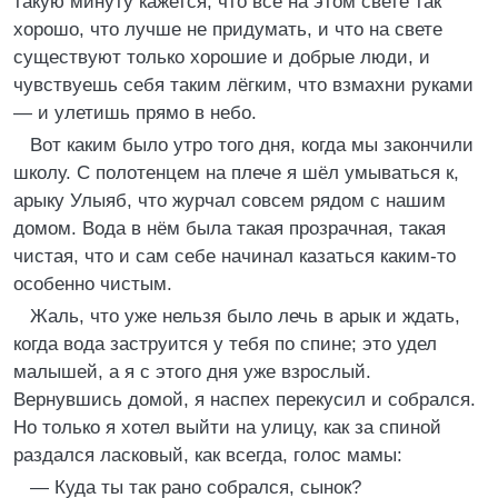
такую минуту кажется, что всё на этом свете так
хорошо, что лучше не придумать, и что на свете
существуют только хорошие и добрые люди, и
чувствуешь себя таким лёгким, что взмахни руками
— и улетишь прямо в небо.
Вот каким было утро того дня, когда мы закончили
школу. С полотенцем на плече я шёл умываться к,
арыку Улыяб, что журчал совсем рядом с нашим
домом. Вода в нём была такая прозрачная, такая
чистая, что и сам себе начинал казаться каким-то
особенно чистым.
Жаль, что уже нельзя было лечь в арык и ждать,
когда вода заструится у тебя по спине; это удел
малышей, а я с этого дня уже взрослый.
Вернувшись домой, я наспех перекусил и собрался.
Но только я хотел выйти на улицу, как за спиной
раздался ласковый, как всегда, голос мамы:
— Куда ты так рано собрался, сынок?