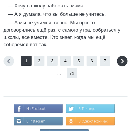
— Хочу в школу забежать, мама.
— А я думала, что вы больше не учитесь.
— А мы не учимся, верно. Мы просто
договорились ещё раз, с самого утра, собраться у
школы, все вместе. Кто знает, когда мы ещё
соберёмся вот так.
1
2
3
4
5
6
7
...
79
На Facebook
В Твиттере
В Instagram
В Одноклассниках