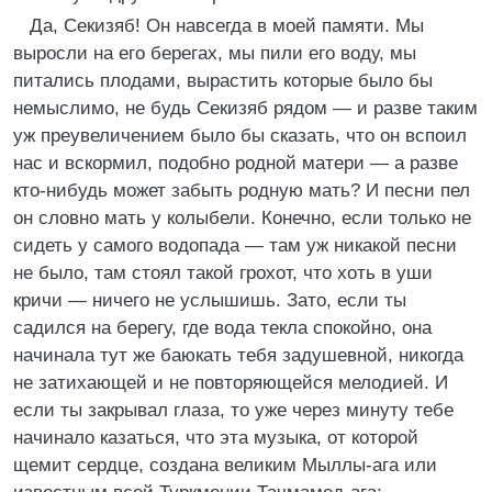
Да, Секизяб! Он навсегда в моей памяти. Мы
выросли на его берегах, мы пили его воду, мы
питались плодами, вырастить которые было бы
немыслимо, не будь Секизяб рядом — и разве таким
уж преувеличением было бы сказать, что он вспоил
нас и вскормил, подобно родной матери — а разве
кто-нибудь может забыть родную мать? И песни пел
он словно мать у колыбели. Конечно, если только не
сидеть у самого водопада — там уж никакой песни
не было, там стоял такой грохот, что хоть в уши
кричи — ничего не услышишь. Зато, если ты
садился на берегу, где вода текла спокойно, она
начинала тут же баюкать тебя задушевной, никогда
не затихающей и не повторяющейся мелодией. И
если ты закрывал глаза, то уже через минуту тебе
начинало казаться, что эта музыка, от которой
щемит сердце, создана великим Мыллы-ага или