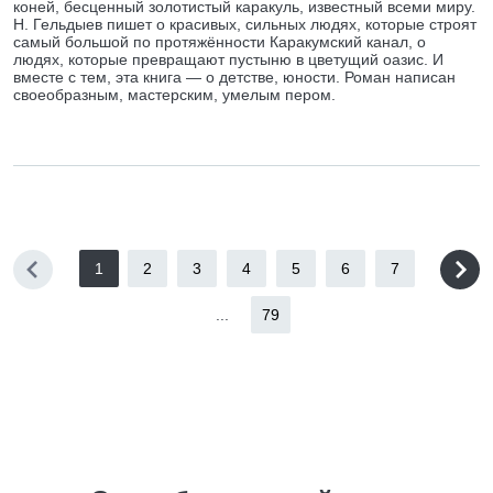
коней, бесценный золотистый каракуль, известный всеми миру.
Н. Гельдыев пишет о красивых, сильных людях, которые строят
самый большой по протяжённости Каракумский канал, о
людях, которые превращают пустыню в цветущий оазис. И
вместе с тем, эта книга — о детстве, юности. Роман написан
своеобразным, мастерским, умелым пером.
1
2
3
4
5
6
7
...
79