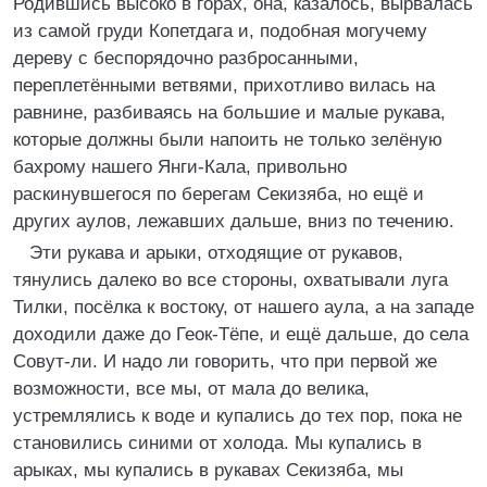
Родившись высоко в горах, она, казалось, вырвалась
из самой груди Копетдага и, подобная могучему
дереву с беспорядочно разбросанными,
переплетёнными ветвями, прихотливо вилась на
равнине, разбиваясь на большие и малые рукава,
которые должны были напоить не только зелёную
бахрому нашего Янги-Кала, привольно
раскинувшегося по берегам Секизяба, но ещё и
других аулов, лежавших дальше, вниз по течению.
Эти рукава и арыки, отходящие от рукавов,
тянулись далеко во все стороны, охватывали луга
Тилки, посёлка к востоку, от нашего аула, а на западе
доходили даже до Геок-Тёпе, и ещё дальше, до села
Совут-ли. И надо ли говорить, что при первой же
возможности, все мы, от мала до велика,
устремлялись к воде и купались до тех пор, пока не
становились синими от холода. Мы купались в
арыках, мы купались в рукавах Секизяба, мы