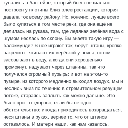
купались в бассейне, который был специально
построен у плотины близ электростанции, которая
давала ток всему району. Но, конечно, лучше всего
было купаться в том месте реки, где она ещё не
делилась на рукава, там, где ледяная зелёная вода с
шумом неслась по склону. Вы знаете такую игру —
балакмунди? В неё играют так; берут штаны, крепко-
накрепко стягивают их верёвкой у пояса, потом
засовывают в воду, а когда они хорошенько
промокнут, надувают через штанины, так что
получался огромный пузырь; и вот на этом-то
пузыре, из которого медленно выходил воздух, мы и
неслись вниз по течению в стремительном ревущем
потоке, стараясь заплыть как можно дальше. Это
было просто здорово, если бы не одно
обстоятельство: иногда приходилось возвращаться,
неся штаны в руках, вернее то, что от штанов
оставалось. И матери наши, как нам казалось,