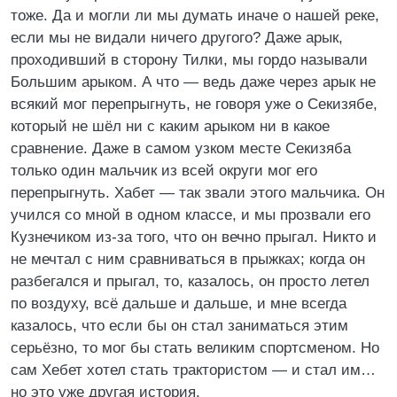
тоже. Да и могли ли мы думать иначе о нашей реке,
если мы не видали ничего другого? Даже арык,
проходивший в сторону Тилки, мы гордо называли
Большим арыком. А что — ведь даже через арык не
всякий мог перепрыгнуть, не говоря уже о Секизябе,
который не шёл ни с каким арыком ни в какое
сравнение. Даже в самом узком месте Секизяба
только один мальчик из всей округи мог его
перепрыгнуть. Хабет — так звали этого мальчика. Он
учился со мной в одном классе, и мы прозвали его
Кузнечиком из-за того, что он вечно прыгал. Никто и
не мечтал с ним сравниваться в прыжках; когда он
разбегался и прыгал, то, казалось, он просто летел
по воздуху, всё дальше и дальше, и мне всегда
казалось, что если бы он стал заниматься этим
серьёзно, то мог бы стать великим спортсменом. Но
сам Хебет хотел стать трактористом — и стал им…
но это уже другая история.