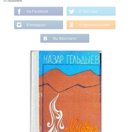
отзывами.
На Facebook
В Твиттере
В Instagram
В Одноклассниках
Мы Вконтакте