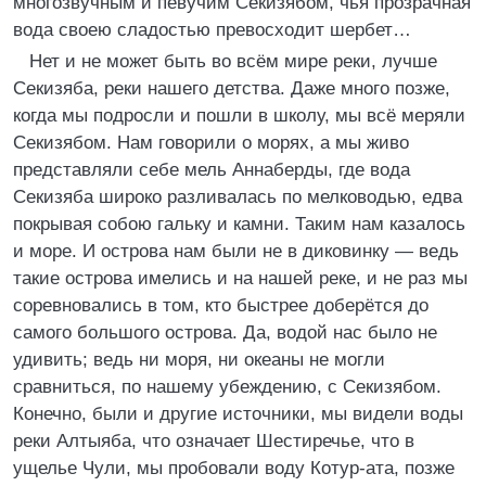
многозвучным и певучим Секизябом, чья прозрачная
вода своею сладостью превосходит шербет…
Нет и не может быть во всём мире реки, лучше
Секизяба, реки нашего детства. Даже много позже,
когда мы подросли и пошли в школу, мы всё меряли
Секизябом. Нам говорили о морях, а мы живо
представляли себе мель Аннаберды, где вода
Секизяба широко разливалась по мелководью, едва
покрывая собою гальку и камни. Таким нам казалось
и море. И острова нам были не в диковинку — ведь
такие острова имелись и на нашей реке, и не раз мы
соревновались в том, кто быстрее доберётся до
самого большого острова. Да, водой нас было не
удивить; ведь ни моря, ни океаны не могли
сравниться, по нашему убеждению, с Секизябом.
Конечно, были и другие источники, мы видели воды
реки Алтыяба, что означает Шестиречье, что в
ущелье Чули, мы пробовали воду Котур-ата, позже