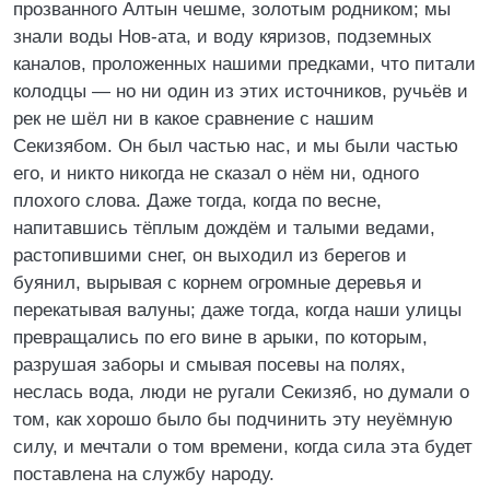
прозванного Алтын чешме, золотым родником; мы
знали воды Нов-ата, и воду кяризов, подземных
каналов, проложенных нашими предками, что питали
колодцы — но ни один из этих источников, ручьёв и
рек не шёл ни в какое сравнение с нашим
Секизябом. Он был частью нас, и мы были частью
его, и никто никогда не сказал о нём ни, одного
плохого слова. Даже тогда, когда по весне,
напитавшись тёплым дождём и талыми ведами,
растопившими снег, он выходил из берегов и
буянил, вырывая с корнем огромные деревья и
перекатывая валуны; даже тогда, когда наши улицы
превращались по его вине в арыки, по которым,
разрушая заборы и смывая посевы на полях,
неслась вода, люди не ругали Секизяб, но думали о
том, как хорошо было бы подчинить эту неуёмную
силу, и мечтали о том времени, когда сила эта будет
поставлена на службу народу.