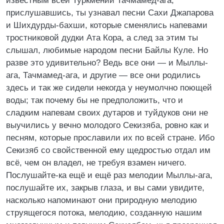
известным всей Туркмении Тачмамед-ага;
прислушавшись, ты узнавал песни Сахи Джапарова
и Шихдурды-бахши, которые сменялись напевами
тростниковой дудки Ата Кора, а след за этим ты
слышал, любимые народом песни Байлы Куле. Но
разве это удивительно? Ведь все они — и Мыллы-
ага, Тачмамед-ага, и другие — все они родились
здесь и так же сидели некогда у неумолчно поющей
воды; так почему бы не предположить, что и
сладким напевам своих дутаров и туйдуков они не
выучились у вечно молодого Секизяба, ровно как и
песням, которые прославили их по всей стране. Ибо
Секизяб со свойственной ему щедростью отдал им
всё, чем он владел, не требуя взамен ничего.
Послушайте-ка ещё и ещё раз мелодии Мыллы-ага,
послушайте их, закрыв глаза, и вы сами увидите,
насколько напоминают они природную мелодию
струящегося потока, мелодию, созданную нашим