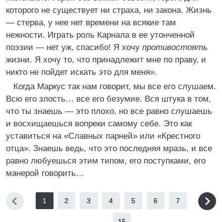
которого не существует ни страха, ни закона. Жизнь
— стерва, у нее нет времени на всякие там
нежности. Играть роль Карнала в ее утонченной
поэзии — нет уж, спасибо! Я хочу
противостоять
жизни. Я хочу то, что принадлежит мне по праву, и
никто не пойдет искать это для меня».
Когда Маркус так нам говорит, мы все его слушаем.
Всю его злость… все его безумие. Вся штука в том,
что ты знаешь — это плохо, но все равно слушаешь
и восхищаешься вопреки самому себе. Это как
уставиться на «Славных парней» или «Крестного
отца». Знаешь ведь, что это последняя мразь, и все
равно любуешься этим типом, его поступками, его
манерой говорить…
1
2
3
4
5
6
7
...
15