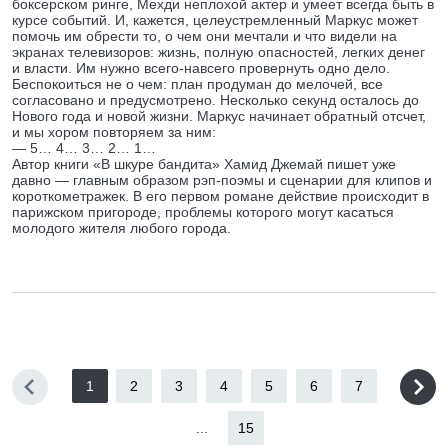
боксерском ринге, Мехди неплохой актер и умеет всегда быть в
курсе событий. И, кажется, целеустремленный Маркус может
помочь им обрести то, о чем они мечтали и что видели на
экранах телевизоров: жизнь, полную опасностей, легких денег
и власти. Им нужно всего-навсего провернуть одно дело.
Беспокоиться не о чем: план продуман до мелочей, все
согласовано и предусмотрено. Несколько секунд осталось до
Нового года и новой жизни. Маркус начинает обратный отсчет,
и мы хором повторяем за ним:
— 5… 4… 3… 2… 1…
Автор книги «В шкуре бандита» Хамид Джемай пишет уже
давно — главным образом рэп-поэмы и сценарии для клипов и
короткометражек. В его первом романе действие происходит в
парижском пригороде, проблемы которого могут касаться
молодого жителя любого города.
1
2
3
4
5
6
7
...
15