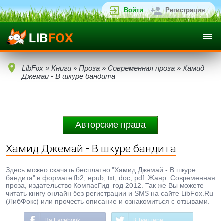
Войти
Регистрация
LibFox
»
Книги
»
Проза
»
Современная проза
» Хамид
Джемай - В шкуре бандита
Авторские права
Хамид Джемай - В шкуре бандита
Здесь можно скачать бесплатно "Хамид Джемай - В шкуре
бандита" в формате fb2, epub, txt, doc, pdf. Жанр: Современная
проза, издательство КомпасГид, год 2012. Так же Вы можете
читать книгу онлайн без регистрации и SMS на сайте LibFox.Ru
(ЛибФокс) или прочесть описание и ознакомиться с отзывами.
На Facebook
В Твиттере