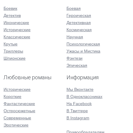
Боевик
Боевая
Детектив
Героическая
Иронические
Детективная
Исторические
Космическая
Классические
Научная
Крутые
Психологическая
Триллеры
Ужасы и Мистика
Шпионские
Фэнтези
Эпическая
Любовные романы
Информация
Исторические
Мы Вконтакте
Короткие
В Одноклассниках
Фантастические
На Facebook
Остросюжетные
В Твиттере
Современные
В Instagram
Эротические
Правообладателям