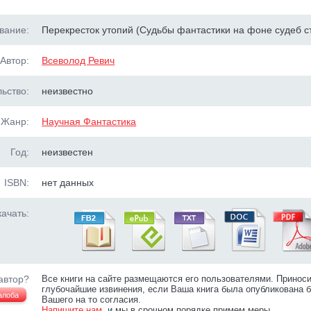
вание:
Перекресток утопий (Судьбы фантастики на фоне судеб с
Автор:
Всеволод Ревич
ьство:
неизвестно
Жанр:
Научная Фантастика
Год:
неизвестен
ISBN:
нет данных
ачать:
автор?
Все книги на сайте размещаются его пользователями. Принос
глубочайшие извинения, если Ваша книга была опубликована б
алоба
Вашего на то согласия.
Напишите нам
, и мы в срочном порядке примем меры.