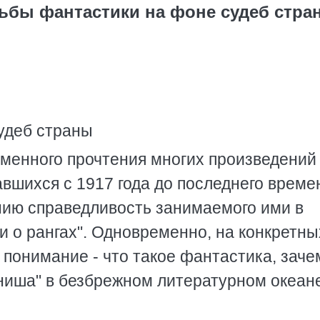
дьбы фантастики на фоне судеб стра
удеб страны
еменного прочтения многих произведений
вшихся с 1917 года до последнего време
нию справедливость занимаемого ими в
ли о рангах". Одновременно, на конкретны
понимание - что такое фантастика, заче
 ниша" в безбрежном литературном океан