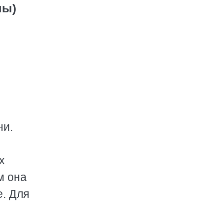
ны)
ни.
х
м она
е. Для