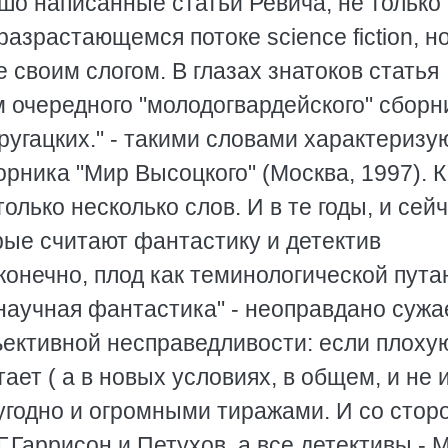
о написанные статьи Ревича, не только
азрастающемся потоке science fiction, но
 своим слогом. В глазах знатоков статья
 очередного "молодогвардейского" сборн
ругацких." - такими словами характеризу
рника "Мир Высоцкого" (Москва, 1997). К
олько несколько слов. И в те годы, и сей
рые считают фантастику и детектив
 конечно, плод как теминологической пута
"научная фантастика" - неоправдано сужа
бъективной несправедливости: если плоху
ает ( а в новых условиях, в общем, и не 
о угодно и огромными тиражами. И со стор
Г.Гаррисон и Петухов, а все детективы - 