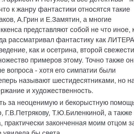
что к жанру фантастики относятся такие
ков, А.Грин и Е.Замятин, а многие
ккенса представляют собой не что иное, 
егда рассматривал фантастику как ЛИТЕР
ведение, как и осетрина, второй свежести
множество примеров этому. Точно также он
е вопроса - хотя его симпатии были
теперь называют шестидесятниками, но н
ержание и художественность.
сть за неоценимую и бекорыстную помощь
, Г.В.Петрякову, Т.Ю.Биленкиной, а также
а, практически законченная моим отцом з
 увидела бы света.