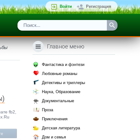
Войти
Регистрация
Главное меню
дьбы
Фантастика и фэнтези
Любовные романы
Детективы и триллеры
Наука, Образование
ы)
Документальные
Проза
ате fb2,
ox.Ru
Приключения
Детская литература
те
Дом и семья