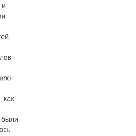
 и
ен
тей,
алов
дело
, как
 были
лось