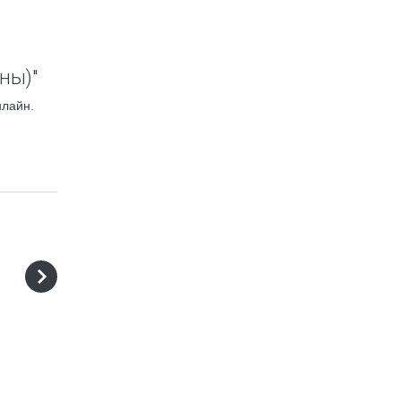
ны)"
нлайн.