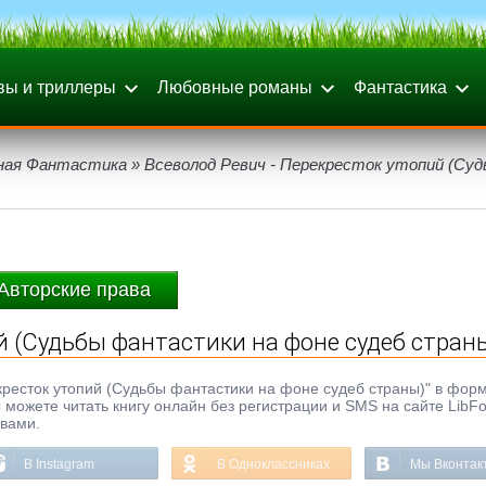
вы и триллеры
Любовные романы
Фантастика
ная Фантастика
» Всеволод Ревич - Перекресток утопий (Су
Авторские права
й (Судьбы фантастики на фоне судеб стран
кресток утопий (Судьбы фантастики на фоне судеб страны)" в форм
Вы можете читать книгу онлайн без регистрации и SMS на сайте LibF
ывами.
В Instagram
В Одноклассниках
Мы Вконтак