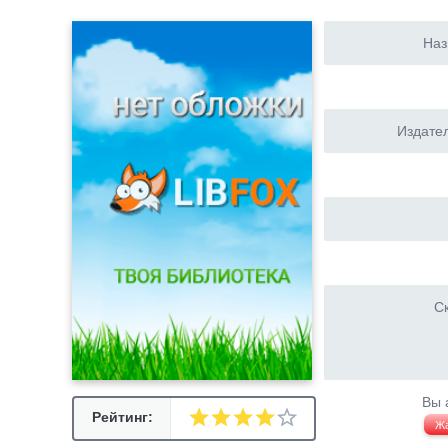
Наз
Издател
Ск
Вы 
Рейтинг:
Ж