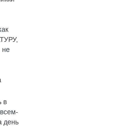
как
АТУРУ,
 не
а
 в
 всем-
а день