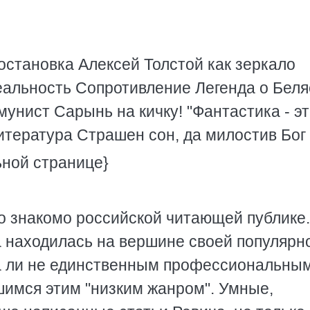
остановка Алексей Толстой как зеркало
альность Сопротивление Легенда о Беля
унист Сарынь на кичку! "Фантастика - эт
итература Страшен сон, да милостив Бог
ьной странице}
 знакомо российской читающей публике.
а находилась на вершине своей популярн
а ли не единственным профессиональны
имся этим "низким жанром". Умные,