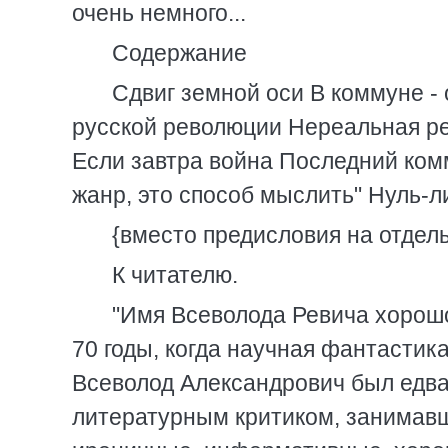
очень немного...
Содержание
Сдвиг земной оси В коммуне - 
русской революции Нереальная ре
Если завтра война Последний комм
жанр, это способ мыслить" Нуль-л
{вместо предисловия на отдел
К читателю.
"Имя Всеволода Ревича хорошо
70 годы, когда научная фантастик
Всеволод Александрович был едв
литературным критиком, занимавш