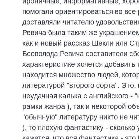
ироничные, информативные, хорош
помогали ориентироваться во все р
доставляли читателю удовольствие
Ревича была таким же украшением
как и новый рассказ Шекли или Ст
Всеволода Ревича составители сбо
характеристике хочется добавить т
находится множество людей, кото
литературой "второго сорта". Это,
неудачная калька с английского - 
рамки жанра ), так и некоторой о
"обычную" литературу никто не чит
), то плохую фантастику - скольк
кажется, что вся фантастика - это 