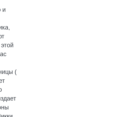
 и
ика,
ют
 этой
час
ницы (
ет
ю
издает
оны
Микки