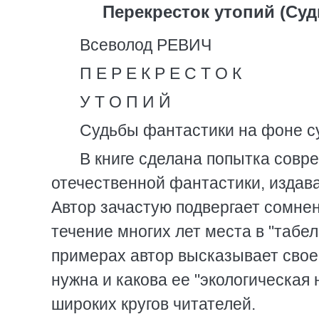
Перекресток утопий (Су
Всеволод РЕВИЧ
П Е Р Е К Р Е С Т О К
У Т О П И Й
Судьбы фантастики на фоне с
В книге сделана попытка совр
отечественной фантастики, издава
Автор зачастую подвергает сомне
течение многих лет места в "табе
примерах автор высказывает свое 
нужна и какова ее "экологическая
широких кругов читателей.