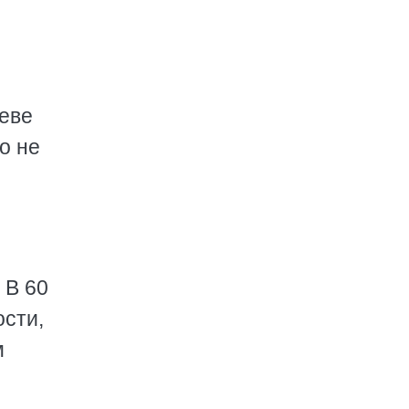
еве
о не
 В 60
ости,
м