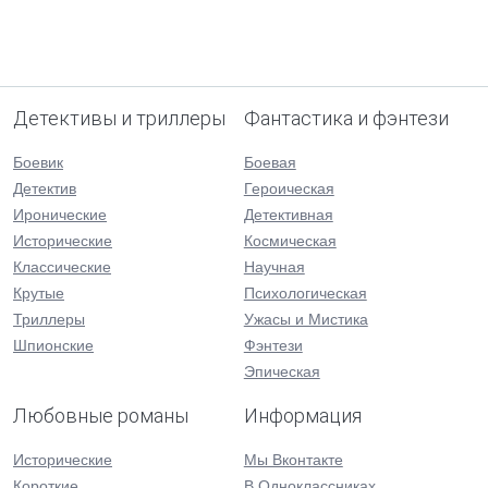
Детективы и триллеры
Фантастика и фэнтези
Боевик
Боевая
Детектив
Героическая
Иронические
Детективная
Исторические
Космическая
Классические
Научная
Крутые
Психологическая
Триллеры
Ужасы и Мистика
Шпионские
Фэнтези
Эпическая
Любовные романы
Информация
Исторические
Мы Вконтакте
Короткие
В Одноклассниках