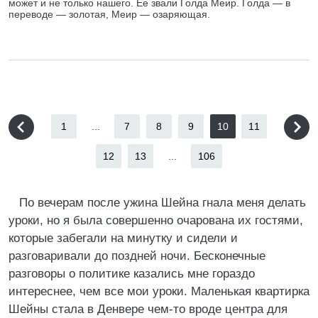
может и не только нашего. Ее звали Голда Меир. Голда — в
переводе — золотая, Меир — озаряющая.
1
...
7
8
9
10
11
12
13
...
106
По вечерам после ужина Шейна гнала меня делать
уроки, но я была совершенно очарована их гостями,
которые забегали на минутку и сидели и
разговаривали до поздней ночи. Бесконечные
разговоры о политике казались мне гораздо
интереснее, чем все мои уроки. Маленькая квартирка
Шейны стала в Денвере чем-то вроде центра для