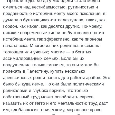
Прошли годы. Когда у молодежи стало модно
смеяться над несгибаемостью, рутинностью и
преданностью истеблишменту моего поколения, я
думала о бунтовщиках-интеллектуалах, таких, как
Гордон, как Рахел, как десятки других. По-моему,
никакие современные хиппи не бунтовали против
истеблишмента так эффективно, как те пионеры
начала века. Многие из них родились в семьях
торговцев или ученых; многие — в богатых
ассимилированных семьях. Если бы их
воодушевлял только сионизм, то они могли бы
приехать в Палестину, купить несколько
апельсиновых рощ и нанять для работы арабов. Это
было бы куда легче. Но они были политическими
радикалами и глубоко верили, что только
собственный труд может освободить евреев,
избавить их от гетто и его ментальности; труд даст
им, вдобавок к историческому, моральное право