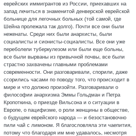
еврейских иммигрантов из России, приехавших на
запад лечиться в знаменитой денверской еврейской
больнице для легочных больных (той самой, где
Шейна пролежала так долго). Почти все они были
неженаты. Среди них были анархисты, были
социалисты и сионисты-социалисты. Все они уже
переболели туберкулезом или были еще больны,
все были вырваны из привычной почвы, все были
страстно захвачены главными проблемами
современности. Они разговаривали, спорили, даже
ссорились часами по поводу того, что происходит в
мире и что должно произойти. Разговаривали о
философии анархизма Эммы Гольдман и Петра
Кропоткина, о приезде Вильсона и о ситуации в
Европе, о пацифизме, о роли женщины в обществе,
о будущем еврейского народа — и безостановочно
пили чай с лимоном. Я благословляла эти чаепития,
потому что благодаря им мне удавалось, несмотря