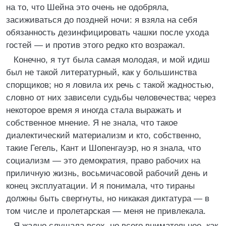
на то, что Шейна это очень не одобряла,
засиживаться до поздней ночи: я взяла на себя
обязанность дезинфицировать чашки после ухода
гостей — и против этого редко кто возражал.
Конечно, я тут была самая молодая, и мой идиш
был не такой литературный, как у большинства
спорщиков; но я ловила их речь с такой жадностью,
словно от них зависели судьбы человечества; через
некоторое время я иногда стала выражать и
собственное мнение. Я не знала, что такое
диалектический материализм и кто, собственно,
такие Гегель, Кант и Шопенгауэр, но я знала, что
социализм — это демократия, право рабочих на
приличную жизнь, восьмичасовой рабочий день и
конец эксплуатации. И я понимала, что тираны
должны быть свергнуты, но никакая диктатура — в
том числе и пролетарская — меня не привлекала.
Я жадно слушала всех, но всего внимательнее, как