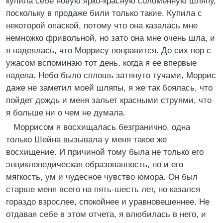
купила себе новую ярко-красную соломенную шляпу,
поскольку в продаже били только такие. Купила с
некоторой опаской, потому что она казалась мне
немножко фривольной, но зато она мне очень шла, и
я надеялась, что Моррису понравится. До сих пор с
ужасом вспоминаю тот день, когда я ее впервые
надела. Небо было сплошь затянуто тучами, Моррис
даже не заметил моей шляпы, я же так боялась, что
пойдет дождь и меня зальет красными струями, что
я больше ни о чем не думала.
Моррисом я восхищалась безгранично, одна
только Шейна вызывала у меня такое же
восхищение. И причиной тому была не только его
энциклопедическая образованность, но и его
мягкость, ум и чудесное чувство юмора. Он был
старше меня всего на пять-шесть лет, но казался
гораздо взрослее, спокойнее и уравновешеннее. Не
отдавая себе в этом отчета, я влюбилась в него, и