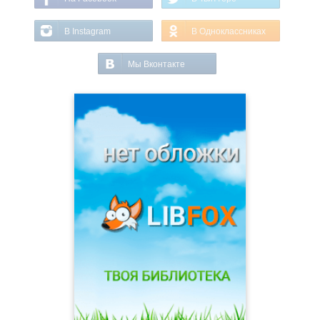
В Instagram
В Одноклассниках
Мы Вконтакте