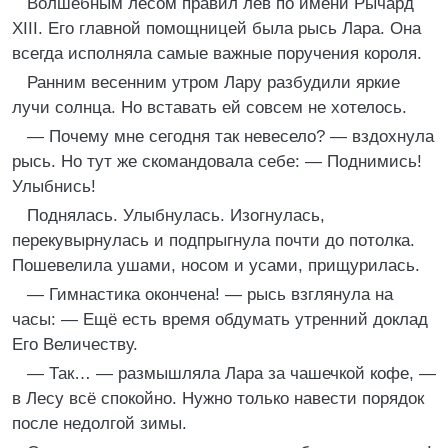
Волшебным лесом правил лев по имени Рычард
ХIII. Его главной помощницей была рысь Лара. Она
всегда исполняла самые важные поручения короля.
Ранним весенним утром Лару разбудили яркие
лучи солнца. Но вставать ей совсем не хотелось.
— Почему мне сегодня так невесело? — вздохнула
рысь. Но тут же скомандовала себе: — Поднимись!
Улыбнись!
Поднялась. Улыбнулась. Изогнулась,
перекувырнулась и подпрыгнула почти до потолка.
Пошевелила ушами, носом и усами, прищурилась.
— Гимнастика окончена! — рысь взглянула на
часы: — Ещё есть время обдумать утренний доклад
Его Величеству.
— Так… — размышляла Лара за чашечкой кофе, —
в Лесу всё спокойно. Нужно только навести порядок
после недолгой зимы.