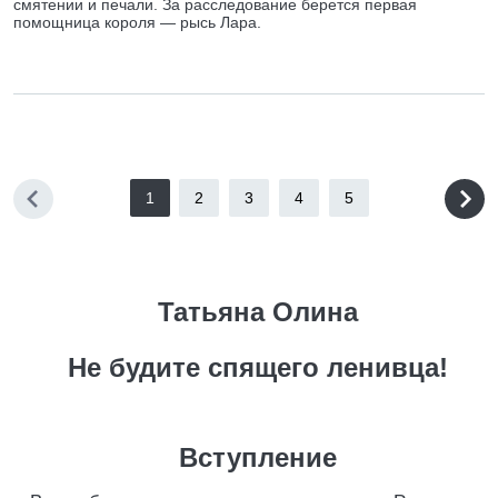
смятении и печали. За расследование берется первая
помощница короля — рысь Лара.
1
2
3
4
5
Татьяна Олина
Не будите спящего ленивца!
Вступление