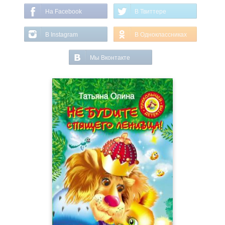
На Facebook
В Твиттере
В Instagram
В Одноклассниках
Мы Вконтакте