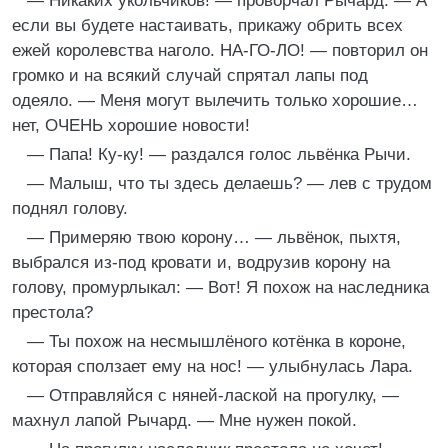
— Никаких укольчиков! — проворчал Рычард. — А
если вы будете настаивать, прикажу обрить всех
ежей королевства наголо. НА-ГО-ЛО! — повторил он
громко и на всякий случай спрятал лапы под
одеяло. — Меня могут вылечить только хорошие…
нет, ОЧЕНЬ хорошие новости!
— Папа! Ку-ку! — раздался голос львёнка Рычи.
— Малыш, что ты здесь делаешь? — лев с трудом
поднял голову.
— Примеряю твою корону… — львёнок, пыхтя,
выбрался из-под кровати и, водрузив корону на
голову, промурлыкал: — Вот! Я похож на наследника
престола?
— Ты похож на несмышлёного котёнка в короне,
которая сползает ему на нос! — улыбнулась Лара.
— Отправляйся с няней-лаской на прогулку, —
махнул лапой Рычард. — Мне нужен покой.