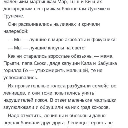
маленьким мартышкам Мар, Тыш и Ки и их
двоюродным сестричкам-близнецам Дунечке и
Грунечке.
Они раскачивались на лианах и кричали
наперебой:
— Мы — лучшие в мире акробаты и фокусники!
— Мы — лучшие клоуны на свете!
Как ни старались взрослые обезьяны — мама
Прыгги, папа Скоки, дядя капуцин Капа и бабушка
горилла Го — утихомирить малышей, те не
успокаивались.
Их пронзительные голоса разбудили семейство
ленивцев, и они тоже попытались унять
нарушителей покоя. В ответ маленькие мартышки
заулюлюкали и обрушили на них град кокосов.
Надо отметить, ленивцы и обезьяны давно
недолюбливали друг друга. Ленивцы терпеть не