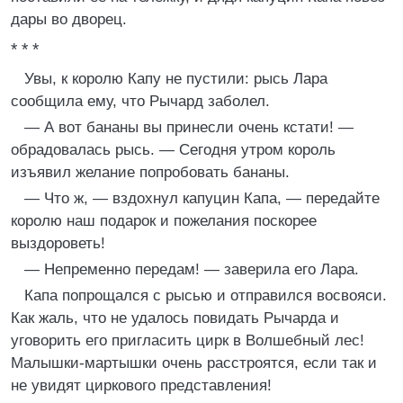
дары во дворец.
* * *
Увы, к королю Капу не пустили: рысь Лара
сообщила ему, что Рычард заболел.
— А вот бананы вы принесли очень кстати! —
обрадовалась рысь. — Сегодня утром король
изъявил желание попробовать бананы.
— Что ж, — вздохнул капуцин Капа, — передайте
королю наш подарок и пожелания поскорее
выздороветь!
— Непременно передам! — заверила его Лара.
Капа попрощался с рысью и отправился восвояси.
Как жаль, что не удалось повидать Рычарда и
уговорить его пригласить цирк в Волшебный лес!
Малышки-мартышки очень расстроятся, если так и
не увидят циркового представления!