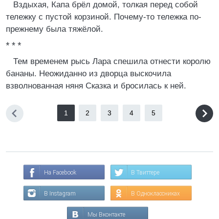
Вздыхая, Капа брёл домой, толкая перед собой
тележку с пустой корзиной. Почему-то тележка по-
прежнему была тяжёлой.
* * *
Тем временем рысь Лара спешила отнести королю
бананы. Неожиданно из дворца выскочила
взволнованная няня Сказка и бросилась к ней.
1
2
3
4
5
На Facebook
В Твиттере
В Instagram
В Одноклассниках
Мы Вконтакте