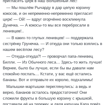
пригласить цирк в наш Волшебный лес!
— Мы пошлём Рычарду в дар целую корзину
кокосов, и он непременно-непременно пригласит
цирк! — Ой! — вдруг огорчённо воскликнула
Дунечка. — А кокосы-то мы все перебросали в
ленивцев!..
— В каких-то глупых ленивцев! — поддержала
сестрёнку Грунечка. — И откуда они только взялись в
нашем весёлом лесу?
— Откуда-откуда?! — проворчал папа-ленивец
Билли. — Из Обычного леса… Здесь-то жить лучше!
Вернее, было бы лучше, если бы вы давали нам
спокойно поспать… Кстати, у вас ещё остались
бананы. Вот и отправьте их королю, подхалимы!
Малышки-мартышки переглянулись: а ведь и
верно, бананов осталось предостаточно! Они
сложили фрукты в большую корзину с крышкой,
поставили её на тележку, и дядя капуцин Капа повёз