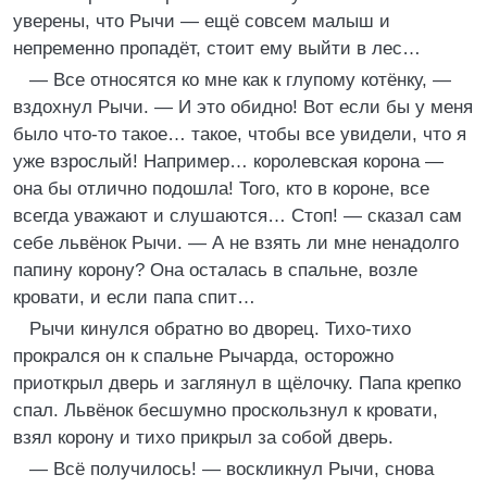
уверены, что Рычи — ещё совсем малыш и
непременно пропадёт, стоит ему выйти в лес…
— Все относятся ко мне как к глупому котёнку, —
вздохнул Рычи. — И это обидно! Вот если бы у меня
было что-то такое… такое, чтобы все увидели, что я
уже взрослый! Например… королевская корона —
она бы отлично подошла! Того, кто в короне, все
всегда уважают и слушаются… Стоп! — сказал сам
себе львёнок Рычи. — А не взять ли мне ненадолго
папину корону? Она осталась в спальне, возле
кровати, и если папа спит…
Рычи кинулся обратно во дворец. Тихо-тихо
прокрался он к спальне Рычарда, осторожно
приоткрыл дверь и заглянул в щёлочку. Папа крепко
спал. Львёнок бесшумно проскользнул к кровати,
взял корону и тихо прикрыл за собой дверь.
— Всё получилось! — воскликнул Рычи, снова