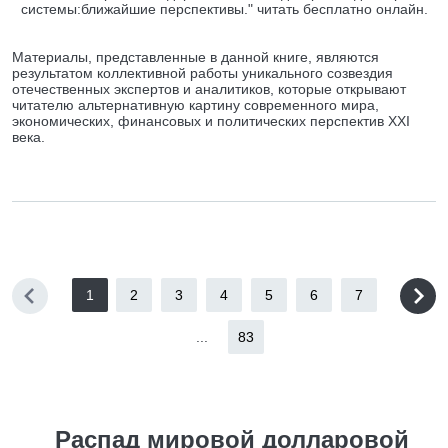
системы:ближайшие перспективы." читать бесплатно онлайн.
Материалы, представленные в данной книге, являются
результатом коллективной работы уникального созвездия
отечественных экспертов и аналитиков, которые открывают
читателю альтернативную картину современного мира,
экономических, финансовых и политических перспектив XXI
века.
1
2
3
4
5
6
7
...
83
Распад мировой долларовой