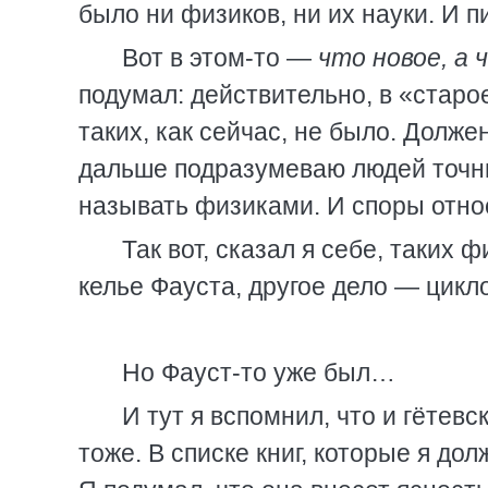
было ни физиков, ни их науки. И п
Вот в этом-то —
что новое, а 
подумал: действительно, в «старо
таких, как сейчас, не было. Долже
дальше подразумеваю людей точны
называть физиками. И споры отно
Так вот, сказал я себе, таких 
келье Фауста, другое дело — цикл
Но Фауст-то уже был…
И тут я вспомнил, что и гётев
тоже. В списке книг, которые я до