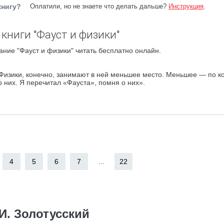
книгу?
Оплатили, но не знаете что делать дальше?
Инструкция
.
книги "Фауст и физики"
ание "Фауст и физики" читать бесплатно онлайн.
 Физики, конечно, занимают в ней меньшее место. Меньшее — по к
о них. Я перечитал «Фауста», помня о них».
4
5
6
7
...
22
И. Золотусский