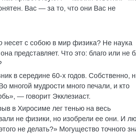
онятен. Вас — за то, что они Вас не
о
несет с собою в мир физика? Не наука
она представляет. Что это: благо или не б
?
ник в середине 60-х годов. Собственно, н
Во многой мудрости много печали, и кто
бь», — говорит Экклезиаст.
рыв в Хиросиме лег тенью на весь
али не физики, но изобрели ее они. И л
 этого не делать?» Могущество точного з