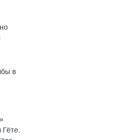
 но
и
лбы в
»
 Гёте.