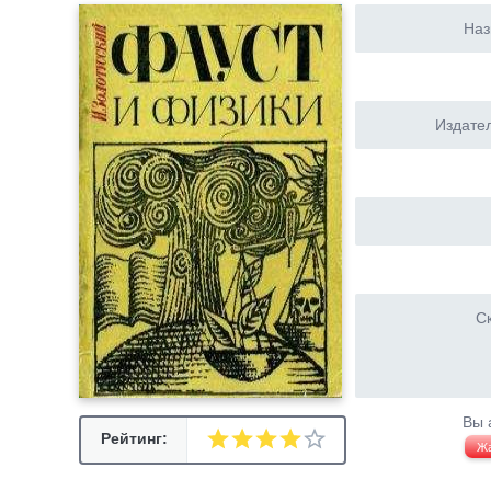
Наз
Издател
Ск
Вы 
Рейтинг:
Ж