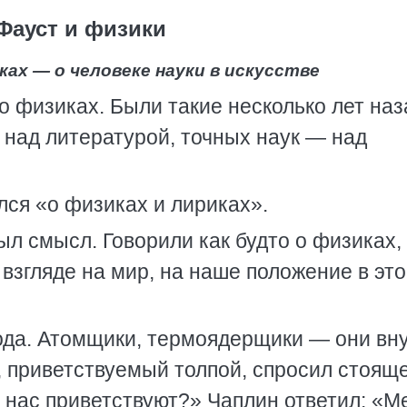
Фауст и физики
иках —
о человеке науки в искусстве
о физиках. Были такие несколько лет наз
над литературой, точных наук — над
ся «о физиках и лириках».
л смысл. Говорили как будто о физиках,
взгляде на мир, на наше положение в эт
мода. Атомщики, термоядерщики — они вн
 приветствуемый толпой, спросил стоящ
 нас приветствуют?» Чаплин ответил: «М