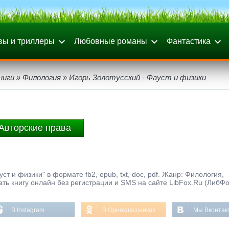
вы и триллеры
Любовные романы
Фантастика
ниги
»
Филология
» Игорь Золотусский - Фауст и физики
Авторские права
ст и физики" в формате fb2, epub, txt, doc, pdf. Жанр: Филология,
тать книгу онлайн без регистрации и SMS на сайте LibFox.Ru (ЛибФо
В Instagram
В Одноклассниках
Мы Вконтак