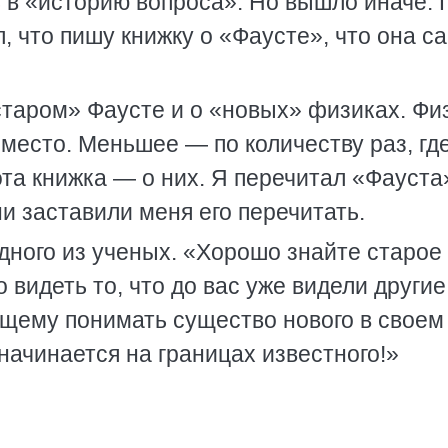
ь в «историю вопроса». Но вышло иначе. 
, что пишу книжку о «Фаусте», что она с
старом» Фаусте и о «новых» физиках. Фи
место. Меньшее — по количеству раз, гд
та книжка — о них. Я перечитал «Фауста
ни заставили меня его перечитать.
дного из ученых. «Хорошо знайте старое
 видеть то, что до вас уже видели другие
ящему понимать существо нового в своем
 начинается на границах известного!»