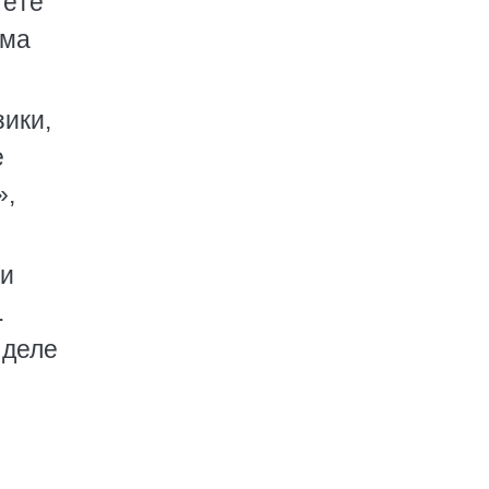
Гёте
ама
зики,
е
»,
 и
.
 деле