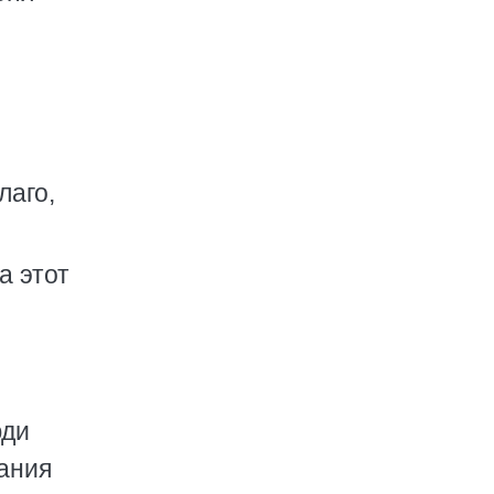
лаго,
а этот
юди
нания