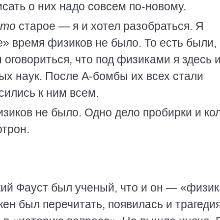
исать о них надо совсем по-новому.
что
старое — я и хотел разобраться. Я
е» время физиков не было. То есть были,
н оговориться, что под физиками я здесь 
х наук. После А-бомбы их всех стали
сились к ним всем.
физиков не было. Одно дело пробирки и ко
отрон.
ский Фауст был ученый, что и он — «физик
лжен был перечитать, появилась и трагедия