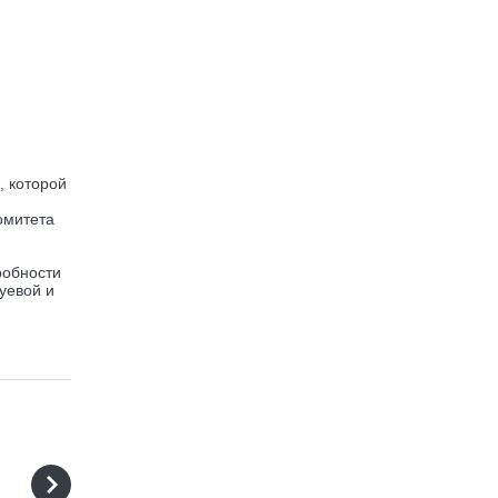
, которой
омитета
робности
уевой и