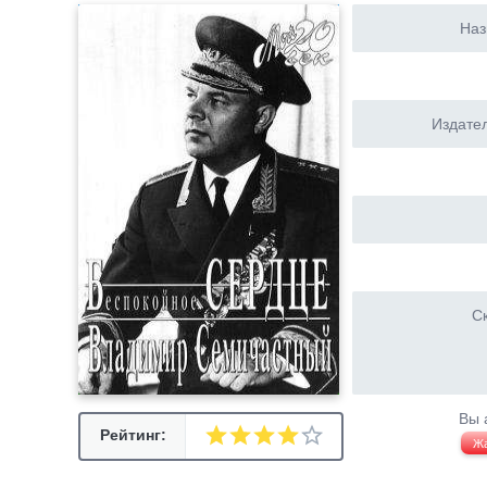
Наз
Издател
Ск
Вы 
Рейтинг:
Ж