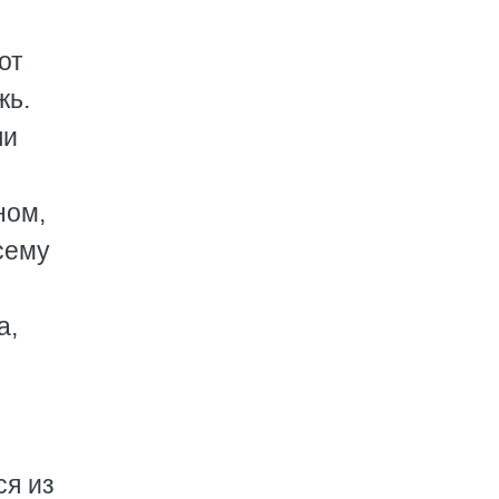
от
жь.
ли
ном,
сему
а,
ся из