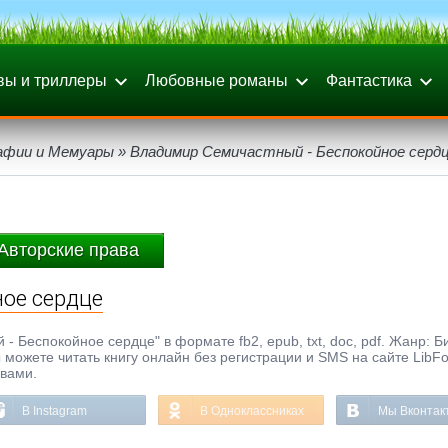
вы и триллеры
Любовные романы
Фантастика
афии и Мемуары
» Владимир Семичастный - Беспокойное серд
Авторские права
ое сердце
 Беспокойное сердце" в формате fb2, epub, txt, doc, pdf. Жанр: 
 можете читать книгу онлайн без регистрации и SMS на сайте LibF
ывами.
В Instagram
В Одноклассниках
Мы Вконтак