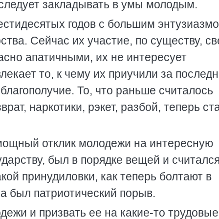
 следует закладывать в умы молодым.
стидесятых годов с большим энтузиазм
ства. Сейчас их участие, по существу, с
асно апатичными, их не интересует
екает то, к чему их приучили за послед
 благополучие. То, что раньше считалось
ат, наркотики, рэкет, разбой, теперь ст
 мощный отклик молодежи на интересную
ударству, был в порядке вещей и считалс
кой принудиловки, как теперь болтают в
а был патриотический порыв.
дежи и призвать ее на какие-то трудовые