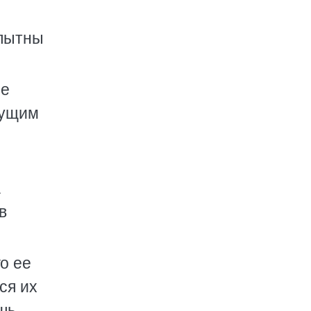
опытны
ее
дущим
а
в
о ее
ся их
шь