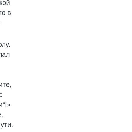
кой
то в
х
лу.
лал
ите,
с
и“!»
,
ути.