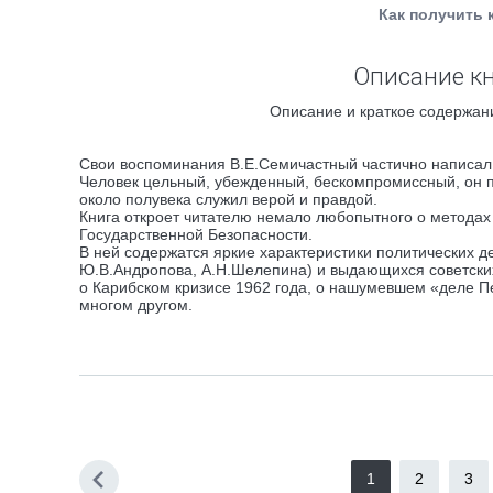
Как получить 
Описание кн
Описание и краткое содержани
Свои воспоминания В.Е.Семичастный частично написал,
Человек цельный, убежденный, бескомпромиссный, он п
около полувека служил верой и правдой.
Книга откроет читателю немало любопытного о методах 
Государственной Безопасности.
В ней содержатся яркие характеристики политических д
Ю.В.Андропова, А.Н.Шелепина) и выдающихся советских 
о Карибском кризисе 1962 года, о нашумевшем «деле Пе
многом другом.
1
2
3