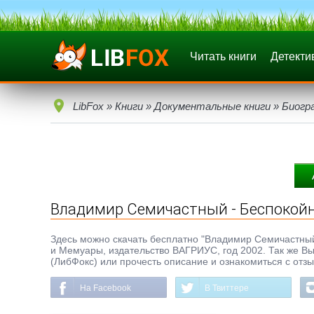
Читать книги
Детекти
LibFox
»
Книги
»
Документальные книги
»
Биогр
Владимир Семичастный - Беспокойн
Здесь можно скачать бесплатно "Владимир Семичастный -
и Мемуары, издательство ВАГРИУС, год 2002. Так же Вы
(ЛибФокс) или прочесть описание и ознакомиться с отз
На Facebook
В Твиттере