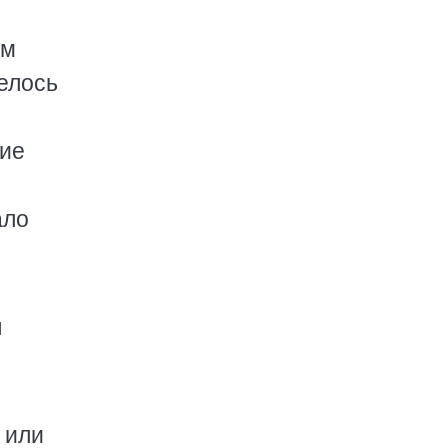
ом
велось
ние
ало
я
 или