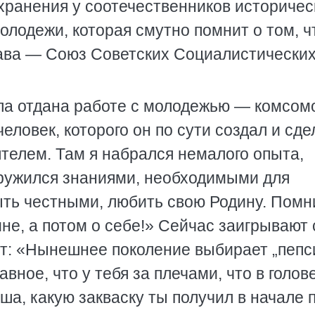
охранения у соотечественников историчес
олодежи, которая смутно помнит о том, ч
ава — Союз Советских Социалистически
ла отдана работе с молодежью — комсомо
еловек, которого он по сути создал и сде
телем. Там я набрался немалого опыта,
оружился знаниями, необходимыми для
ыть честными, любить свою Родину. Помн
ине, а потом о себе!» Сейчас заигрывают 
т: «Нынешнее поколение выбирает „пепс
вное, что у тебя за плечами, что в голове
уша, какую закваску ты получил в начале п