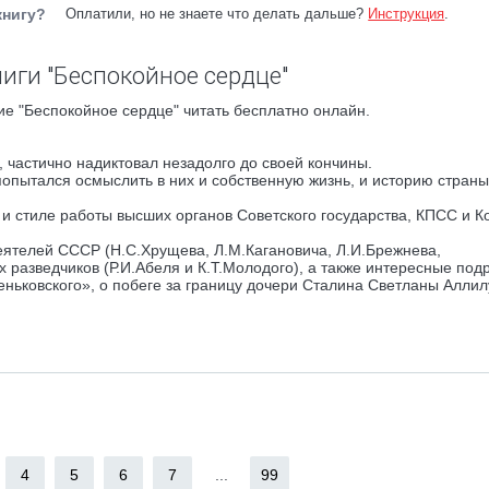
книгу?
Оплатили, но не знаете что делать дальше?
Инструкция
.
иги "Беспокойное сердце"
е "Беспокойное сердце" читать бесплатно онлайн.
 частично надиктовал незадолго до своей кончины.
опытался осмыслить в них и собственную жизнь, и историю страны
и стиле работы высших органов Советского государства, КПСС и К
еятелей СССР (Н.С.Хрущева, Л.М.Кагановича, Л.И.Брежнева,
разведчиков (Р.И.Абеля и К.Т.Молодого), а также интересные под
ньковского», о побеге за границу дочери Сталина Светланы Аллил
4
5
6
7
...
99