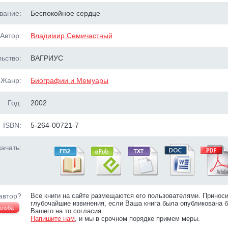
вание:
Беспокойное сердце
Автор:
Владимир Семичастный
ьство:
ВАГРИУС
Жанр:
Биографии и Мемуары
Год:
2002
ISBN:
5-264-00721-7
ачать:
автор?
Все книги на сайте размещаются его пользователями. Принос
глубочайшие извинения, если Ваша книга была опубликована б
алоба
Вашего на то согласия.
Напишите нам
, и мы в срочном порядке примем меры.