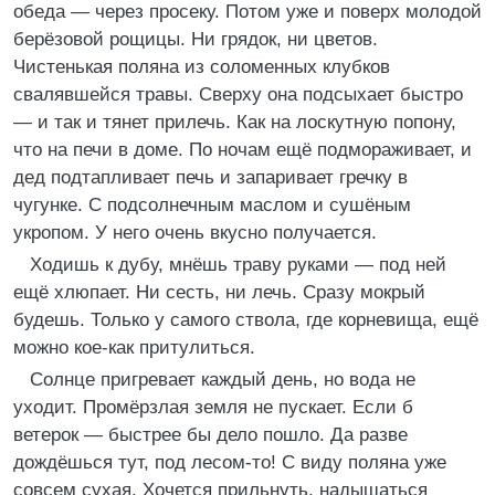
обеда — через просеку. Потом уже и поверх молодой
берёзовой рощицы. Ни грядок, ни цветов.
Чистенькая поляна из соломенных клубков
свалявшейся травы. Сверху она подсыхает быстро
— и так и тянет прилечь. Как на лоскутную попону,
что на печи в доме. По ночам ещё подмораживает, и
дед подтапливает печь и запаривает гречку в
чугунке. С подсолнечным маслом и сушёным
укропом. У него очень вкусно получается.
Ходишь к дубу, мнёшь траву руками — под ней
ещё хлюпает. Ни сесть, ни лечь. Сразу мокрый
будешь. Только у самого ствола, где корневища, ещё
можно кое-как притулиться.
Солнце пригревает каждый день, но вода не
уходит. Промёрзлая земля не пускает. Если б
ветерок — быстрее бы дело пошло. Да разве
дождёшься тут, под лесом-то! С виду поляна уже
совсем сухая. Хочется прильнуть, надышаться