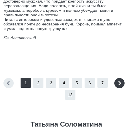
достоверно мужская, что придает крепость искусству
перевоплощения. Надо полагать, в той жизни ты была
мужиком, а перебор с куревом и пьянью убеждает меня в
правильности оной гипотезы.
Читал с интересом и удовольствием, хотя книгами я уже
обхавался почти до несварения букв. Короче, поимел аппетит
и умял под мысленную кружку эля.
Юз Алешковский
1
2
3
4
5
6
7
...
13
Татьяна Соломатина