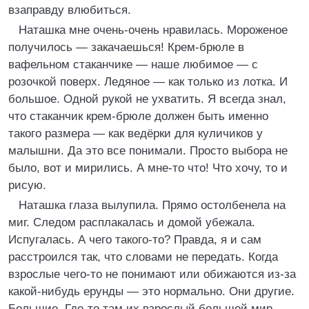
взаправду влюбиться.
Наташка мне очень-очень нравилась. Мороженое
получилось — закачаешься! Крем-брюле в
вафельном стаканчике — наше любимое — с
розочкой поверх. Ледяное — как только из лотка. И
большое. Одной рукой не ухватить. Я всегда знал,
что стаканчик крем-брюле должен быть именно
такого размера — как ведёрки для куличиков у
малышни. Да это все понимали. Просто выбора не
было, вот и мирились. А мне-то что! Что хочу, то и
рисую.
Наташка глаза вылупила. Прямо остолбенела на
миг. Следом расплакалась и домой убежала.
Испугалась. А чего такого-то? Правда, я и сам
расстроился так, что словами не передать. Когда
взрослые чего-то не понимают или обижаются из-за
какой-нибудь ерунды — это нормально. Они другие.
Большие. Где-то там их взрослый большой мир,