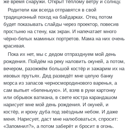
же время снаружи. Открыт тёплому ветру и солнцу.
Родители как всегда отправятся в свой
традиционный поход на байдарках. Отец потом
будет показывать слайды через проектор, повесив
простыню на стену, как экран. И напечатает много
чёрно-белых маминых портретов. Мама на них очень
красивая.
Пока их нет, мы с дедом отпразднуем мой день
рождения. Пойдём на реку наловить окуней, а потом,
вечером, разожжём большой костёр и зажарим их на
ивовых прутьях. Дед разведёт мне целую банку
морса из запасов черносмородинового варенья, а
сам выпьет «беленькую». И, взяв в руки картонку
или обрывок ватмана, в свете костра карандашом
нарисует мне мой день рождения. И окуней, и
костёр, и крону дуба под звёздным небом. И даже
меня. Нарисует, даст мне налюбоваться, спросит:
«Запомнил?», а потом заберёт и бросит в огонь.