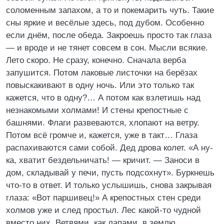
соломенным запахом, а то и покемарить чуть. Такие
сны яркие и весёлые здесь, под дубом. Особенно
если днём, после обеда. Закроешь просто так глаза
— и вроде и не тянет совсем в сон. Мысли всякие.
Лето скоро. Не сразу, конечно. Сначала верба
запушится. Потом лаковые листочки на берёзах
повыскакивают в одну ночь. Или это только так
кажется, что в одну?… А потом как взлетишь над
незнакомыми холмами! И стены крепостные с
башнями. Флаги развеваются, хлопают на ветру.
Потом всё громче и, кажется, уже в такт… Глаза
распахиваются сами собой. Дед дрова колет. «А ну-
ка, хватит бездельничать! — кричит. — Заноси в
дом, складывай у печи, пусть подсохнут». Буркнешь
что-то в ответ. И только услышишь, снова закрывая
глаза: «Вот паршивец!» А крепостных стен среди
холмов уже и след простыл. Лес какой-то чудной
вместо них. Ветвями, как лапами, в землю