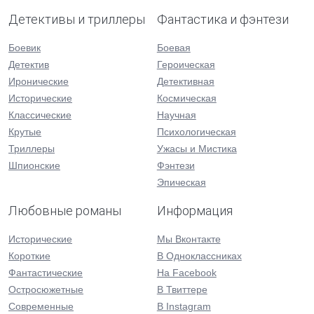
Детективы и триллеры
Фантастика и фэнтези
Боевик
Боевая
Детектив
Героическая
Иронические
Детективная
Исторические
Космическая
Классические
Научная
Крутые
Психологическая
Триллеры
Ужасы и Мистика
Шпионские
Фэнтези
Эпическая
Любовные романы
Информация
Исторические
Мы Вконтакте
Короткие
В Одноклассниках
Фантастические
На Facebook
Остросюжетные
В Твиттере
Современные
В Instagram