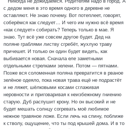
Никогда не дожидаемся. Родителям надо в город. А
с дедом меня в это время одного в деревне не
оставляют. Не знаю почему. Вот потеплеет, говорят,
соберёмся как следует… И чего им нужно всё время
«как следует» собирать? Теперь только в мае. Я
знаю. Тут всё уже совсем другое будет. Дед на
поляне граблями листву сгребёт, жухлую траву
причешет. И только он один будет видеть, как
выбивается новая. Сначала еле заметными
отдельными стрелками зелени. Потом — пятнами.
Позже вся соломенная поляна превратится в рваное
зелёное одеяло, пока новая трава ещё не подрастёт
и не ляжет, шёлковыми косами сглаживая
неровности и приговаривая к неизбежному гниению
старую. Дуб распушит крону. Но он высокий и не
будет мешать солнцу согревать моё любимое
нежное травяное ложе. Если лечь на спину, поближе
к стволу, ощущение, что ты под крышей дома. И в то