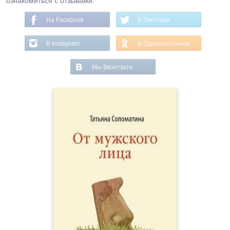
ознакомиться с отзывами.
На Facebook
В Твиттере
В Instagram
В Одноклассниках
Мы Вконтакте