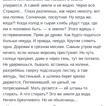
упирается. А самой земли и не видно. Черно всё.
Страшно… Глаза разлепишь, как через неохоту, вот
она поляна. Солнечная, лоскутная. Ну когда же,
когда?! Когда холод и сырая хлябь уйдут туда, где
им и положено быть, — в землю? Этого ждёшь с
остервенением. Прям до дрожи. Как будто податься
больше некуда. И правда, некуда. Кругом слякоть
одна. Дорожки в грязном месиве. Самым утром ещё
ничего, если ночью морозец пристукнет. Но чуть
солнце пригреет, даже и через тень, тут же потекло.
Не удержишься, бывало, встанешь на колени,
разгребёшь сверху подсохшую листву, а там
жёлудь. Чистенький, и шляпка-берет крепко
держится. Потемневший, но целый, не
потресканный. Мать ругается — ей штаны-то
стирать. А что стирать? Это же земля да вода.
Ничего брезгливого. Но не объяснишь…