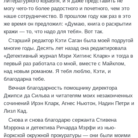
литературного корабля, и я даже представить не
могу чего-то более радостного и почетного, чем это
наше сотрудничество. В прошлом году как раз в это
же время он предложил: «Думаю, книга о раскрытии
кражи — то, что надо для тебя». Вот так.
Старший редактор Кэти Саган была моей подругой
многие годы. Десять лет назад она редактировала
«Детективный журнал Мэри Хиггинс Кларк» и тогда в
первый раз работала со мной, вместе с Майклом,
над новым романом. Я тебя люблю, Кэти, и
благодарна тебе.
Вечная благодарность помощнику директора
Джипси да Сильва и читателям моих незаконченных
сочинений Ирэн Кларк, Агнес Ньютон, Надин Петри и
Лизл Кад.
Снова и снова благодарю сержанта Стивена
Мэррона и детектива Ричарда Мэрфи из нью-
йоркской окружной прокуратуры — они были моими