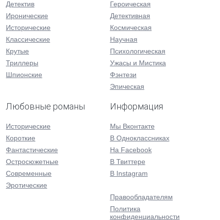
Детектив
Героическая
Иронические
Детективная
Исторические
Космическая
Классические
Научная
Крутые
Психологическая
Триллеры
Ужасы и Мистика
Шпионские
Фэнтези
Эпическая
Любовные романы
Информация
Исторические
Мы Вконтакте
Короткие
В Одноклассниках
Фантастические
На Facebook
Остросюжетные
В Твиттере
Современные
В Instagram
Эротические
Правообладателям
Политика
конфиденциальности