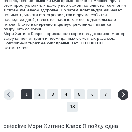
расследование, бывший муж прямо обвиняет Александру в
этом преступлении, и даже у нее самой появляются сомнения
в своем душевном здоровье. Но затем Александра начинает
понимать, что эти фотографии, как и другие события
последних дней, являются частью какого-то дьявольского
плана. Кто-то намеренно и целеустремленно пытается
разрушить ее жизнь...
Мэри Хиггинс Кларк – признанная королева детектива, мастер
закрученной интриги и неожиданных сюжетных развязок.
Совокупный тираж ее книг превышает 100 000 000
экземпляров.
1
2
3
4
5
6
7
...
18
detective Мэри Хиггинс Кларк Я пойду одна