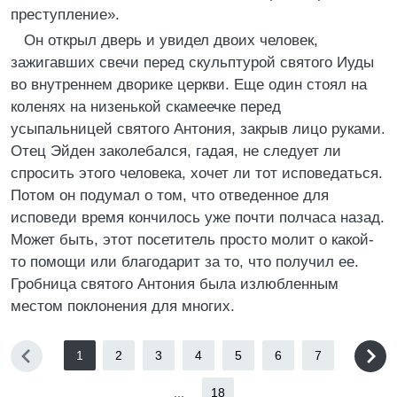
преступление».
Он открыл дверь и увидел двоих человек,
зажигавших свечи перед скульптурой святого Иуды
во внутреннем дворике церкви. Еще один стоял на
коленях на низенькой скамеечке перед
усыпальницей святого Антония, закрыв лицо руками.
Отец Эйден заколебался, гадая, не следует ли
спросить этого человека, хочет ли тот исповедаться.
Потом он подумал о том, что отведенное для
исповеди время кончилось уже почти полчаса назад.
Может быть, этот посетитель просто молит о какой-
то помощи или благодарит за то, что получил ее.
Гробница святого Антония была излюбленным
местом поклонения для многих.
1
2
3
4
5
6
7
...
18