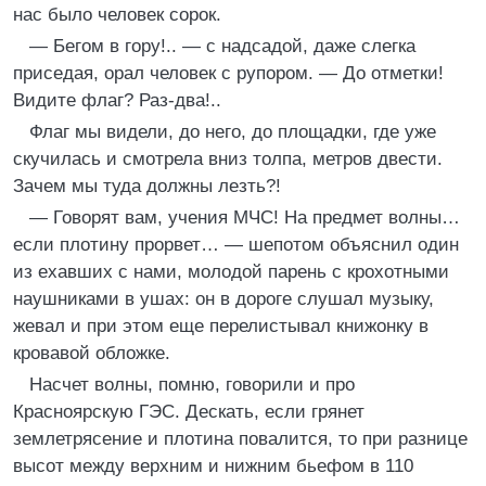
нас было человек сорок.
— Бегом в гору!.. — с надсадой, даже слегка
приседая, орал человек с рупором. — До отметки!
Видите флаг? Раз-два!..
Флаг мы видели, до него, до площадки, где уже
скучилась и смотрела вниз толпа, метров двести.
Зачем мы туда должны лезть?!
— Говорят вам, учения МЧС! На предмет волны…
если плотину прорвет… — шепотом объяснил один
из ехавших с нами, молодой парень с крохотными
наушниками в ушах: он в дороге слушал музыку,
жевал и при этом еще перелистывал книжонку в
кровавой обложке.
Насчет волны, помню, говорили и про
Красноярскую ГЭС. Дескать, если грянет
землетрясение и плотина повалится, то при разнице
высот между верхним и нижним бьефом в 110