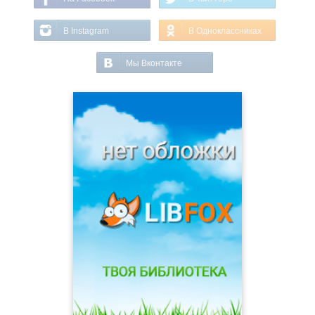
В Instagram
В Одноклассниках
Мы Вконтакте