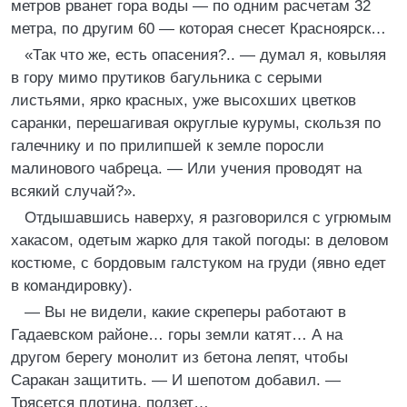
метров рванет гора воды — по одним расчетам 32
метра, по другим 60 — которая снесет Красноярск…
«Так что же, есть опасения?.. — думал я, ковыляя
в гору мимо прутиков багульника с серыми
листьями, ярко красных, уже высохших цветков
саранки, перешагивая округлые курумы, скользя по
галечнику и по прилипшей к земле поросли
малинового чабреца. — Или учения проводят на
всякий случай?».
Отдышавшись наверху, я разговорился с угрюмым
хакасом, одетым жарко для такой погоды: в деловом
костюме, с бордовым галстуком на груди (явно едет
в командировку).
— Вы не видели, какие скреперы работают в
Гадаевском районе… горы земли катят… А на
другом берегу монолит из бетона лепят, чтобы
Саракан защитить. — И шепотом добавил. —
Трясется плотина, ползет…