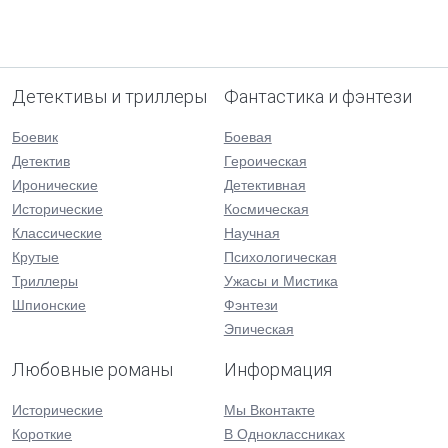
Детективы и триллеры
Фантастика и фэнтези
Боевик
Боевая
Детектив
Героическая
Иронические
Детективная
Исторические
Космическая
Классические
Научная
Крутые
Психологическая
Триллеры
Ужасы и Мистика
Шпионские
Фэнтези
Эпическая
Любовные романы
Информация
Исторические
Мы Вконтакте
Короткие
В Одноклассниках