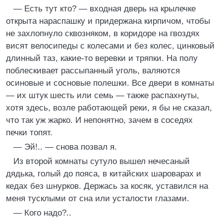
— Есть тут кто? — входная дверь на крылечке
открыта нараспашку и придержана кирпичом, чтобы
не захлопнуло сквозняком, в коридоре на гвоздях
висят велосипеды с колесами и без колес, цинковый
длинный таз, какие-то веревки и тряпки. На полу
поблескивает рассыпанный уголь, валяются
осиновые и сосновые полешки. Все двери в комнаты
— их штук шесть или семь — также распахнуты,
хотя здесь, возле работающей реки, я бы не сказал,
что так уж жарко. И непонятно, зачем в соседях
печки топят.
— Эй!.. — снова позвал я.
Из второй комнаты сутуло вышел нечесаный
дядька, голый до пояса, в китайских шароварах и
кедах без шнурков. Держась за косяк, уставился на
меня тусклыми от сна или усталости глазами.
— Кого надо?..