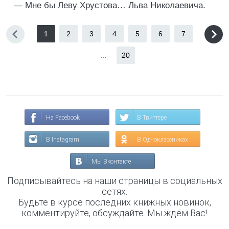
— Мне бы Леву Хрустова… Льва Николаевича.
1
2
3
4
5
6
7
...
20
На Facebook
В Твиттере
В Instagram
В Одноклассниках
Мы Вконтакте
Подписывайтесь на наши страницы в социальных
сетях.
Будьте в курсе последних книжных новинок,
комментируйте, обсуждайте. Мы ждём Вас!