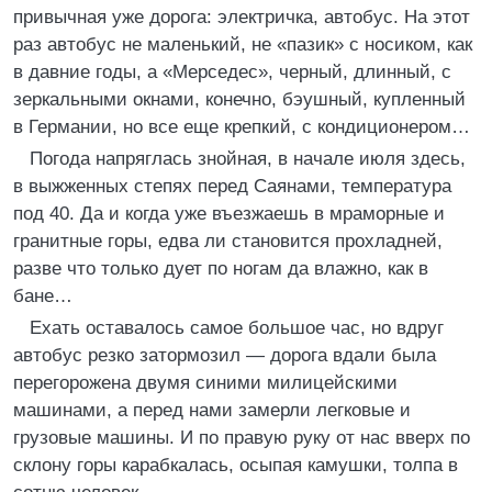
привычная уже дорога: электричка, автобус. На этот
раз автобус не маленький, не «пазик» с носиком, как
в давние годы, а «Мерседес», черный, длинный, с
зеркальными окнами, конечно, бэушный, купленный
в Германии, но все еще крепкий, с кондиционером…
Погода напряглась знойная, в начале июля здесь,
в выжженных степях перед Саянами, температура
под 40. Да и когда уже въезжаешь в мраморные и
гранитные горы, едва ли становится прохладней,
разве что только дует по ногам да влажно, как в
бане…
Ехать оставалось самое большое час, но вдруг
автобус резко затормозил — дорога вдали была
перегорожена двумя синими милицейскими
машинами, а перед нами замерли легковые и
грузовые машины. И по правую руку от нас вверх по
склону горы карабкалась, осыпая камушки, толпа в