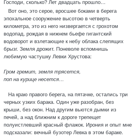
Господи, сколько? Лет двадцать прошло…
Вот оно, это серое, вросшее боками в берега
эпохальное сооружение высотою в четверть
километра, это из него низвергается с грохотом
водопад, рождая в нижнем бьефе гигантский
водоворот и взлетающие к небу облака слепящих
брызг. Земля дрожит. Поневоле вспомнишь
любимую частушку Левки Хрустова:
Гром гремит, земля трясется,
поп на курице несется…
На краю правого берега, на пятачке, остались три
черных узких барака. Один уже разобран, без
крыши, без окон. Над другим вьются дымки из
печей, а над ближним к дороге трепещет
полуистлевший красный флажок. Ирония и опыт мне
подсказали: вечный бузотер Левка в этом бараке.