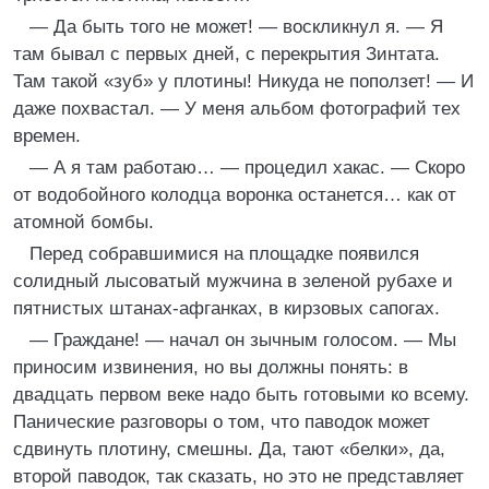
— Да быть того не может! — воскликнул я. — Я
там бывал с первых дней, с перекрытия Зинтата.
Там такой «зуб» у плотины! Никуда не поползет! — И
даже похвастал. — У меня альбом фотографий тех
времен.
— А я там работаю… — процедил хакас. — Скоро
от водобойного колодца воронка останется… как от
атомной бомбы.
Перед собравшимися на площадке появился
солидный лысоватый мужчина в зеленой рубахе и
пятнистых штанах-афганках, в кирзовых сапогах.
— Граждане! — начал он зычным голосом. — Мы
приносим извинения, но вы должны понять: в
двадцать первом веке надо быть готовыми ко всему.
Панические разговоры о том, что паводок может
сдвинуть плотину, смешны. Да, тают «белки», да,
второй паводок, так сказать, но это не представляет