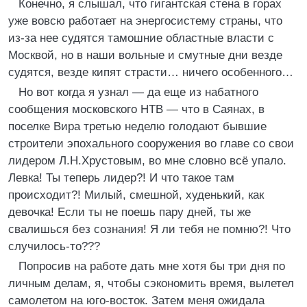
Конечно, я слышал, что гигантская стена в горах
уже вовсю работает на энергосистему страны, что
из-за нее судятся тамошние областные власти с
Москвой, но в наши вольные и смутные дни везде
судятся, везде кипят страсти… ничего особенного…
Но вот когда я узнал — да еще из набатного
сообщения московского НТВ — что в Саянах, в
поселке Вира третью неделю голодают бывшие
строители эпохального сооружения во главе со свои
лидером Л.Н.Хрустовым, во мне словно всё упало.
Левка! Ты теперь лидер?! И что такое там
происходит?! Милый, смешной, худенький, как
девочка! Если ты не поешь пару дней, ты же
свалишься без сознания! Я ли тебя не помню?! Что
случилось-то???
Попросив на работе дать мне хотя бы три дня по
личным делам, я, чтобы сэкономить время, вылетел
самолетом на юго-восток. Затем меня ожидала