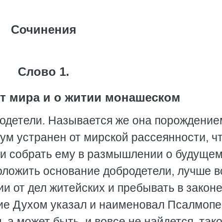
Сочинения
Слово 1.
от мира и о житии монашеском
родетели. Называется же она порождение
а ум устранен от мирской рассеянности, ч
ои собрать ему в размышлении о будуще
оложить основание добродетели, лучше в
ии от дел житейских и пребывать в закон
акие Духом указал и наименовал Псалмоп
я, а может быть, и вовсе не найдется, так