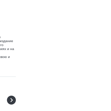
в
 издание
го
иях и на
свою и