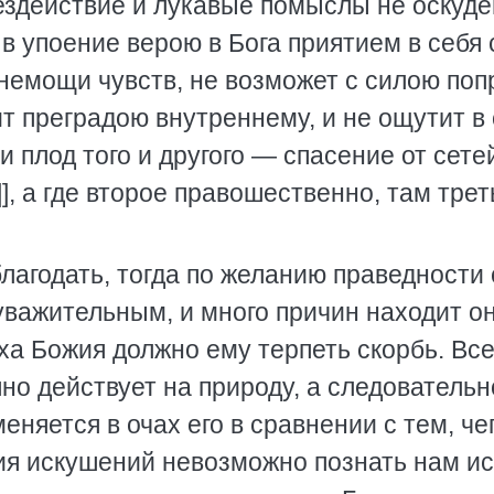
бездействие и лукавые помыслы не оскуд
 в упоение верою в Бога приятием в себя
немощи чувств, не возможет с силою поп
т преградою внутреннему, и не ощутит в
 плод того и другого — спасение от сетей
[2]], а где второе правошественно, там трет
лагодать, тогда по желанию праведности
важительным, и много причин находит он
ха Божия должно ему терпеть скорбь. Все
но действует на природу, а следовательн
еняется в очах его в сравнении с тем, че
ия искушений невозможно познать нам и