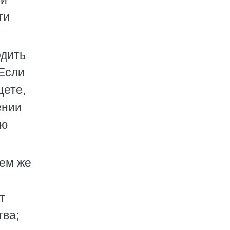
ти
одить
 Если
щете,
ении
ию
ием же
т
тва;