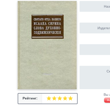
Наз
Издател
Ск
Вы 
Рейтинг:
Ж