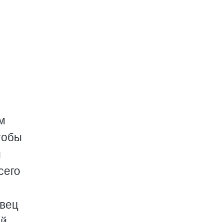
м
тобы
м
сего
е
евец
ой