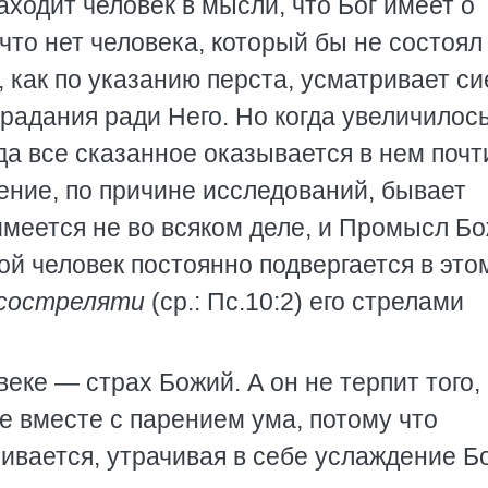
аходит человек в мысли, что Бог имеет о
то нет человека, который бы не состоял
 как по указанию перста, усматривает си
радания ради Него. Но когда увеличилось
да все сказанное оказывается в нем почт
ение, по причине исследований, бывает
имеется не во всяком деле, и Промысл Бо
ой человек постоянно подвергается в это
 состреляти
(ср.: Пс.10:2) его стрелами
еке — страх Божий. А он не терпит того,
е вместе с парением ума, потому что
ивается, утрачивая в себе услаждение Бо