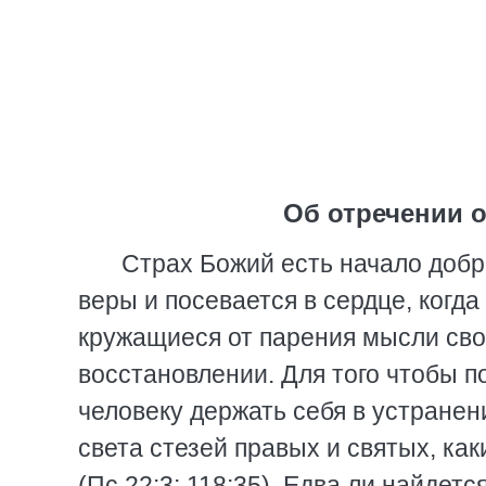
Об отречении 
Страх Божий есть начало доб
веры и посевается в сердце, когд
кружащиеся от парения мысли св
восстановлении. Для того чтобы п
человеку держать себя в устранен
света стезей правых и святых, к
(Пс.22:3; 118:35). Едва ли найдетс