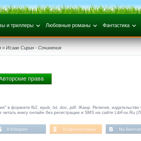
вы и триллеры
Любовные романы
Фантастика
я
» Исаак Сирин - Сочинения
Авторские права
" в формате fb2, epub, txt, doc, pdf. Жанр: Религия, издательство
 читать книгу онлайн без регистрации и SMS на сайте LibFox.Ru (
В Instagram
В Одноклассниках
Мы Вконтак