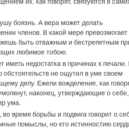
нием их, как говорят, связуются в сами
ушу боязнь. А вера может делать
ении членов. В какой мере превозмогает
можешь быть отважным и бестрепетным пр
ающих любимое тобою.
 иметь недостатка в причинах к печали.
ю обстоятельств не ощутил в уме своем
ему делу. Ежели вожделение, как говоря
умолкнут, наконец, утверждающие о себе,
ир ума.
, во время борьбы и подвига говорит о се
амные помыслы, но кто истинностию серд