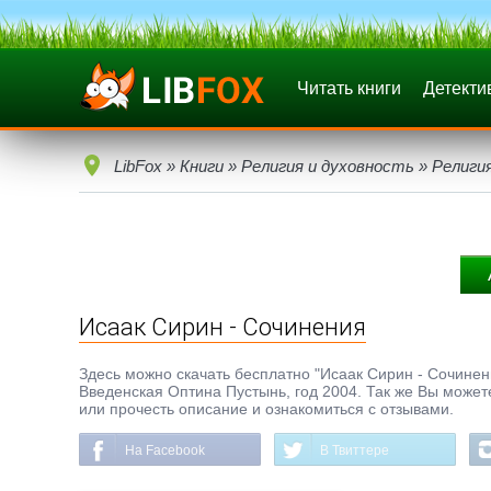
Читать книги
Детекти
LibFox
»
Книги
»
Религия и духовность
»
Религи
Исаак Сирин - Сочинения
Здесь можно скачать бесплатно "Исаак Сирин - Сочинения
Введенская Оптина Пустынь, год 2004. Так же Вы можете
или прочесть описание и ознакомиться с отзывами.
На Facebook
В Твиттере