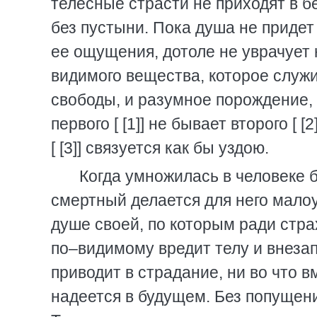
телесные страсти не приходят в 
без пустыни. Пока душа не придет
ее ощущения, дотоле не уврачует 
видимого вещества, которое служи
свободы, и разумное порождение, и
первого [ [1]] не бывает второго [ 
[ [3]] связуется как бы уздою.
Когда умножилась в человеке б
смертный делается для него малоу
душе своей, по которым ради стра
по–видимому вредит телу и внезап
приводит в страдание, ни во что вм
надеется в будущем. Без попущен