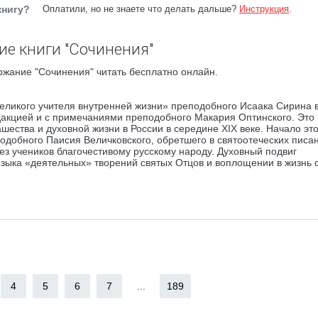
книгу?
Оплатили, но не знаете что делать дальше?
Инструкция
.
е книги "Сочинения"
ржание "Сочинения" читать бесплатно онлайн.
великого учителя внутренней жизни» преподобного Исаака Сирина 
едакцией и с примечаниями преподобного Макария Оптинского. Это
шества и духовной жизни в России в середине XIX веке. Начало это
добного Паисия Величковского, обретшего в святоотеческих писан
з учеников благочестивому русскому народу. Духовный подвиг
языка «деятельных» творений святых Отцов и воплощении в жизнь 
4
5
6
7
...
189