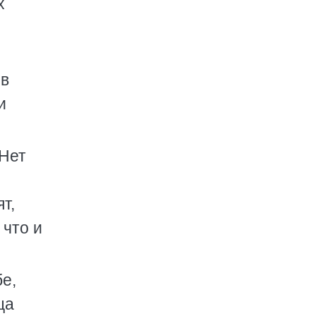
х
 в
и
 Нет
т,
 что и
бе,
ца