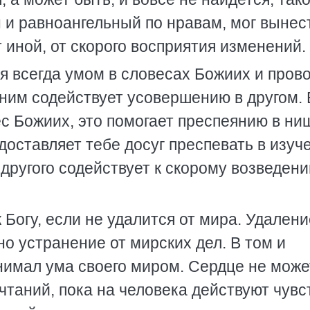
н и равноангельный по нравам, мог вынес
т иной, от скорого восприятия изменений.
я всегда умом в словесах Божиих и пров
дним содействует усовершению в другом.
с Божиих, это помогает преспеянию в ни
доставляет тебе досуг преспевать в изуч
 другого содействует к скорому возведен
 Богу, если не удалится от мира. Удален
но устранение от мирских дел. В том и
нимал ума своего миром. Сердце не може
чтаний, пока на человека действуют чувс