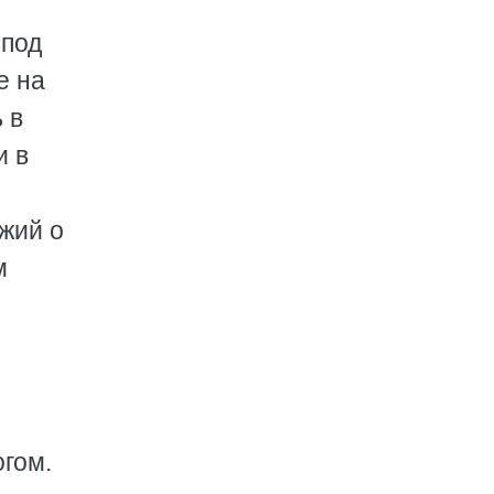
 под
е на
 в
и в
жий о
м
гом.