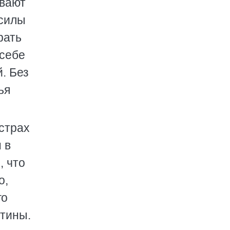
евают
 силы
рать
 себе
. Без
ья
 страх
 в
, что
о,
го
стины.