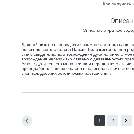
Как получить 
Описани
Описание и краткое соде
Дорогой читатель, перед вами знаменитая книга слов «
переводе святого старца Паисия Величковского, под р
стало свидетельством возрождения духа истинного мона
возрождения неразрывно связано с деятельностью препо
Афоне дух древнего монашества и передавшего его чере
преподобного Паисия состоял в переводе с греческого 
учеников древних аскетических наставлений.
1
2
3