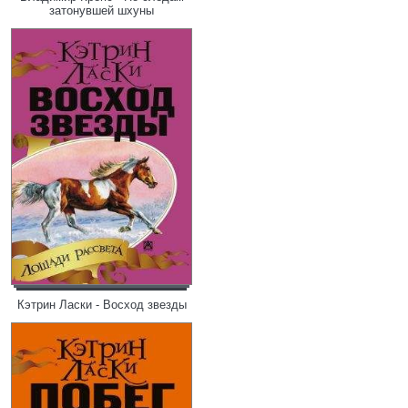
затонувшей шхуны
Кэтрин Ласки - Восход звезды