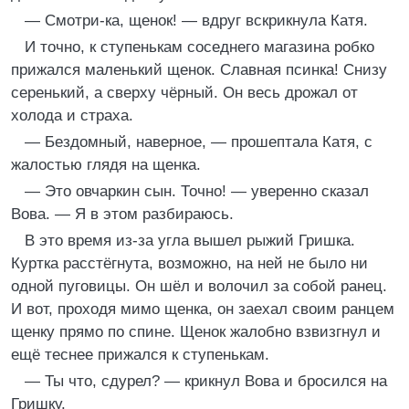
— Смотри-ка, щенок! — вдруг вскрикнула Катя.
И точно, к ступенькам соседнего магазина робко
прижался маленький щенок. Славная псинка! Снизу
серенький, а сверху чёрный. Он весь дрожал от
холода и страха.
— Бездомный, наверное, — прошептала Катя, с
жалостью глядя на щенка.
— Это овчаркин сын. Точно! — уверенно сказал
Вова. — Я в этом разбираюсь.
В это время из-за угла вышел рыжий Гришка.
Куртка расстёгнута, возможно, на ней не было ни
одной пуговицы. Он шёл и волочил за собой ранец.
И вот, проходя мимо щенка, он заехал своим ранцем
щенку прямо по спине. Щенок жалобно взвизгнул и
ещё теснее прижался к ступенькам.
— Ты что, сдурел? — крикнул Вова и бросился на
Гришку.