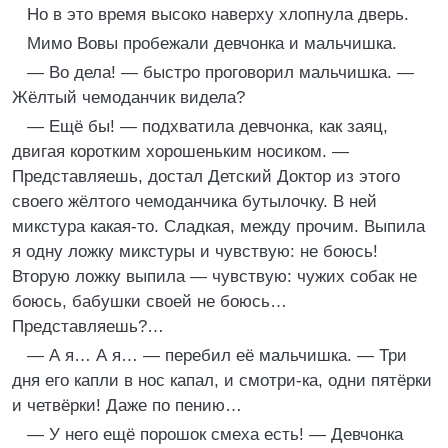
Но в это время высоко наверху хлопнула дверь.
Мимо Вовы пробежали девчонка и мальчишка.
— Во дела! — быстро проговорил мальчишка. —
Жёлтый чемоданчик видела?
— Ещё бы! — подхватила девчонка, как заяц,
двигая коротким хорошеньким носиком. —
Представляешь, достал Детский Доктор из этого
своего жёлтого чемоданчика бутылочку. В ней
микстура какая-то. Сладкая, между прочим. Выпила
я одну ложку микстуры и чувствую: не боюсь!
Вторую ложку выпила — чувствую: чужих собак не
боюсь, бабушки своей не боюсь…
Представляешь?…
— А я… А я… — перебил её мальчишка. — Три
дня его капли в нос капал, и смотри-ка, одни пятёрки
и четвёрки! Даже по пению…
— У него ещё порошок смеха есть! — Девчонка