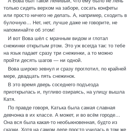
А Вова был такой ленивый, что ему было не лень
только сидеть верхом на заборе, сосать конфеты
или просто ничего не делать. А, например, сходить в
булочную… Нет, нет, лучше даже не говорите, не
напоминайте об этом!
И вот Вова шёл с мрачным видом и глотал
снежинки открытым ртом. Это уж всегда так: то тебе
на язык падает сразу три снежинки, а то можно
пройти десять шагов — ни одной.
Вова широко зевнул и сразу проглотил, по крайней
мере, двадцать пять снежинок.
В это время дверь соседнего подъезда
приоткрылась и, пугливо озираясь, на улицу вышла
Катя.
По правде говоря, Катька была самая славная
девчонка в их классе. А может, и во всём городе…
Она вся была какая-то необыкновенная, будто из
сказки. Хотя на самом деле просто училась в том же