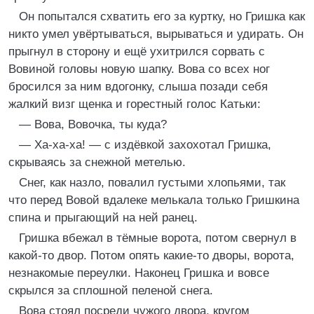
Он попытался схватить его за куртку, но Гришка как
никто умел увёртываться, вырываться и удирать. Он
прыгнул в сторону и ещё ухитрился сорвать с
Вовиной головы новую шапку. Вова со всех ног
бросился за ним вдогонку, слыша позади себя
жалкий визг щенка и горестный голос Катьки:
— Вова, Вовочка, ты куда?
— Ха-ха-ха! — с издёвкой захохотал Гришка,
скрываясь за снежной метелью.
Снег, как назло, повалил густыми хлопьями, так
что перед Вовой вдалеке мелькала только Гришкина
спина и прыгающий на ней ранец.
Гришка вбежал в тёмные ворота, потом свернул в
какой-то двор. Потом опять какие-то дворы, ворота,
незнакомые переулки. Наконец Гришка и вовсе
скрылся за сплошной пеленой снега.
Вова стоял посреди чужого двора, кругом